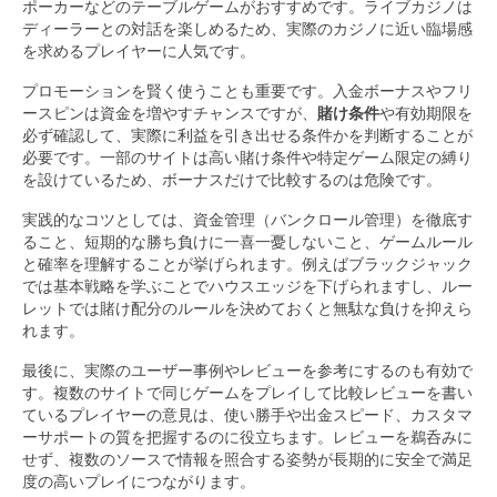
ポーカーなどのテーブルゲームがおすすめです。ライブカジノは
ディーラーとの対話を楽しめるため、実際のカジノに近い臨場感
を求めるプレイヤーに人気です。
プロモーションを賢く使うことも重要です。入金ボーナスやフリ
ースピンは資金を増やすチャンスですが、
賭け条件
や有効期限を
必ず確認して、実際に利益を引き出せる条件かを判断することが
必要です。一部のサイトは高い賭け条件や特定ゲーム限定の縛り
を設けているため、ボーナスだけで比較するのは危険です。
実践的なコツとしては、資金管理（バンクロール管理）を徹底す
ること、短期的な勝ち負けに一喜一憂しないこと、ゲームルール
と確率を理解することが挙げられます。例えばブラックジャック
では基本戦略を学ぶことでハウスエッジを下げられますし、ルー
レットでは賭け配分のルールを決めておくと無駄な負けを抑えら
れます。
最後に、実際のユーザー事例やレビューを参考にするのも有効で
す。複数のサイトで同じゲームをプレイして比較レビューを書い
ているプレイヤーの意見は、使い勝手や出金スピード、カスタマ
ーサポートの質を把握するのに役立ちます。レビューを鵜呑みに
せず、複数のソースで情報を照合する姿勢が長期的に安全で満足
度の高いプレイにつながります。