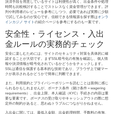
決済手段を用意しているサイトは利便性が高く、出金条件や処理
時間も比較検討することでストレスなく資金管理ができます。評
判や利用者のレビューを参考にしつつ、必要であれば実際に少額
で試してみるのが安心です。信頼できる情報源を探す際は
オンラ
インカジノ サイト
の紹介ページを参考にするのも一案です。
安全性・ライセンス・入出
金ルールの実務的チェック
安全に楽しむためには、サイトのセキュリティ対策を具体的に確
認することが大切です。まずSSL暗号化の有無を確認し、個人情
報や決済情報が暗号化されているかどうかをチェックします。
SSLは通信を保護する基本的な技術であり、ブラウザ上で鍵マー
クが表示されるかどうかで簡単に判断できます。
また、利用規約とプライバシーポリシーを読むことは面倒に感じ
られるかもしれませんが、ボーナス条件（賭け条件＝wagering
requirements）、出金上限、本人確認（KYC）手続きの内容は重
要な要素です。
ボーナス
の受け取りやキャッシュアウトの際に想
定外の制約があると、思わぬトラブルにつながりかねません。
入出金に関しては、最低入金額、出金処理時間、手数料の有無、