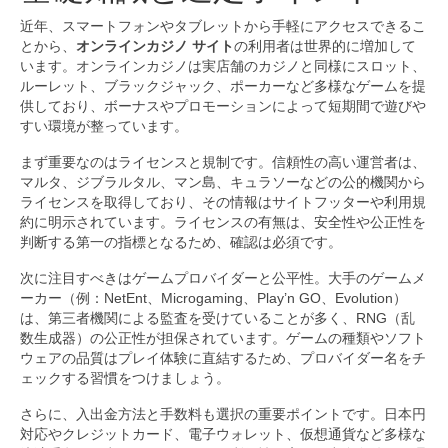
近年、スマートフォンやタブレットから手軽にアクセスできるこ
とから、
オンラインカジノ サイト
の利用者は世界的に増加して
います。オンラインカジノは実店舗のカジノと同様にスロット、
ルーレット、ブラックジャック、ポーカーなど多様なゲームを提
供しており、ボーナスやプロモーションによって短期間で遊びや
すい環境が整っています。
まず重要なのはライセンスと規制です。信頼性の高い運営者は、
マルタ、ジブラルタル、マン島、キュラソーなどの公的機関から
ライセンスを取得しており、その情報はサイトフッターや利用規
約に明示されています。ライセンスの有無は、安全性や公正性を
判断する第一の指標となるため、確認は必須です。
次に注目すべきはゲームプロバイダーと公平性。大手のゲームメ
ーカー（例：NetEnt、Microgaming、Play’n GO、Evolution）
は、第三者機関による監査を受けていることが多く、RNG（乱
数生成器）の公正性が担保されています。ゲームの種類やソフト
ウェアの品質はプレイ体験に直結するため、プロバイダー名をチ
ェックする習慣をつけましょう。
さらに、入出金方法と手数料も選択の重要ポイントです。日本円
対応やクレジットカード、電子ウォレット、仮想通貨など多様な