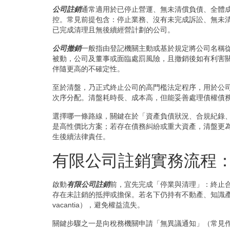
公司註銷
通常適用於已停止營運、無未清償負債、全體
控。常見前提包含：停止業務、沒有未完成訴訟、無未
已完成清理且無後續經營計劃的公司。
公司撤銷
一般指由登記機關主動或基於規定將公司名稱
被動，公司及董事或面臨處罰風險，且撤銷後如有利害
伴隨更高的不確定性。
至於清盤，乃正式終止公司的高門檻法定程序，用於公
次序分配。清盤耗時長、成本高，但能妥善處理債權債
選擇哪一條路線，關鍵在於「資產負債狀況、合規紀錄
是高性價比方案；若存在債務糾紛或重大資產，清盤更
生後續法律責任。
有限公司註銷實務流程
啟動
有限公司註銷
前，宜先完成「停業與清理」：終止
存在未註銷的抵押或擔保。若名下仍持有不動產、知識產
vacantia），避免權益流失。
關鍵步驟之一是向稅務機關申請「無異議通知」（常見