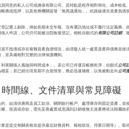
成員同意的私人公司或擔保有限公司。其特點是程序相對簡化、成本較低
清帳務或抵押，以及稅務機關簽發「無異議通知」。此路線適合資產負債
從登記冊上剔除，例如長期未交年報、沒有通訊地址或不履行法定義務。
關係人申請，公司仍可能被法院恢復登記。相較自願式的
有限公司註銷
，
司資不抵債或存在複雜資產負債情況，由清盤人統一處置資產與債務並按
務，並具備相對完整的法律保護機制。
、利害關係人風險與時間成本」。若公司已停運且帳務乾淨，自願式
公司
為穩妥；若已經出現長期不合規情形，務必迅速補救，以免被動走向
公司
：時間線、文件清單與常見障礙
合約、結清供應商及員工款項、關閉銀行帳戶、處理庫存與固定資產，並
權、投資或存款，需先妥善處置或意識到註銷後無主資產將依法歸屬政府（
作業是提交相關表格並提供最近財務資料、報稅狀況、停業日期等）。取