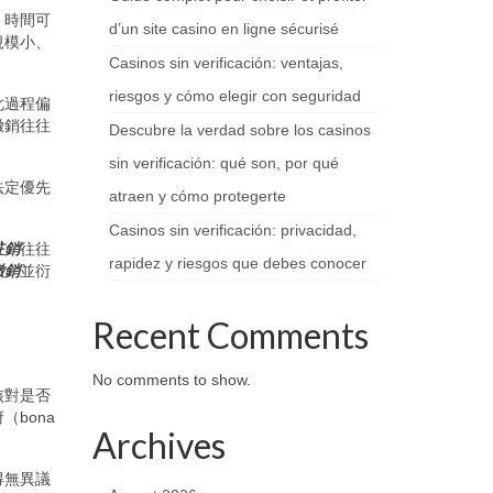
、時間可
d’un site casino en ligne sécurisé
規模小、
Casinos sin verificación: ventajas,
riesgos y cómo elegir con seguridad
此過程偏
撤銷往往
Descubre la verdad sobre los casinos
sin verificación: qué son, por qué
法定優先
atraen y cómo protegerte
Casinos sin verificación: privacidad,
註銷
往往
rapidez y riesgos que debes conocer
撤銷
並衍
Recent Comments
No comments to show.
核對是否
bona
Archives
得無異議