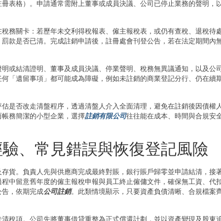
註冊表格）。申請通常需附上董事或成員決議、公司已停止業務的聲明，
在稅務關卡：若歷年未交利得稅報表、僱主報稅表，或仍有查稅、退稅待
、罰款是否已清。完成註銷申請後，註冊處會刊登公告，若在法定期間內
證明或結清證明、董事及成員決議、停業聲明、稅務無異議通知，以及公
任何「遺留事項」都可能成為障礙，例如未註銷的商業登記分行、仍在續
評估是否改走清盤程序，透過清盤人介入全面清理，避免在註銷後因債權
而帳務簡潔的小型企業，選擇
註銷有限公司
往往能在成本、時間與合規安
經驗、常見錯誤與恢復登記風險
及存貨。負責人先與供應商完成最終對賬，銀行賬戶歸零並申請結清，接
過程中留意舊年度的僱主報稅申報與員工終止僱傭文件，確保無工資、代
公告，依期完成
公司註銷
。此類情境顯示，只要資產負債清晰、合規檔案
未清稅項。公司先將董事借貸重整為正式償還計劃，並以資產變現及股東