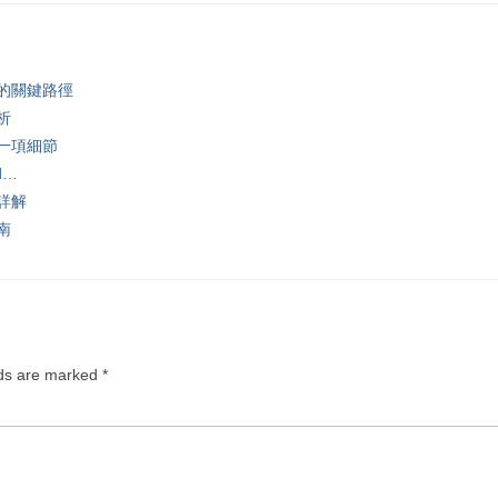
的關鍵路徑
析
一項細節
ed…
詳解
南
lds are marked
*