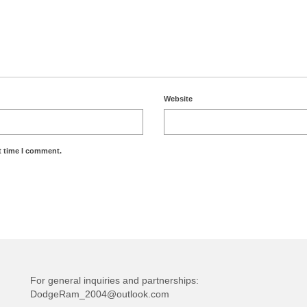
Website
t time I comment.
For general inquiries and partnerships:
DodgeRam_2004@outlook.com