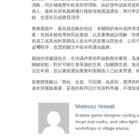
清帳，同步補報歷年稅表與管理賬。由於曾申請政府資
係人。最終在所有義務履行後取得無異議通知，再行申
錄，也需先完成實質清理。
實務風險中，最容易忽略的包括：未關閉的海外或跨境
產；長期未報稅導致罰款累積；以及董事錯誤理解「停
前員工或其他利害關係人提出申請並獲法院批准，公司
公司
程序，也需把關文件留存與通知義務。
風險控管建議包含：在決議停業前即啟動期末審視，迅
關鍵節點；對於可能引發爭議的交易（如關聯交易、無
法定年期，並以書面通知重要利害關係人已結束營運。
當整體策略以「簡化、合規、可回溯」為原則，選擇何
成本與風險暴露。妥善的程序設計與資料準備，不僅加
Mateusz Nowak
Kraków game-designer cycling ac
Incan trail myths, and ultra-ligh
workshops in village plazas.