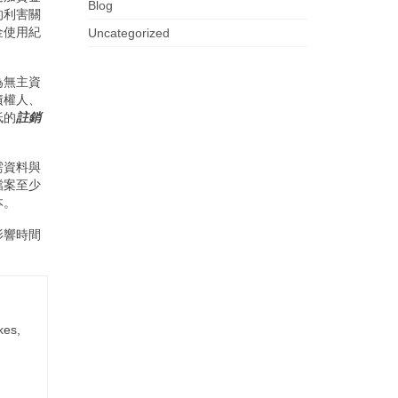
Blog
的利害關
金使用紀
Uncategorized
為無主資
債權人、
低的
註銷
需資料與
檔案至少
本。
影響時間
kes,