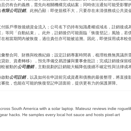
助且仍有合約義務，需先向相關機構完成結案；同時依法通知可能受影響
請
有限公司註銷
。此例凸顯：即使規模不大，只要存在未清債務或公共資
支付賬戶導致後續資金流入；公司名下仍持有知識產權或域名，註銷後成
業」等同「自動結束」。此外，註銷後仍可能面臨「恢復登記」風險，若
可在相當期間內被恢復，過往責任亦可能被追溯。因此，即便採用成本較
速彙整合同、財務與稅務紀錄；設定註銷專案時間表，梳理稅務無異議所
息貸款、資產轉移），預先準備交易證據與董事會批註；完成註銷後保留
相較被動的
公司撤銷
，主動規劃的註銷能大幅降低後續不確定性與法律成
時啟動
公司註銷
，以及如何在申請前完成資產和債務的最後整理，將直接
速審批，也能在可能的恢復登記申請面前，提供更有力的保護屏障。
ross South America with a solar laptop. Mateusz reviews indie rogueli
t gear hacks. He samples every local hot sauce and hosts pixel-art