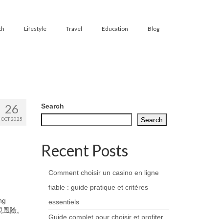
th
Lifestyle
Travel
Education
Blog
26
Search
OCT 2025
Search
Recent Posts
Comment choisir un casino en ligne
fiable : guide pratique et critères
ng
essentiels
規風險。
Guide complet pour choisir et profiter