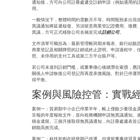
通知後，方可向公司註冊處遞交註銷申請（例如適用的
用。
一般情況下，整體時間約需數月不等。時間瓶頸多出現
異議通知將延遲核發。另須留意商業登記證費用、徵費
異議，方可正式移除公司名稱並完成
註銷公司
。
文件清單可概括為：最新管理帳與期末報表、銀行結餘
商業登記及相關牌照的註銷或終止證明。申請過程中，
照、未停用的支付工具或第三方平台賬戶等。
若公司未達到註銷門檻，或董事擔心後續潛在索償，應
關係人申請恢復公司登記而再度承擔風險。對於已停運
得平衡。
案例與風險控管：實戰
案例一：貿易類中小企已停業半年，帳上僅餘少量現金
呈報的年度報稅文件，並向稅務機關申請無異議通知。
積金遺留。三個月後取得無異議通知，向註冊處遞表並
銷能高效完成。
案例二：科技初創在研發期已停運，但遺留董事借貸及