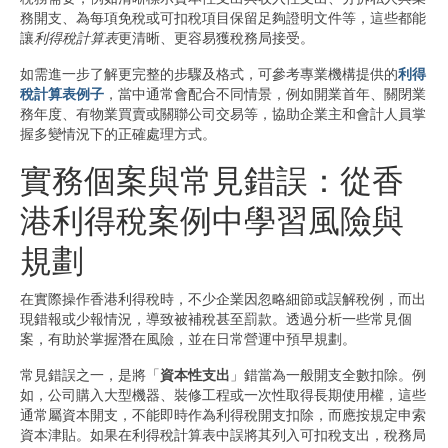
務開支、為每項免稅或可扣稅項目保留足夠證明文件等，這些都能
讓
利得稅計算表
更清晰、更容易獲稅務局接受。
如需進一步了解更完整的步驟及格式，可參考專業機構提供的
利得
稅計算表例子
，當中通常會配合不同情景，例如開業首年、關閉業
務年度、有物業買賣或關聯公司交易等，協助企業主和會計人員掌
握多變情況下的正確處理方式。
實務個案與常見錯誤：從香
港利得稅案例中學習風險與
規劃
在實際操作香港利得稅時，不少企業因忽略細節或誤解稅例，而出
現錯報或少報情況，導致被補稅甚至罰款。透過分析一些常見個
案，有助於掌握潛在風險，並在日常營運中預早規劃。
常見錯誤之一，是將「
資本性支出
」錯當為一般開支全數扣除。例
如，公司購入大型機器、裝修工程或一次性取得長期使用權，這些
通常屬資本開支，不能即時作為利得稅開支扣除，而應按規定申索
資本津貼。如果在利得稅計算表中誤將其列入可扣稅支出，稅務局