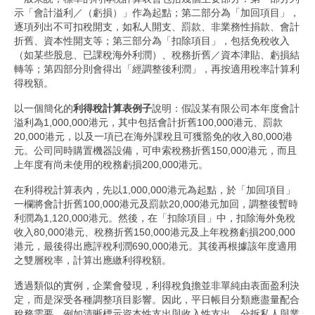
示「會計溢利／（虧損）」作為起點；第二部分為「加回項目」，
逐項列出不可扣稅開支，如私人開支、罰款、非業務性捐款、會計
折舊、資本性開支等；第三部分為「扣除項目」，包括免稅收入
（如某些股息、已課稅海外利潤）、稅務折舊／資本津貼、虧損結
轉等；第四部分則會得出「經調整後利潤」，再按適用稅率計算利
得稅額。
以一個簡化的
利得稅計算表例子
說明：假設某有限公司本年度會計
溢利為1,000,000港元，其中包括會計折舊100,000港元、罰款
20,000港元，以及一項已在海外課稅且可獲豁免的收入80,000港
元。公司同時購置機器設備，可申索稅務折舊150,000港元，而且
上年度有尚未使用的稅務虧損200,000港元。
在利得稅計算表內，先以1,000,000港元為起點，於「加回項目」
一欄將會計折舊100,000港元及罰款20,000港元加回，調整後暫時
利潤為1,120,000港元。然後，在「扣除項目」中，扣除海外免稅
收入80,000港元、稅務折舊150,000港元及上年稅務虧損200,000
港元，最後得出應評稅利潤690,000港元。其後再根據該年度適用
之雙層稅率，計算出應繳利得稅額。
透過類似的實例，企業會發現，利得稅負擔並非單純由表面盈利決
定，而是深受各種調整項目影響。因此，平日帳目分類應盡量配合
稅務需要，例如清晰標示資本性支出與收入性支出、分拆私人與業