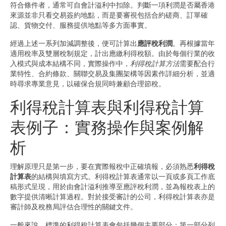
符合條件者，通常可自會計溢利中扣除。判斷一項利潤是否屬香港
來源並非只看交易簽約地點，而是要審視包括合約磋商、訂單確
認、貨物交付、服務提供地點等多方面事實。
經過上述一系列加減調整後，便可計算出
應評稅利潤
。再根據當年
適用稅率及雙層稅制規定，計出應繳利得稅額。由於每個行業的收
入模式與成本結構不同，實際操作中，
利得稅計算方法
需要配合行
業特性、合約條款、關聯交易及集團架構等因素作詳細分析，並適
時尋求專業意見，以確保合規同時兼顧合理節稅。
利得稅計算表與利得稅計算
表例子：實務操作與案例解
析
理解原理只是第一步，要在實際報稅中正確填報，必須熟悉
利得稅
計算表
的結構與填寫方式。利得稅計算表通常以一頁或多頁工作底
稿形式呈現，用於由會計溢利推導至應評稅利潤，並為報稅表上的
數字提供清晰計算過程。對於接受審計的公司，利得稅計算表亦是
審計師及稅務局評估合理性的關鍵文件。
一般來說，標準的利得稅計算表會包括幾個主要部分：第一部分列