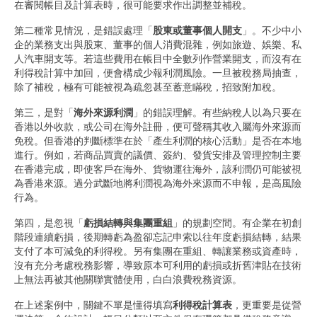
在審閱帳目及計算表時，很可能要求作出調整並補稅。
第二種常見情況，是錯誤處理「
股東或董事個人開支
」。不少中小
企的業務支出與股東、董事的個人消費混雜，例如旅遊、娛樂、私
人汽車開支等。若這些費用在帳目中全數列作營業開支，而沒有在
利得稅計算中加回，便會構成少報利潤風險。一旦被稅務局抽查，
除了補稅，極有可能被視為疏忽甚至蓄意瞞稅，招致附加稅。
第三，是對「
海外來源利潤
」的錯誤理解。有些納稅人以為只要在
香港以外收款，或公司在海外註冊，便可聲稱其收入屬海外來源而
免稅。但香港的判斷標準在於「產生利潤的核心活動」是否在本地
進行。例如，若商品買賣的議價、簽約、發貨安排及管理控制主要
在香港完成，即使客戶在海外、貨物運往海外，該利潤仍可能被視
為香港來源。過分武斷地將利潤視為海外來源而不申報，是高風險
行為。
第四，是忽視「
虧損結轉與集團重組
」的規劃空間。有企業在初創
階段連續虧損，後期轉虧為盈卻忘記申索以往年度虧損結轉，結果
支付了本可減免的利得稅。另有集團在重組、轉讓業務或資產時，
沒有充分考慮稅務影響，導致原本可利用的虧損或折舊津貼在技術
上無法再被其他關聯實體使用，白白浪費稅務資源。
在上述案例中，關鍵不單是懂得填寫
利得稅計算表
，更重要是從營