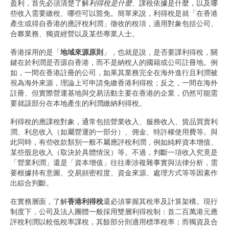
盈利，首先必須清楚了解
利得稅是什麼
、課稅依據是什麼，以及哪
些收入需要繳稅、哪些可以豁免。簡單來說，利得稅是就「在香港
產生或得自香港的應評稅利潤」徵收的稅項，適用對象包括公司、
合夥業務、獨資經營以及某些專業人士。
香港採用的是「
地域來源原則
」，也就是說，是否要課利得稅，關
鍵在於利潤是否源自香港，而不是納稅人的國籍或公司註冊地。例
如，一間在香港註冊的公司，如果其業務完全在海外進行且利潤被
視為海外來源，理論上可申請免繳香港利得稅；反之，一間在海外
註冊、但實際營運基地與交易活動主要在香港的企業，仍然可能需
要就該部分在本地產生的利潤繳納利得稅。
利得稅的應課稅對象，通常包括營業收入、服務收入、貨品買賣利
潤、利息收入（如屬營運的一部分）、佣金、特許權使用費等。與
此同時，有些收款類別一般不屬應評稅利潤，例如純粹資本增值、
某些股息收入（取決於具體情況）等。不過，判斷一項收入究竟是
「營業利潤」還是「資本增值」往往牽涉複雜事實與法律分析，需
要根據持有意圖、交易頻密程度、資金來源、處理方式等等因素作
出綜合判斷。
在實務層面，了解
香港利得稅
還必須掌握其稅率及計算架構。現行
制度下，公司及法人團體一般採用雙層利得稅制：首二百萬港元應
評稅利潤以較低稅率課稅，其餘部分則適用標準稅率；而獨資及合