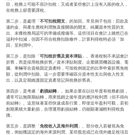
目，稅務上可能不容許扣稅；又或者某些會計上沒有入賬的收入，
在稅務上卻需要課稅。
第二步，是處理「
不可扣稅開支
」的加回。常見例子包括：罰款及
違約金、與產生應稅利潤無直接關係的開支、純屬資本性質的支
出、未獲稅務局認可的準備或撥備等。這些項目在會計上雖然已在
溢利中扣減，但因不符合稅務扣除條件，計算利得稅時必須「加
回」至利潤中。
第三步，是扣除「
可扣稅折舊及資本津貼
」。香港稅制不承認會計
折舊，而是採用稅務折舊／資本津貼制度。企業購買機器設備、電
腦、車輛等合資格固定資產時，可按稅例規定的比率申索折舊免稅
額，從利潤中扣除。這一步需要準確區分資本性支出與收入性支
出，以及定期維護固定資產登記與稅務折舊表。
第四步，是考慮「
虧損結轉
」。如果企業在以往年度有稅務虧損，
通常可以無限期結轉，用來抵銷之後年度的應評稅利潤（但不得向
前結轉）。這意味著某些快速成長行業，即使近年盈利可觀，若初
創期累積大量虧損，合理運用虧損結轉，仍能顯著減輕利得稅負
擔。
第五步，是調整「
免稅收入及海外利潤
」。部分收入若被視為免
稅，例如獲認定的海外來源利潤、某些股息或已在境外繳足稅項且