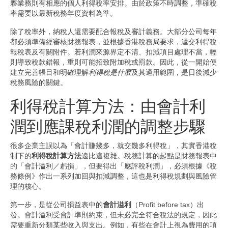
夥業務則有相應的個人利得稅率安排。由於政策不時調整，準確稅
率需要以最新稅務年度資料為準。
除了稅率外，納稅人還需要配合報稅及審計義務。大部分公司每年
都必須準備經審核財務報表，並根據香港稅務局要求，遞交利得稅
報稅表及有關附件。若利潤來源界定不清、扣減項目處理不當，輕
則導致稅款錯報，重則可能招致附加稅或罰款。因此，從一開始便
建立完善帳目和明確理解
利得稅是什麼
及其適用範圍，是日後減少
稅務風險的關鍵。
利得稅計算方法：由會計利
潤到應課稅利潤的調整步驟
很多企業主誤以為「會計賺幾多，就交幾多利得稅」，其實香港稅
制下的
利得稅計算方法
遠比這複雜。稅務計算的起點是財務報表中
的「會計溢利／虧損」，但要得出「應評稅利潤」，必須根據《稅
務條例》作出一系列加回與扣減調整，這也是利得稅規劃與風險管
理的核心。
第一步，是從公司損益表中的
會計溢利
（Profit before tax）出
發。會計溢利受會計準則約束，但未必完全符合稅法的規定，因此
需要重新分類某些收入與支出。例如，有些在會計上視為費用的項