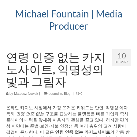
Michael Fountain | Media
Producer
연령 인증 없는 카지
10
DEC 2025
노사이트, 익명성의
빛과 그림자
by
Mateusz Nowak
|
posted in:
Blog
|
0
온라인 카지노 시장에서 가장 뜨거운 키워드는 단연 ‘익명성’이다.
특히
연령 인증 없는
구조를 표방하는 플랫폼은 빠른 가입과 즉시
플레이의 매력을 앞세워 이용자의 관심을 끌고 있다. 하지만 편의
성 이면에는 준법·보안·지불 안정성 등 여러 층위의 고려 사항이
겹겹이 존재한다. 이 글은
연령 인증 없는 카지노사이트
의 작동 방