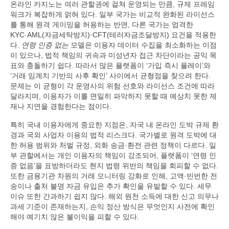
온라인 카지노는 여러 관할권에 걸쳐 운영되는 만큼, 규제 프레임
워크가 복잡하게 얽혀 있다. 일부 국가는 비교적 완화된 라이선스
를 통해 원격 게이밍을 허용하는 반면, 다른 국가는 엄격한
KYC·AML(자금세탁방지)·CFT(테러자금조달방지) 요건을 적용한
다.
연령 인증 없는
모델은 이용자 데이터 수집을 최소화하는 이점
이 있으나, 법적 책임의 귀속과 미성년자 접근 차단이라는 공익 목
표와 충돌하기 쉽다. 따라서 많은 플랫폼이 ‘가입 즉시 플레이’와
‘거래 임계치 기반의 사후 확인’ 사이에서 균형점을 찾으려 한다.
문제는 이 균형이 각 운영사의 위험 선호와 라이선스 조건에 따라
달라지며, 이용자가 이를 면밀히 파악하지 못할 때 예상치 못한 제
재나 지연을 경험한다는 점이다.
특히 국내 이용자에게 중요한 지점은, 자국 내 온라인 도박 규제 환
경과 국외 사업자 이용의 법적 리스크다. 국가별로 원격 도박에 대
한 허용 범위와 처벌 규정, 외화 송금·환전 관련 정책이 다르다. 일
부 관할에서는 개인 이용자의 책임이 강조되어, 플랫폼이 ‘연령 인
증 없음’을 표방하더라도 현지 법령 위반의 책임을 회피할 수 없다.
또한 금융기관 차원의 거래 모니터링 강화로 인해, 고액·빈번한 전
송이나 출처 불명 자금 유입은 추가 확인을 유발할 수 있다. 세무
이슈 또한 간과하기 쉽지 않다. 해외 원천 소득에 대한 신고 의무나
과세 기준이 존재하는지, 손익 정산 방식은 무엇인지 사전에 확인
해야 예기치 않은 불이익을 피할 수 있다.