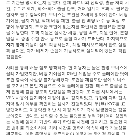
트 기관을 명시하는지 살핀다. 결제 파트너의 신뢰성, 출금 처리 시
간, 수수료 체계, 최소·최대 출금 한도, 거래 임계치 초과 시 필요한
절차도 필수 항목이다. 보너스는 조건을 자세히 읽어야 한다. 베팅
기여율, 금지 게임, 최대 베팅 제한, 출금 전 베팅 배수 등 핵심 조
항이 투명한지, 모호한 표현이 없는지를 확인하면 불필요한 분쟁
을 예방한다. 고객 지원은 실시간 채팅, 응답 속도, 지원 언어, 분쟁
발생 시 증빙 수집 안내 등으로 품질 격차가 드러난다. 마지막으로
자기 통제
기능이 실제 작동하는지, 계정 대시보드에서 한도 설정
과 쿨다운, 자가 배제가 손쉽게 가능하도록 설계되어 있는지 직접
점검한다.
사례를 통해 배울 점도 명확하다. 한 이용자는 높은 환영 보너스에
끌려 가입했지만, 베팅 기여율이 0%인 게임을 주로 플레이한 탓에
조건 충족이 사실상 불가능해졌다. 조건을 재검토한 끝에 보너스
를 포기하고 본인 자금으로 소액 플레이를 전환, 테스트 출금을 먼
저 진행해 출금 경로의 안정성을 확인했다. 또 다른 사례에서는
VPN 사용이 탐지되어 계정이 일시 정지되었고, 규정에 따라 접속
지역 일치 여부를 확인하는 심사가 진행되었다. 무(無) KYC를 표
방했더라도, 이용약관 위반 시 계정 제재가 즉시 발생한다는 점을
보여준다. 반대로, 신뢰할 수 있는 플랫폼은 누적 거래액이 상향되
는 시점에 임계치 기반의 추가 확인을 사전에 고지하고, 필요한 자
료 범위를 최소화하며, 처리 시간을 명확히 약속해 예측 가능성을
제공한다. 이런 투명성이 충족되어야 이용자는 장기적 관계를 고