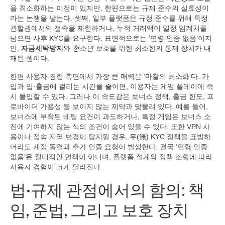
을 최소화하는 이점이 있지만, 한편으로는 규제 준수의 실효성이
라는 논쟁을 낳는다. 셋째, 일부 플랫폼은 규정 준수를 위해 특정
관할권에서의 접속을 제한하거나, 누적 거래액이 일정 임계치를
넘으면 사후 KYC를 요구한다. 표면적으로는 ‘연령 인증 없음’이지
만,
자금세탁방지
와
청소년 보호
를 위한 최소한의 통제 장치가 내
재된 셈이다.
한편 사용자 경험 측면에서 가장 큰 매력은 ‘마찰의 최소화’다. 가
입과 입·출금에 걸리는 시간을 줄이면, 이용자는 게임 플레이에 즉
시 몰입할 수 있다. 그러나 이 속도감은 보너스 정책, 출금 한도, 프
로바이더 가용성 등 보이지 않는 제약과 맞물려 있다. 예를 들어,
보너스에 부착된 베팅 요건이 과도하거나, 특정 게임은 보너스 소
진에 기여하지 않는 식의 조건이 숨어 있을 수 있다. 또한 VPN 사
용이나 접속 지역 변경이 탐지될 경우, 무(無) KYC 정책을 표방하
더라도 계정 동결과 추가 인증 요청이 발생한다. 결국 ‘연령 인증
없음’은 절대적인 면책이 아니며, 플랫폼 설계와 정책 조합에 따라
사용자 경험이 크게 달라진다.
법·규제 관점에서의 함의: 책
임, 준법, 그리고 보호 장치