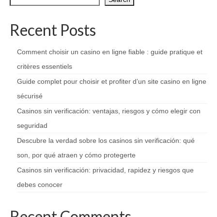
Recent Posts
Comment choisir un casino en ligne fiable : guide pratique et
critères essentiels
Guide complet pour choisir et profiter d’un site casino en ligne
sécurisé
Casinos sin verificación: ventajas, riesgos y cómo elegir con
seguridad
Descubre la verdad sobre los casinos sin verificación: qué
son, por qué atraen y cómo protegerte
Casinos sin verificación: privacidad, rapidez y riesgos que
debes conocer
Recent Comments