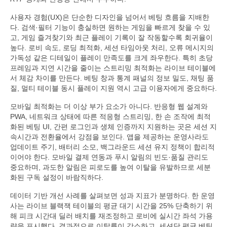
사용자 경험(UX)은 단순한 디자인을 넘어서 베팅 흐름을 지배한
다. 검색·필터 기능이 충실하면 원하는 게임을 빠르게 찾을 수 있
고, 게임 즐겨찾기와 최근 플레이 기록이 잘 작동할수록 회귀율이
높다. 로비 속도, 로딩 최적화, 세션 타임아웃 처리, 오류 메시지의
가독성 같은 디테일이 플레이 만족도를 크게 좌우한다. 특히 초당
프레임과 지연 시간을 줄이는 스트리밍 최적화는 라이브 테이블에
서 체감 차이를 만든다. 베팅 창과 통계 패널의 정보 밀도, 채팅 품
질, 멀티 테이블 동시 플레이 지원 역시 고급 이용자에게 중요하다.
모바일 최적화는 더 이상 부가 요소가 아니다. 반응형 웹 설계와
PWA, 네트워크 상태에 따른 적응형 스트리밍, 한 손 조작에 최적
화된 베팅 UI, 간편 로그인과 생체 인증까지 지원하는 곳은 세션 지
속시간과 전환율에서 강점을 보인다. 앱을 제공하는 운영사라도
업데이트 주기, 배터리 소모, 백그라운드 세션 유지 정책이 합리적
이어야 한다. 모바일 결제 연동과 푸시 알림의 빈도·품질 관리도
중요하며, 과도한 알림은 피로도를 높여 이탈을 유발하므로 세분
화된 구독 설정이 바람직하다.
데이터 기반 개선 사례를 살펴보면 성과 지표가 분명하다. 한 운영
사는 라이브 블랙잭 테이블의 평균 대기 시간을 25% 단축하기 위
해 피크 시간대 딜러 배치를 재조정하고 로비에 실시간 좌석 가용
량을 표시했다. 결과적으로 이탈률이 감소하고, 세션당 평균 베팅