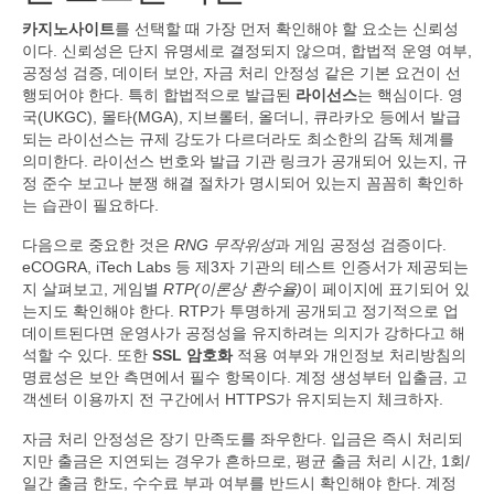
카지노사이트
를 선택할 때 가장 먼저 확인해야 할 요소는 신뢰성
이다. 신뢰성은 단지 유명세로 결정되지 않으며, 합법적 운영 여부,
공정성 검증, 데이터 보안, 자금 처리 안정성 같은 기본 요건이 선
행되어야 한다. 특히 합법적으로 발급된
라이선스
는 핵심이다. 영
국(UKGC), 몰타(MGA), 지브롤터, 올더니, 큐라카오 등에서 발급
되는 라이선스는 규제 강도가 다르더라도 최소한의 감독 체계를
의미한다. 라이선스 번호와 발급 기관 링크가 공개되어 있는지, 규
정 준수 보고나 분쟁 해결 절차가 명시되어 있는지 꼼꼼히 확인하
는 습관이 필요하다.
다음으로 중요한 것은
RNG 무작위성
과 게임 공정성 검증이다.
eCOGRA, iTech Labs 등 제3자 기관의 테스트 인증서가 제공되는
지 살펴보고, 게임별
RTP(이론상 환수율)
이 페이지에 표기되어 있
는지도 확인해야 한다. RTP가 투명하게 공개되고 정기적으로 업
데이트된다면 운영사가 공정성을 유지하려는 의지가 강하다고 해
석할 수 있다. 또한
SSL 암호화
적용 여부와 개인정보 처리방침의
명료성은 보안 측면에서 필수 항목이다. 계정 생성부터 입출금, 고
객센터 이용까지 전 구간에서 HTTPS가 유지되는지 체크하자.
자금 처리 안정성은 장기 만족도를 좌우한다. 입금은 즉시 처리되
지만 출금은 지연되는 경우가 흔하므로, 평균 출금 처리 시간, 1회/
일간 출금 한도, 수수료 부과 여부를 반드시 확인해야 한다. 계정