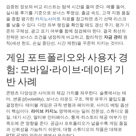
검증된 정보와 비교 리스트는 탐색 시간을 줄여 준다. 예를 들어,
실사용 후기를 기준으로 보너스 투명성, 출금 속도, 고객 지원 품질
을 종합 평가한
카지노사이트
자료를 참고하면 초기 선택 리스크
를 낮출 수 있다. 다만 외부 랭킹을 확인할 때도 갱신 주기, 평가 기
준의 구체성, 광고 표기 여부를 함께 점검해야 한다. 결국 최선의
전략은 보너스 조건을 냉정하게 비교하고, 합리적인
자금 관리
원
칙(세션 한도, 손실 중단선, 시간 제한)을 꾸준히 지키는 것이다.
게임 포트폴리오와 사용자 경
험: 모바일·라이브·데이터 기
반 사례
콘텐츠 다양성은 사이트의 체감 가치를 좌우한다. 슬롯에서는 테
마,
변동성
(volatility), 보너스 라운드 구조, 잭팟 유무가 몰입도를
결정한다. 테이블 게임은 규칙 변형과 페이아웃, 사이드 베팅 옵션
이 핵심이다.
라이브 카지노
영역에서는 딜러 전문성, 스튜디오 품
질, 대기 시간, 멀티뷰 인터페이스, 통계·히스토리 제공 여부가 만
족도에 큰 영향을 준다. 공급사 포트폴리오가 넓을수록 게임 품질
과 신뢰성을 가늠하기 쉬운데, 대형 스튜디오의 작품은 대체로
RTP 공개
와 안정성 면에서 우수하다.