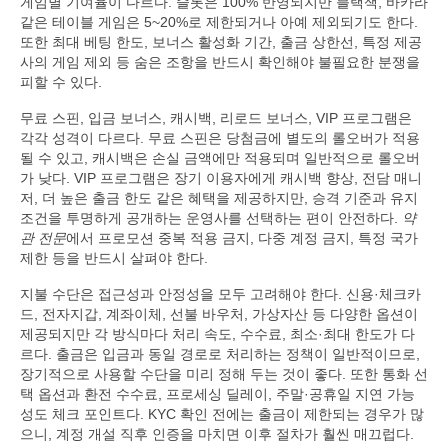
게임별 기여율이 다르다. 슬롯은 100% 반영되지만 블랙잭, 바카라
같은 테이블 게임은 5~20%로 제한되거나 아예 제외되기도 한다.
또한 최대 베팅 한도, 보너스 활성화 기간, 출금 상한선, 특정 제공
사의 게임 제외 등 숨은 조항을 반드시 확인해야 불필요한 분쟁을
피할 수 있다.
무료 스핀, 입금 보너스, 캐시백, 리로드 보너스, VIP 프로그램은
각각 성격이 다르다. 무료 스핀은 당첨금에 별도의 롤오버가 적용
될 수 있고, 캐시백은 손실 금액에만 적용되며 일반적으로 롤오버
가 낮다. VIP 프로그램은 장기 이용자에게 캐시백 향상, 전담 매니
저, 더 높은 출금 한도 같은 혜택을 제공하지만, 승격 기준과 유지
조건을 투명하게 공개하는 운영사를 선택하는 편이 안전하다.
약
관 전문
에서 프로모션 중복 적용 금지, 다중 계정 금지, 특정 국가
제한 등을 반드시 살펴야 한다.
지불 수단은 접근성과 안정성을 모두 고려해야 한다. 신용·체크카
드, 전자지갑, 계좌이체, 선불 바우처, 가상자산 등 다양한 옵션이
제공되지만 각 방식마다 처리 속도, 수수료, 최소·최대 한도가 다
르다. 출금은 입금과 동일 경로로 처리하는 정책이 일반적이므로,
장기적으로 사용할 수단을 미리 정해 두는 것이 좋다. 또한 통화 선
택 옵션과 환전 수수료, 프로세싱 딜레이, 주말·공휴일 지연 가능
성도 체크 포인트다. KYC 확인 전에는 출금이 제한되는 경우가 많
으니, 계정 개설 직후 인증을 마치면 이후 절차가 훨씬 매끄럽다.