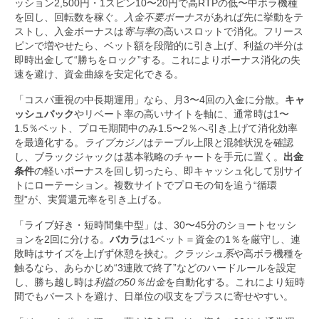
ッション2,500円・1スピン10〜20円で高RTPの低〜中ボラ機種
を回し、回転数を稼ぐ。
入金不要ボーナス
があれば先に挙動をテ
ストし、入金ボーナスは
寄与率
の高いスロットで消化。フリース
ピンで増やせたら、ベット額を段階的に引き上げ、利益の半分は
即時出金して“勝ちをロック”する。これによりボーナス消化の失
速を避け、資金曲線を安定化できる。
「コスパ重視の中長期運用」なら、月3〜4回の入金に分散。
キャ
ッシュバック
やリベート率の高いサイトを軸に、通常時は1〜
1.5％ベット、プロモ期間中のみ1.5〜2％へ引き上げて消化効率
を最適化する。
ライブカジノ
はテーブル上限と混雑状況を確認
し、ブラックジャックは基本戦略のチャートを手元に置く。
出金
条件
の軽いボーナスを回し切ったら、即キャッシュ化して別サイ
トにローテーション。複数サイトでプロモの旬を追う“循環
型”が、実質還元率を引き上げる。
「ライブ好き・短時間集中型」は、30〜45分のショートセッシ
ョンを2回に分ける。
バカラ
は1ベット＝資金の1％を厳守し、連
敗時はサイズを上げず休憩を挟む。
クラッシュ系
や高ボラ機種を
触るなら、あらかじめ“3連敗で終了”などのハードルールを設定
し、勝ち越し時は
利益の50％出金
を自動化する。これにより短時
間でもバーストを避け、日単位の収支をプラスに寄せやすい。