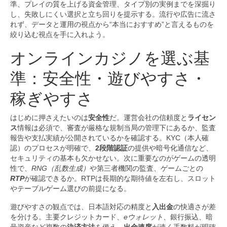
準、プレイの質を上げる資金管理、タイプ別の実例までを深掘り
し、失敗しにくい選択と立ち回りを提示する。流行や広告に流さ
れず、データと運用の視点から“本当におすすめ”と言えるものを
絞り込む視点を手に入れよう。
オンラインカジノを選ぶ基
準：安全性・遊びやすさ・
稼ぎやすさ
はじめに押さえたいのは
安全性
だ。運営会社の信頼度と
ライセン
ス
情報は必須で、審査が厳格な規制当局の管理下にあるか、監査
報告や支払実績が公開されているかを確認する。KYC（本人確
認）のプロセスが明確で、
2段階認証
の提供や暗号化通信など、
セキュリティの基本も欠かせない。次に重要なのがゲームの透明
性で、
RNG（乱数生成）
や第三者機関の監査、ゲームごとの
RTP
が確認できるか。RTPは長期的な期待値を左右し、スロット
やテーブルゲーム選びの前提になる。
遊びやすさの観点では、日本語対応の精度と
入出金
の快適さが差
を分ける。主要クレジットカード、
eウォレット
、銀行振込、暗