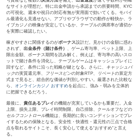
号資産など複数の
決済方法
を備え、
出金速度
が速く手数料が明確
なサイトが理想だ。特に出金申請から承認までの所要時間、KYC
の可視化、週末や祝日の対応有無が実用面で効いてくる。モバイ
ル最適化も見逃せない。アプリやブラウザでの動作が軽快か、ラ
イブカジノの映像が安定しているか、テーブルの満席率が適切か
を実際に確認したい。
稼ぎやすさに関係するのが
ボーナス
設計だ。見かけの金額に惑わ
されず、
出金条件（賭け条件）
、ゲーム寄与率、ベット上限、上
限出金額、ボーナス期間を読み解く。例えば、寄与率の高いスロ
ットで賭け条件を消化し、テーブルゲームはキャッシュプレイに
回すなど、条件に沿った戦略が鍵となる。さらに、
キャッシュバ
ック
の実質還元率、
フリースピン
の対象RTP、
リベート
の算定方
式まで見ると、総合的な価値が判別しやすい。厳選された比較な
ら、
オンラインカジノ おすすめ
を起点に、強み・弱みを立体的
に把握できるだろう。
最後に、
責任あるプレイ
の機能が充実しているかも重要だ。入金
上限、損失上限、プレイ時間制限、自己排除、クールオフなどの
セルフコントロール
機能は、長期的に良いコンディションでプレ
イするための保険となる。安全性・快適性・還元性の三点で合格
点を取れるサイトこそ、長く安心して使える“おすすめ”と言え
る。