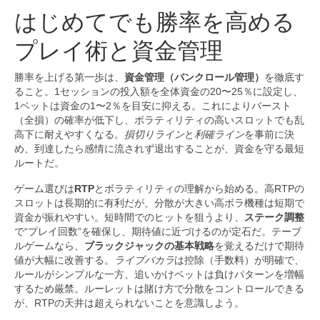
はじめてでも勝率を高める
プレイ術と資金管理
勝率を上げる第一歩は、
資金管理（バンクロール管理）
を徹底す
ること。1セッションの投入額を全体資金の20〜25％に設定し、
1ベットは資金の1〜2％を目安に抑える。これによりバースト
（全損）の確率が低下し、ボラティリティの高いスロットでも乱
高下に耐えやすくなる。
損切りライン
と
利確ライン
を事前に決
め、到達したら感情に流されず退出することが、資金を守る最短
ルートだ。
ゲーム選びは
RTP
とボラティリティの理解から始める。高RTPの
スロットは長期的に有利だが、分散が大きい高ボラ機種は短期で
資金が振れやすい。短時間でのヒットを狙うより、
ステーク調整
で“プレイ回数”を確保し、期待値に近づけるのが定石だ。テーブ
ルゲームなら、
ブラックジャックの基本戦略
を覚えるだけで期待
値が大幅に改善する。
ライブバカラ
は控除（手数料）が明確で、
ルールがシンプルな一方、追いかけベットは負けパターンを増幅
するため厳禁。ルーレットは賭け方で分散をコントロールできる
が、RTPの天井は超えられないことを意識しよう。