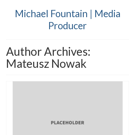
Michael Fountain | Media
Producer
Author Archives:
Mateusz Nowak