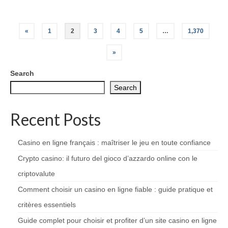
Posts
«
1
2
3
4
5
…
1,370
pagination
»
Search
Search
Recent Posts
Casino en ligne français : maîtriser le jeu en toute confiance
Crypto casino: il futuro del gioco d’azzardo online con le
criptovalute
Comment choisir un casino en ligne fiable : guide pratique et
critères essentiels
Guide complet pour choisir et profiter d’un site casino en ligne