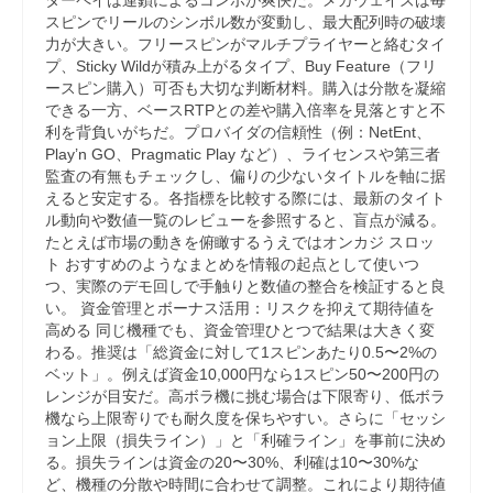
スピンでリールのシンボル数が変動し、最大配列時の破壊
力が大きい。フリースピンがマルチプライヤーと絡むタイ
プ、Sticky Wildが積み上がるタイプ、Buy Feature（フリ
ースピン購入）可否も大切な判断材料。購入は分散を凝縮
できる一方、ベースRTPとの差や購入倍率を見落とすと不
利を背負いがちだ。プロバイダの信頼性（例：NetEnt、
Play’n GO、Pragmatic Play など）、ライセンスや第三者
監査の有無もチェックし、偏りの少ないタイトルを軸に据
えると安定する。各指標を比較する際には、最新のタイト
ル動向や数値一覧のレビューを参照すると、盲点が減る。
たとえば市場の動きを俯瞰するうえではオンカジ スロッ
ト おすすめのようなまとめを情報の起点として使いつ
つ、実際のデモ回しで手触りと数値の整合を検証すると良
い。 資金管理とボーナス活用：リスクを抑えて期待値を
高める 同じ機種でも、資金管理ひとつで結果は大きく変
わる。推奨は「総資金に対して1スピンあたり0.5〜2%の
ベット」。例えば資金10,000円なら1スピン50〜200円の
レンジが目安だ。高ボラ機に挑む場合は下限寄り、低ボラ
機なら上限寄りでも耐久度を保ちやすい。さらに「セッシ
ョン上限（損失ライン）」と「利確ライン」を事前に決め
る。損失ラインは資金の20〜30%、利確は10〜30%な
ど、機種の分散や時間に合わせて調整。これにより期待値