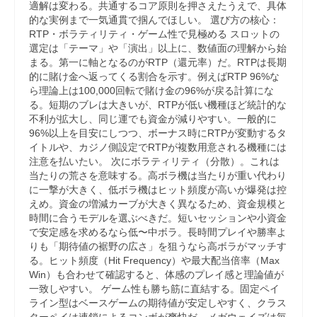
適解は変わる。共通するコア原則を押さえたうえで、具体
的な実例まで一気通貫で掴んでほしい。 選び方の核心：
RTP・ボラティリティ・ゲーム性で見極める スロットの
選定は「テーマ」や「演出」以上に、数値面の理解から始
まる。第一に軸となるのがRTP（還元率）だ。RTPは長期
的に賭け金へ返ってくる割合を示す。例えばRTP 96%な
ら理論上は100,000回転で賭け金の96%が戻る計算にな
る。短期のブレは大きいが、RTPが低い機種ほど統計的な
不利が拡大し、同じ運でも資金が減りやすい。一般的に
96%以上を目安にしつつ、ボーナス時にRTPが変動するタ
イトルや、カジノ側設定でRTPが複数用意される機種には
注意を払いたい。 次にボラティリティ（分散）。これは
当たりの荒さを意味する。高ボラ機は当たりが重い代わり
に一撃が大きく、低ボラ機はヒット頻度が高いが爆発は控
えめ。資金の増減カーブが大きく異なるため、資金規模と
時間に合うモデルを選ぶべきだ。短いセッションや小資金
で安定感を求めるなら低〜中ボラ。長時間プレイや勝率よ
りも「期待値の裾野の広さ」を狙うなら高ボラがマッチす
る。ヒット頻度（Hit Frequency）や最大配当倍率（Max
Win）も合わせて確認すると、体感のプレイ感と理論値が
一致しやすい。 ゲーム性も勝ち筋に直結する。固定ペイ
ライン型はベースゲームの期待値が安定しやすく、クラス
ターペイは連鎖によるコンボが爽快だ。メガウェイズは毎