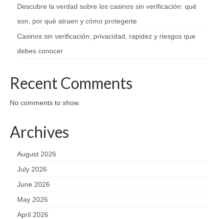
Descubre la verdad sobre los casinos sin verificación: qué
son, por qué atraen y cómo protegerte
Casinos sin verificación: privacidad, rapidez y riesgos que
debes conocer
Recent Comments
No comments to show.
Archives
August 2026
July 2026
June 2026
May 2026
April 2026