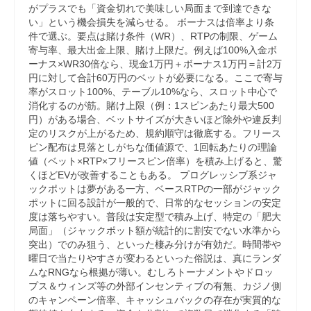
がプラスでも「資金切れで美味しい局面まで到達できな
い」という機会損失を減らせる。 ボーナスは倍率より条
件で選ぶ。要点は賭け条件（WR）、RTPの制限、ゲーム
寄与率、最大出金上限、賭け上限だ。例えば100%入金ボ
ーナス×WR30倍なら、現金1万円＋ボーナス1万円＝計2万
円に対して合計60万円のベットが必要になる。ここで寄与
率がスロット100%、テーブル10%なら、スロット中心で
消化するのが筋。賭け上限（例：1スピンあたり最大500
円）がある場合、ベットサイズが大きいほど除外や違反判
定のリスクが上がるため、規約順守は徹底する。フリース
ピン配布は見落としがちな価値源で、1回転あたりの理論
値（ベット×RTP×フリースピン倍率）を積み上げると、驚
くほどEVが改善することもある。 プログレッシブ系ジャ
ックポットは夢がある一方、ベースRTPの一部がジャック
ポットに回る設計が一般的で、日常的なセッションの安定
度は落ちやすい。普段は安定型で積み上げ、特定の「肥大
局面」（ジャックポット額が統計的に割安でない水準から
突出）でのみ狙う、といった棲み分けが有効だ。時間帯や
曜日で当たりやすさが変わるといった俗説は、真にランダ
ムなRNGなら根拠が薄い。むしろトーナメントやドロッ
プス＆ウィンズ等の外部インセンティブの有無、カジノ側
のキャンペーン倍率、キャッシュバックの存在が実質的な