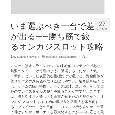
27
いま選ぶべき一台で差
SEP 2025
が出る——勝ち筋で絞
るオンカジスロット攻略
by
Mateusz Nowak
|
posted in:
Uncategorized
|
0
スロットはオンラインカジノの中心的コンテンツであり、
無数のタイトルが毎週のように登場する。だが「人気」
「新作」といった表面的な指標だけで選ぶと、資金曲線が
荒れて本来の期待値を取りこぼしやすい。勝ち筋を描くに
は、ゲームの統計特性、ボーナス設計、還元率、そして自
身のプレイスタイルの整合を取ることが重要だ。ここで
は、勝ちやすさと楽しさを両立させるための視点から、オ
ンカジ スロット おすすめの選び方と活用法を体系化す
る。プレイヤーごとの目的――コツコツ増やすのか、一撃
で伸ばすのか、ボーナスを最大化するのか――に応じて最