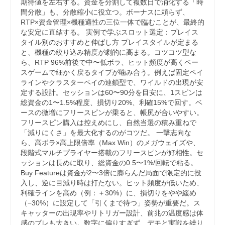
期待値を左右する。資金を分割して複数日で消化する「時
間分散」も、分散縮小に役立つ。ボーナスに頼らず、
RTP×資金管理×機種適性の三位一体で臨むことが、最終的
な安定に直結する。 実例で学ぶスロット選定：プレイス
タイル別のおすすめと伸ばし方 プレイスタイルが定まる
と、機種の絞り込み精度が劇的に高まる。コツコツ型な
ら、RTP 96%前後で中〜低ボラ、ヒット頻度が高くベー
スゲームで細かく戻るタイプが噛み合う。例えば固定ペイ
ラインやクラスターペイの連鎖型で、ワイルドの出現が安
定する設計。セッションは60〜90分を目安に、1スピンは
総資金の1〜1.5%程度、損切り20%、利確15%で回す。ベ
ースの微増にフリースピンが乗ると、帳尻が合いやすい。
フリースピン購入は控えめにし、自然当選の積み重ねで
「減りにくさ」を最大化するのがコツだ。 一撃志向な
ら、高ボラ×高上限倍率（Max Win）のメガウェイズや、
段階式マルチプライヤー搭載のフリースピンが好相性。セ
ッションは長めに取り、総資金の0.5〜1%/回転で粘る。
Buy Featureは資金が2〜3倍に膨らんだ局面で限定的に投
入し、逆に目減り時は打たない。ヒット頻度が低いため、
利確ラインを高め（例：＋30%）に、損切りをやや緩め
（−30%）に設定して「引くまで待つ」姿勢が重要だ。ス
キャッターの出現率やリトリガー設計、前兆の温度感は体
感のブレも大きい。数字に偏りすぎず、デモと実戦を繰り