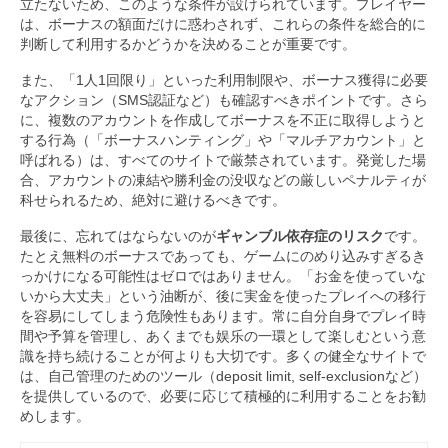
立たないため、このような条件が設けられています。プレイヤー
は、ボーナスの額面だけに惑わされず、これらの条件を総合的に
判断して利用するかどうかを決めることが重要です。
また、「1人1回限り」といった利用制限や、ボーナス獲得に必要
なアクション（SMS認証など）も確認すべきポイントです。さら
に、複数のアカウントを作成してボーナスを不正に取得しようと
する行為（「ボーナスハンティング」や「マルチアカウント」と
呼ばれる）は、すべてのサイトで厳禁されています。発覚した場
合、アカウントの凍結や勝利金の没収などの厳しいペナルティが
科せられるため、絶対に避けるべきです。
最後に、忘れてはならないのが
ギャンブル依存症のリスク
です。
たとえ無料のボーナスであっても、ゲームにのめり込みすぎるき
っかけになる可能性はゼロではありません。「お金を使っていな
いから大丈夫」という油断が、後に実金を使ったプレイへの移行
を容易にしてしまう危険性もあります。常に自分自身でプレイ時
間や予算を管理し、あくまでも娱乐の一環として楽しむという意
識を持ち続けることが何よりも大切です。多くの健全なサイトで
は、自己管理のためのツール（deposit limit, self-exclusionなど）
を提供しているので、必要に応じて積極的に利用することをお勧
めします。