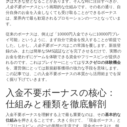
ク
は大きな壁となることがあります。そんな時に注目すべきが、
入金不要ボーナス
という画期的な仕組みです。その名の通り、自
分自身のお金を入金しなくても受け取ることができるボーナス
は、業界内で最も歓迎されるプロモーションの一つとなっていま
す。
従来のボーナスは、例えば「10000円入金でさらに10000円プレ
イ可能」というように、まず自分で資金を投入することが前提で
した。しかし、
入金不要ボーナス
はこの常識を覆します。新規登
録のみ、または簡単なSMS認証などを完了させるだけで、実際の
お金を使わずにゲームを体験できる資金やフリースピンが提供さ
れるのです。これはプレイヤーにとっては
リスクゼロの体験機会
を、運営側にとっては新規顧客獲得の強力な手段を意味します。
この記事では、この入金不要ボーナスの本質から活用術までを深
く掘り下げていきます。
入金不要ボーナスの核心：
仕組みと種類を徹底解剖
入金不要ボーナスを理解する上で最も重要なのは、その
基本的な
仕組み
を押さえることです。大きく分けて、「現金ボーナス」と
「フリースピン」の2つの形態が主流です。現金ボーナスは、例