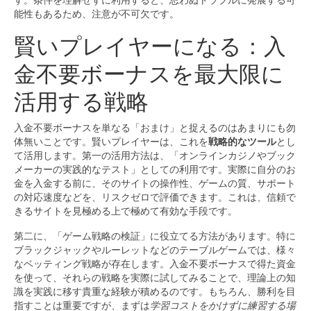
す。条件を理解せずに利用すると、思わぬトラブルに発展する可
能性もあるため、注意が不可欠です。
賢いプレイヤーになる：入
金不要ボーナスを最大限に
活用する戦略
入金不要ボーナスを単なる「おまけ」と捉えるのはあまりにも勿
体無いことです。賢いプレイヤーは、これを
戦略的なツール
とし
て活用します。第一の活用方法は、「オンラインカジノやブック
メーカーの実践的なテスト」としての利用です。実際に自分のお
金を入金する前に、そのサイトの操作性、ゲームの質、サポート
の対応速度などを、リスクゼロで評価できます。これは、信頼で
きるサイトを見極める上で極めて有効な手段です。
第二に、「ゲーム戦略の検証」に役立てる方法があります。特に
ブラックジャックやルーレットなどのテーブルゲームでは、様々
なベッティング戦略が存在します。入金不要ボーナスで得た資金
を使って、それらの戦略を実際に試してみることで、理論上の知
識を実践に移す貴重な経験が積めるのです。もちろん、勝利を目
指すことは重要ですが、まずは
学習コストをかけずに練習する場