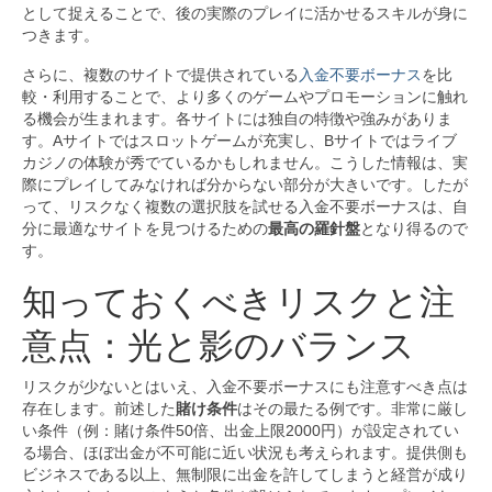
として捉えることで、後の実際のプレイに活かせるスキルが身に
つきます。
さらに、複数のサイトで提供されている
入金不要ボーナス
を比
較・利用することで、より多くのゲームやプロモーションに触れ
る機会が生まれます。各サイトには独自の特徴や強みがありま
す。Aサイトではスロットゲームが充実し、Bサイトではライブ
カジノの体験が秀でているかもしれません。こうした情報は、実
際にプレイしてみなければ分からない部分が大きいです。したが
って、リスクなく複数の選択肢を試せる入金不要ボーナスは、自
分に最適なサイトを見つけるための
最高の羅針盤
となり得るので
す。
知っておくべきリスクと注
意点：光と影のバランス
リスクが少ないとはいえ、入金不要ボーナスにも注意すべき点は
存在します。前述した
賭け条件
はその最たる例です。非常に厳し
い条件（例：賭け条件50倍、出金上限2000円）が設定されてい
る場合、ほぼ出金が不可能に近い状況も考えられます。提供側も
ビジネスである以上、無制限に出金を許してしまうと経営が成り