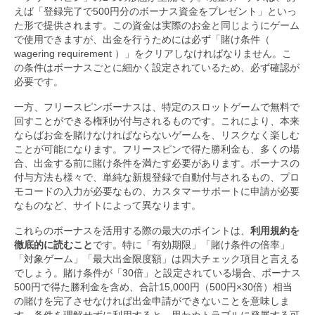
えば「登録完了で500円分のボーナス資金をプレゼント」といっ
た形で提供されます。この資金は実際のお金と同じようにゲーム
で使用できますが、出金を行うためには必ず「賭け条件（
wagering requirement ）」をクリアしなければなりません。こ
の条件はボーナスごとに細かく設定されているため、必ず確認が
必要です。
一方、フリースピンボーナスは、特定のスロットゲームで無料で
回すことができる権利が付与されるものです。これにより、本来
ならばお金を賭けなければならないゲームを、リスクなく楽しむ
ことが可能になります。フリースピンで得た勝利金も、多くの場
合、出金する前に賭け条件を満たす必要があります。ボーナスの
付与方法も様々で、単純な新規登録で自動付与されるもの、プロ
モコードの入力が必要なもの、カスタマーサポートに申請が必要
なものなど、サイトによって異なります。
これらのボーナスを活用する際の最大のポイントは、
利用規約を
徹底的に読むこと
です。特に「有効期限」「賭け条件の倍率」
「対象ゲーム」「最大出金限度額」は四大チェック項目と言える
でしょう。賭け条件が「30倍」と設定されている場合、ボーナス
500円で得た勝利金を含め、合計15,000円（500円×30倍）相当
の賭けを完了させなければ出金申請ができないことを意味しま