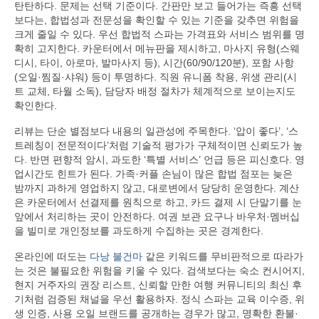
탄탄하다. 문제는 선택 기준이다. 간판만 보고 들어가는 즉흥 선택
보다는, 합법성과 전문성을 확인할 수 있는 기준을 갖추면 위험을
크게 줄일 수 있다. 우선 합법적 스파는 가격표와 서비스 범위를 명
확히 고지한다. 카운터에서 메뉴판을 제시하고, 마사지 유형(스웨
디시, 타이, 아로마, 발마사지 등), 시간(60/90/120분), 포함 사항
(오일·찜질·샤워) 등이 투명하다. 직원 유니폼 착용, 위생 관리(시
트 교체, 타월 소독), 담당자 배정 절차가 체계적으로 보이는지도
확인한다.
리뷰는 단순 별점보다 내용의 일관성에 주목한다. ‘압이 좋다’, ‘스
트레칭이 전문적이다’처럼 기술적 평가가 구체적이면 신뢰도가 높
다. 반면 편향적 암시, 과도한 ‘특별 서비스’ 언급 등은 피신호다. 영
업시간도 힌트가 된다. 가족·커플 손님이 많은 합법 점포는 늦은
밤까지 과하게 영업하지 않고, 대로변에서 당당히 운영한다. 계산
은 카운터에서 선결제를 원칙으로 하고, 카드 결제 시 단말기를 눈
앞에서 처리하는 곳이 안전하다. 여권 보관 요구나 바우처·멤버십
을 빌미로 개인정보를 과도하게 수집하는 곳은 경계한다.
온라인에 떠도는
다낭 불건마
같은 키워드를 무비판적으로 따라가
는 것은 불필요한 위험을 키울 수 있다. 검색보다는 숙소 컨시어지,
현지 거주자의 권장 리스트, 신뢰할 만한 여행 커뮤니티의 최신 후
기처럼 검증된 채널을 우선 활용하자. 정식 스파는 교육 이수증, 위
생 인증, 사용 오일 브랜드를 공개하는 경우가 많고, 명확한 환불·