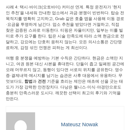
사례 4: 택시·바이크(오토바이) 커미션 연계. 특정 운전자가 ‘현지
인 추천’을 내세워 안내한 업소에서 과금·분쟁이 빈번하다. 탑승 전
목적지를 명확히 고지하고, Grab 같은 호출 앱을 사용해 이동 경로
·요금을 투명하게 남긴다. 업소 추천을 받았다면 거절하고, 직접
찾은 검증된 스파로 이동한다. 티핑은 자율이지만, 일부는 이를 빌
미로 추가 요구를 한다. 팁은 시술 만족도에 따라 소액 현금으로 전
달하고, 강요에는 단호히 응하지 않는다. 모든 의사소통은 간단명
료하게, 감정 섞인 언쟁은 피하는 게 최선이다.
여행 중 분쟁을 예방하는 기본 수칙은 간단하다. 현금은 소액만 지
니고, 여권 원본 대신 사본을 휴대한다. 단둘이 좁고 밀폐된 공간에
오래 머무르지 않고, 동행이 있다면 서로의 위치를 공유한다. 영수
증·결제내역·메시지를 남기는 습관은 사후 대응에서 유용하다. 무
엇보다도,
합법
과
건전
기준을 흐리는 제안은 애초에 선을 긋는 태
도가 가장 강력한 안전장치다. 다낭은 웰니스·미식·야경만으로도
충분히 만족스러운 도시다. 깨끗한 선택이 최고의 후기와 기억을
만든다.
Mateusz Nowak