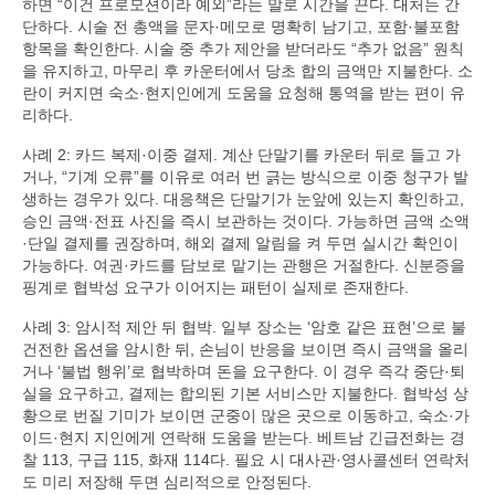
하면 “이건 프로모션이라 예외”라는 말로 시간을 끈다. 대처는 간
단하다. 시술 전 총액을 문자·메모로 명확히 남기고, 포함·불포함
항목을 확인한다. 시술 중 추가 제안을 받더라도 “추가 없음” 원칙
을 유지하고, 마무리 후 카운터에서 당초 합의 금액만 지불한다. 소
란이 커지면 숙소·현지인에게 도움을 요청해 통역을 받는 편이 유
리하다.
사례 2: 카드 복제·이중 결제. 계산 단말기를 카운터 뒤로 들고 가
거나, “기계 오류”를 이유로 여러 번 긁는 방식으로 이중 청구가 발
생하는 경우가 있다. 대응책은 단말기가 눈앞에 있는지 확인하고,
승인 금액·전표 사진을 즉시 보관하는 것이다. 가능하면 금액 소액
·단일 결제를 권장하며, 해외 결제 알림을 켜 두면 실시간 확인이
가능하다. 여권·카드를 담보로 맡기는 관행은 거절한다. 신분증을
핑계로 협박성 요구가 이어지는 패턴이 실제로 존재한다.
사례 3: 암시적 제안 뒤 협박. 일부 장소는 ‘암호 같은 표현’으로 불
건전한 옵션을 암시한 뒤, 손님이 반응을 보이면 즉시 금액을 올리
거나 ‘불법 행위’로 협박하며 돈을 요구한다. 이 경우 즉각 중단·퇴
실을 요구하고, 결제는 합의된 기본 서비스만 지불한다. 협박성 상
황으로 번질 기미가 보이면 군중이 많은 곳으로 이동하고, 숙소·가
이드·현지 지인에게 연락해 도움을 받는다. 베트남 긴급전화는 경
찰 113, 구급 115, 화재 114다. 필요 시 대사관·영사콜센터 연락처
도 미리 저장해 두면 심리적으로 안정된다.