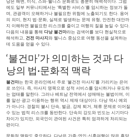
낭은 해변, 미식, 스파·웰니스 문화로도 충분히 매력적이다. 그럼
에도 일부 커뮤니티에서는 ‘특별한 서비스’를 암시하는 정보가 돌
며, 관광객이 오해하거나 불필요한 위험에 노출되기도 한다. 용어
의 의미, 현지 법·문화, 실제로 발생하는 문제 유형, 안전한 대안까
지 이해하면 불필요한 리스크를 줄이고 여행의 질을 높일 수 있다.
다음의 내용을 통해
다낭 불건마
라는 검색어를 보다 현실적으로
해석하고,
건전 마사지
와 웰니스 중심으로 여행 동선을 설계하는
데 도움을 얻을 수 있다.
‘불건마’가 의미하는 것과 다
낭의 법·문화적 맥락
불건마
는 한국 온라인에서 주로 ‘불건전 마사지’를 가리키는 은어
로 쓰인다. 즉, 마사지 명목으로 성적 서비스를 암시하거나 유도하
는 업태를 말한다. 그러나 베트남 전역에서 성매매는 불법이며, 이
를 알선·광고·이용하는 행위 역시 제재 대상이다. 다낭 역시 예외
가 아니다. 경찰의 불시 단속, 벌금, 강제 퇴거, 체류 문제로 이어질
수 있는 법적 리스크를 동반한다. 단속의 강도와 빈도는 시기마다
차이가 있지만, 외국인이 관여된 사건은 특히 엄격하게 처리되는
편이다.
문화적 맥락도 중요하다. 다낭은 가족·연인·신혼여행이 많은 휴양