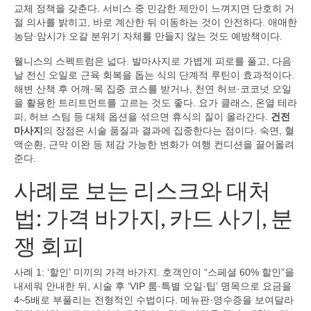
교체 정책을 갖춘다. 서비스 중 민감한 제안이 느껴지면 단호히 거
절 의사를 밝히고, 바로 계산한 뒤 이동하는 것이 안전하다. 애매한
농담·암시가 오갈 분위기 자체를 만들지 않는 것도 예방책이다.
웰니스의 스펙트럼은 넓다. 발마사지로 가볍게 피로를 풀고, 다음
날 전신 오일로 근육 회복을 돕는 식의 단계적 루틴이 효과적이다.
해변 산책 후 어깨·목 집중 코스를 받거나, 천연 허브·코코넛 오일
을 활용한 트리트먼트를 고르는 것도 좋다. 요가 클래스, 온열 테라
피, 허브 스팀 등 대체 옵션을 섞으면 휴식의 질이 올라간다.
건전
마사지
의 장점은 시술 품질과 결과에 집중한다는 점이다. 숙면, 혈
액순환, 근막 이완 등 체감 가능한 변화가 여행 컨디션을 끌어올려
준다.
사례로 보는 리스크와 대처
법: 가격 바가지, 카드 사기, 분
쟁 회피
사례 1: ‘할인’ 미끼의 가격 바가지. 호객인이 “스페셜 60% 할인”을
내세워 안내한 뒤, 시술 후 ‘VIP 룸·특별 오일·팁’ 명목으로 요금을
4~5배로 부풀리는 전형적인 수법이다. 메뉴판·영수증을 보여달라