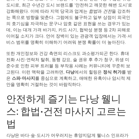
도시로, 최근 수년간 도시 브랜드를 ‘안전하고 깨끗한 해변 도시’로
강화해왔다. 이에 따라 지역 당국과 업계는
합법
과
건전
을 강조하
는 쪽으로 방향을 맞춘다. 그럼에도 불구하고 일부 상점이 외국인
의 호기심을 자극하는 문구나 암호 같은 표현을 쓰는 경우가 있는
데, 이는 대개 가격 바가지, 카드 사기, 협박성 분쟁 등 2차 피해로
이어질 소지가 크다. 언어 장벽이 있는 관광객 입장에서는 가격·서
비스 범위를 명확히 이해하기 어려워 분쟁 확률이 더 높아진다.
또한 개인정보와 건강 측면의 리스크도 과소평가되곤 한다. 휴대
전화 사진·연락처 탈취, 동행 강요, 술 권유 후 추가 청구, 위생 미
준수로 인한 피부 트러블 등 부작용 사례는 커뮤니티에 꾸준히 보
고된다. 이런 맥락을 고려하면,
다낭
에서의 힐링은
정식 허가
를 받
은
스파·마사지
를 중심으로 계획하고, 애매한 유혹이나 암시적 제
안을 명확히 거절하는 것이 바람직하다.
안전하게 즐기는 다낭 웰니
스: 합법·건전 마사지 고르는
법
다낭
은 바다·숲·도시가 어우러지는 휴양지답게 웰니스 인프라가