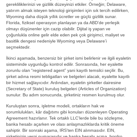
gerekliliklerinizi ve gizlilik düzeyinizi etkiler. Örneğin; Delaware,
yatırım almak isteyen teknoloji girişimleri için sık tercih edilirken,
Wyoming daha düşük yıllık ücretler ve güçlü gizlilik sunar.
Florida, fiziksel operasyon planlayan ya da ABD’de yerleşik
olmayı düşünenler için cazip olabilir. Dijital iş yapan ve
çoğunlukla online gelir elde eden pek çok girişimci, maliyet ve
basitlik dengesi nedeniyle Wyoming veya Delaware’i
seçmektedir.
İkinci aşamada, benzersiz bir şirket ismi belirlenir ve ilgili eyaletin
sisteminde uygunluğu kontrol edilir. Sonrasında, her eyalette
zorunlu olan “registered agent” yani kayıtlı temsilci seçilir. Bu,
şirket adına resmi tebligatları ve belgeleri alacak, eyalette kayıtlı
bir hizmet sağlayıcıdır. Ardından, eyaletin şirketler dairesine
(Secretary of State) kuruluş belgeleri (Articles of Organization)
sunulur. Bu adım sonucunda, şirketiniz resmen kurulmuş olur.
Kuruluştan sonra, işletme modeli, ortakların hak ve
sorumlulukları, kâr dağıtımı gibi konuları düzenleyen Operating
Agreement hazırlanır. Tek ortaklı LLC’lerde bile bu sözleşme,
banka hesabı açarken ve olası anlaşmazlıklarda kritik öneme
sahiptir. Bir sonraki aşama, IRS’ten EIN alınmasıdır. EIN,
şirketinizin vergi numarasıdır ve banka hesabı açma, bordro