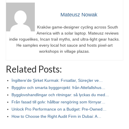
Mateusz Nowak
Kraków game-designer cycling across South
America with a solar laptop. Mateusz reviews
indie roguelikes, Incan trail myths, and ultra-light gear hacks.
He samples every local hot sauce and hosts pixel-art
workshops in village plazas.
Related Posts:
İngiltere’de Şirket Kurmak: Fırsatlar, Süreçler ve…
Bygglov och smarta byggprojekt: från Attefallshus…
Bygglovshandlingar och ritningar: så lyckas du med…
Från fasad till golv: hållbar rengöring som förnyar…
Unlock Pro Performance on a Budget: Pre-Owned…
How to Choose the Right Audit Firm in Dubai: A…