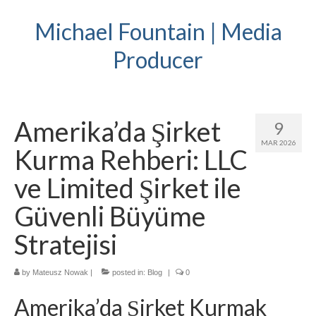
Michael Fountain | Media
Producer
Amerika’da Şirket
9
MAR 2026
Kurma Rehberi: LLC
ve Limited Şirket ile
Güvenli Büyüme
Stratejisi
by
Mateusz Nowak
|
posted in:
Blog
|
0
Amerika’da Şirket Kurmak