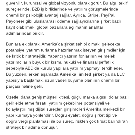
güvenilir, kurumsal ve global vizyonlu olarak görür. Bu algı, teklif
süreçlerinde, B2B iş birliklerinde ve yatırım görüşmelerinde
önemli bir psikolojik avantaj sağlar. Ayrıca, Stripe, PayPal,
Payoneer gibi uluslararası ödeme sağlayıcılarına şirket bazlı
kayıt olabilmek, global pazarlara açılmanın anahtar
adımlarından biridir.
Bunlara ek olarak, Amerika’da şirket sahibi olmak, gelecekte
potansiyel yatırım turlarına hazırlanmak isteyen girişimciler için
de kritik bir stratejidir. Yabancı yatırım fonlarının ve melek
yatırımcıların büyük bir kısmı, hukuki ve finansal şeffaflık
sebebiyle ABD’de kurulu yapılara yatırım yapmayı tercih eder.
Bu yüzden, erken aşamada
Amerika limited şirket
ya da LLC
yapısıyla başlamak, uzun vadeli büyüme planının önemli bir
parçası haline gelir.
Özetle; daha geniş müşteri kitlesi, güçlü marka algısı, dolar bazlı
gelir elde etme fırsatı, yatırım çekebilme potansiyeli ve
kolaylaştırılmış dijital süreçler, girişimcileri Amerika merkezli bir
yapı kurmaya yönlendirir. Doğru eyalet, doğru şirket tipi ve
doğru vergi planlaması ile bu süreç, riskten çok fırsat barındıran
stratejik bir adıma dönüşür.