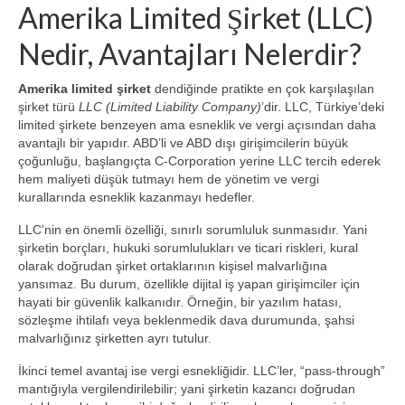
Amerika Limited Şirket (LLC)
Nedir, Avantajları Nelerdir?
Amerika limited şirket
dendiğinde pratikte en çok karşılaşılan
şirket türü
LLC (Limited Liability Company)
’dir. LLC, Türkiye’deki
limited şirkete benzeyen ama esneklik ve vergi açısından daha
avantajlı bir yapıdır. ABD’li ve ABD dışı girişimcilerin büyük
çoğunluğu, başlangıçta C‑Corporation yerine LLC tercih ederek
hem maliyeti düşük tutmayı hem de yönetim ve vergi
kurallarında esneklik kazanmayı hedefler.
LLC’nin en önemli özelliği, sınırlı sorumluluk sunmasıdır. Yani
şirketin borçları, hukuki sorumlulukları ve ticari riskleri, kural
olarak doğrudan şirket ortaklarının kişisel malvarlığına
yansımaz. Bu durum, özellikle dijital iş yapan girişimciler için
hayati bir güvenlik kalkanıdır. Örneğin, bir yazılım hatası,
sözleşme ihtilafı veya beklenmedik dava durumunda, şahsi
malvarlığınız şirketten ayrı tutulur.
İkinci temel avantaj ise vergi esnekliğidir. LLC’ler, “pass‑through”
mantığıyla vergilendirilebilir; yani şirketin kazancı doğrudan