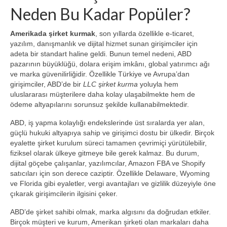
Neden Bu Kadar Popüler?
Amerikada şirket kurmak
, son yıllarda özellikle e‑ticaret,
yazılım, danışmanlık ve dijital hizmet sunan girişimciler için
adeta bir standart haline geldi. Bunun temel nedeni, ABD
pazarının büyüklüğü, dolara erişim imkânı, global yatırımcı ağı
ve marka güvenilirliğidir. Özellikle Türkiye ve Avrupa’dan
girişimciler, ABD’de bir
LLC şirket kurma
yoluyla hem
uluslararası müşterilere daha kolay ulaşabilmekte hem de
ödeme altyapılarını sorunsuz şekilde kullanabilmektedir.
ABD, iş yapma kolaylığı endekslerinde üst sıralarda yer alan,
güçlü hukuki altyapıya sahip ve girişimci dostu bir ülkedir. Birçok
eyalette şirket kurulum süreci tamamen çevrimiçi yürütülebilir,
fiziksel olarak ülkeye gitmeye bile gerek kalmaz. Bu durum,
dijital göçebe çalışanlar, yazılımcılar, Amazon FBA ve Shopify
satıcıları için son derece caziptir. Özellikle Delaware, Wyoming
ve Florida gibi eyaletler, vergi avantajları ve gizlilik düzeyiyle öne
çıkarak girişimcilerin ilgisini çeker.
ABD’de şirket sahibi olmak, marka algısını da doğrudan etkiler.
Birçok müşteri ve kurum, Amerikan şirketi olan markaları daha