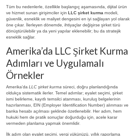
Tüm bu nedenlerle, özellikle başlangıç aşamasında, dijital ürün
ve hizmet sunan girişimciler için
LLC şirket kurma
modeli,
güvenlik, esneklik ve maliyet dengesini en iyi sağlayan yol olarak
öne çıkar. İlerleyen dönemde, ihtiyaçlar değişirse şirket türü
dönüştürülebilir ya da yeni yapılar eklenebilir; bu da stratejik
esneklik sağlar.
Amerika’da LLC Şirket Kurma
Adımları ve Uygulamalı
Örnekler
Amerika’da
LLC şirket kurma
süreci, doğru planlandığında
oldukça sistematik ilerler. Temel adımlar; eyalet seçimi, şirket
ismi belirleme, kayıtlı temsilci atanması, kuruluş belgelerinin
hazırlanması, EIN (Employer Identification Number) alınması ve
banka hesabı açılması şeklinde özetlenebilir. Her adım, hem
hukuki hem de pratik sonuçlar doğurduğu için, acele karar
vermeden planlama yapmak önemlidir.
İlk adım olan eyalet seçimi, vergi yükünüzü, yıllık raporlama