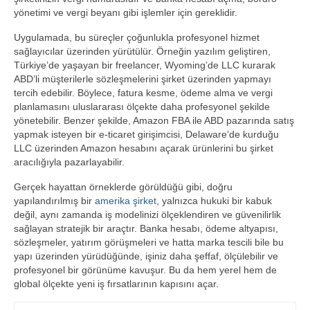
yönetimi ve vergi beyanı gibi işlemler için gereklidir.
Uygulamada, bu süreçler çoğunlukla profesyonel hizmet
sağlayıcılar üzerinden yürütülür. Örneğin yazılım geliştiren,
Türkiye’de yaşayan bir freelancer, Wyoming’de LLC kurarak
ABD’li müşterilerle sözleşmelerini şirket üzerinden yapmayı
tercih edebilir. Böylece, fatura kesme, ödeme alma ve vergi
planlamasını uluslararası ölçekte daha profesyonel şekilde
yönetebilir. Benzer şekilde, Amazon FBA ile ABD pazarında satış
yapmak isteyen bir e‑ticaret girişimcisi, Delaware’de kurduğu
LLC üzerinden Amazon hesabını açarak ürünlerini bu şirket
aracılığıyla pazarlayabilir.
Gerçek hayattan örneklerde görüldüğü gibi, doğru
yapılandırılmış bir
amerika şirket
, yalnızca hukuki bir kabuk
değil, aynı zamanda iş modelinizi ölçeklendiren ve güvenilirlik
sağlayan stratejik bir araçtır. Banka hesabı, ödeme altyapısı,
sözleşmeler, yatırım görüşmeleri ve hatta marka tescili bile bu
yapı üzerinden yürüdüğünde, işiniz daha şeffaf, ölçülebilir ve
profesyonel bir görünüme kavuşur. Bu da hem yerel hem de
global ölçekte yeni iş fırsatlarının kapısını açar.