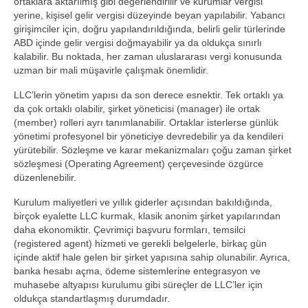
ortaklara aktarılmış gibi değerlendirilir ve kurumlar vergisi
yerine, kişisel gelir vergisi düzeyinde beyan yapılabilir. Yabancı
girişimciler için, doğru yapılandırıldığında, belirli gelir türlerinde
ABD içinde gelir vergisi doğmayabilir ya da oldukça sınırlı
kalabilir. Bu noktada, her zaman uluslararası vergi konusunda
uzman bir mali müşavirle çalışmak önemlidir.
LLC’lerin yönetim yapısı da son derece esnektir. Tek ortaklı ya
da çok ortaklı olabilir, şirket yöneticisi (manager) ile ortak
(member) rolleri ayrı tanımlanabilir. Ortaklar isterlerse günlük
yönetimi profesyonel bir yöneticiye devredebilir ya da kendileri
yürütebilir. Sözleşme ve karar mekanizmaları çoğu zaman şirket
sözleşmesi (Operating Agreement) çerçevesinde özgürce
düzenlenebilir.
Kurulum maliyetleri ve yıllık giderler açısından bakıldığında,
birçok eyalette LLC kurmak, klasik anonim şirket yapılarından
daha ekonomiktir. Çevrimiçi başvuru formları, temsilci
(registered agent) hizmeti ve gerekli belgelerle, birkaç gün
içinde aktif hale gelen bir şirket yapısına sahip olunabilir. Ayrıca,
banka hesabı açma, ödeme sistemlerine entegrasyon ve
muhasebe altyapısı kurulumu gibi süreçler de LLC’ler için
oldukça standartlaşmış durumdadır.