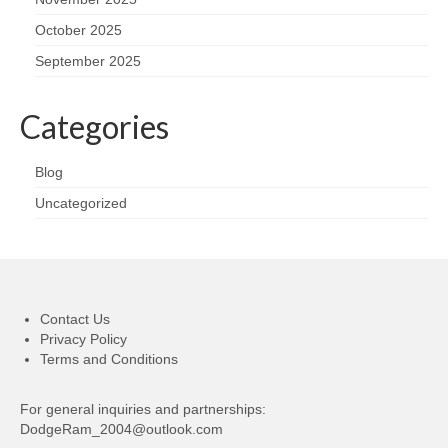
October 2025
September 2025
Categories
Blog
Uncategorized
Contact Us
Privacy Policy
Terms and Conditions
For general inquiries and partnerships:
DodgeRam_2004@outlook.com