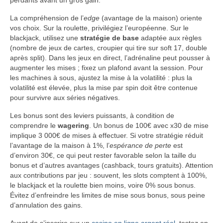
perdants avant un gros gain.
La compréhension de l’
edge
(avantage de la maison) oriente
vos choix. Sur la roulette, privilégiez l’européenne. Sur le
blackjack, utilisez une
stratégie de base
adaptée aux règles
(nombre de jeux de cartes, croupier qui tire sur soft 17, double
après split). Dans les jeux en direct, l’adrénaline peut pousser à
augmenter les mises ; fixez un plafond avant la session. Pour
les machines à sous, ajustez la mise à la volatilité : plus la
volatilité est élevée, plus la mise par spin doit être contenue
pour survivre aux séries négatives.
Les bonus sont des leviers puissants, à condition de
comprendre le
wagering
. Un bonus de 100€ avec x30 de mise
implique 3 000€ de mises à effectuer. Si votre stratégie réduit
l’avantage de la maison à 1%, l’
espérance de perte
est
d’environ 30€, ce qui peut rester favorable selon la taille du
bonus et d’autres avantages (cashback, tours gratuits). Attention
aux contributions par jeu : souvent, les slots comptent à 100%,
le blackjack et la roulette bien moins, voire 0% sous bonus.
Évitez d’enfreindre les limites de mise sous bonus, sous peine
d’annulation des gains.