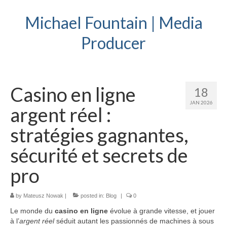
Michael Fountain | Media
Producer
Casino en ligne
18
JAN 2026
argent réel :
stratégies gagnantes,
sécurité et secrets de
pro
by
Mateusz Nowak
|
posted in:
Blog
|
0
Le monde du
casino en ligne
évolue à grande vitesse, et jouer
à l’
argent réel
séduit autant les passionnés de machines à sous