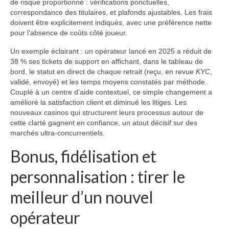
de risque proportionné : vérifications ponctuelles,
correspondance des titulaires, et plafonds ajustables. Les frais
doivent être explicitement indiqués, avec une préférence nette
pour l’absence de coûts côté joueur.
Un exemple éclairant : un opérateur lancé en 2025 a réduit de
38 % ses tickets de support en affichant, dans le tableau de
bord, le statut en direct de chaque retrait (reçu, en revue
KYC
,
validé, envoyé) et les temps moyens constatés par méthode.
Couplé à un centre d’aide contextuel, ce simple changement a
amélioré la satisfaction client et diminué les litiges. Les
nouveaux casinos qui structurent leurs processus autour de
cette clarté gagnent en confiance, un atout décisif sur des
marchés ultra-concurrentiels.
Bonus, fidélisation et
personnalisation : tirer le
meilleur d’un nouvel
opérateur