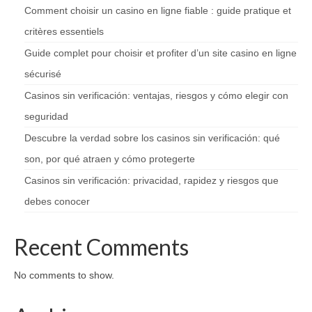
Comment choisir un casino en ligne fiable : guide pratique et
critères essentiels
Guide complet pour choisir et profiter d’un site casino en ligne
sécurisé
Casinos sin verificación: ventajas, riesgos y cómo elegir con
seguridad
Descubre la verdad sobre los casinos sin verificación: qué
son, por qué atraen y cómo protegerte
Casinos sin verificación: privacidad, rapidez y riesgos que
debes conocer
Recent Comments
No comments to show.