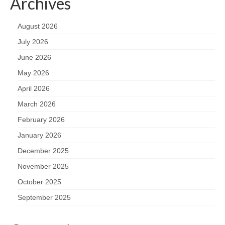
Archives
August 2026
July 2026
June 2026
May 2026
April 2026
March 2026
February 2026
January 2026
December 2025
November 2025
October 2025
September 2025