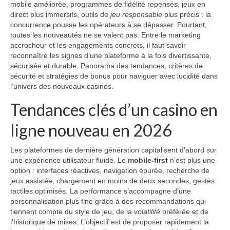
mobile améliorée, programmes de fidélité repensés, jeux en
direct plus immersifs, outils de
jeu responsable
plus précis : la
concurrence pousse les opérateurs à se dépasser. Pourtant,
toutes les nouveautés ne se valent pas. Entre le marketing
accrocheur et les engagements concrets, il faut savoir
reconnaître les signes d’une plateforme à la fois divertissante,
sécurisée et durable. Panorama des tendances, critères de
sécurité et stratégies de bonus pour naviguer avec lucidité dans
l’univers des nouveaux casinos.
Tendances clés d’un casino en
ligne nouveau en 2026
Les plateformes de dernière génération capitalisent d’abord sur
une expérience utilisateur fluide. Le
mobile-first
n’est plus une
option : interfaces réactives, navigation épurée, recherche de
jeux assistée, chargement en moins de deux secondes, gestes
tactiles optimisés. La performance s’accompagne d’une
personnalisation plus fine grâce à des recommandations qui
tiennent compte du style de jeu, de la
volatilité
préférée et de
l’historique de mises. L’objectif est de proposer rapidement la