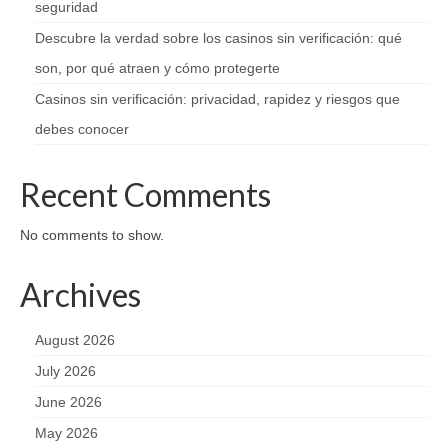
seguridad
Descubre la verdad sobre los casinos sin verificación: qué
son, por qué atraen y cómo protegerte
Casinos sin verificación: privacidad, rapidez y riesgos que
debes conocer
Recent Comments
No comments to show.
Archives
August 2026
July 2026
June 2026
May 2026