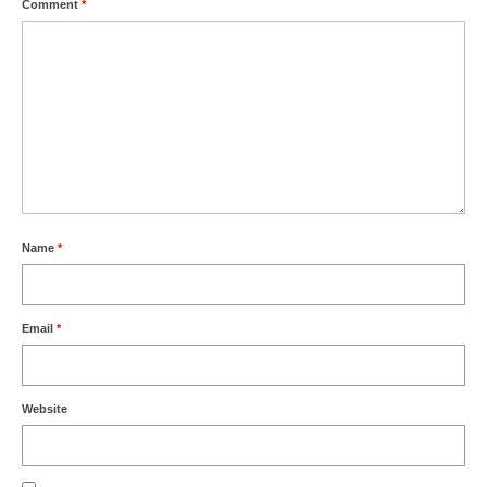
Comment
*
Name
*
Email
*
Website