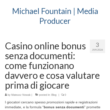
Michael Fountain | Media
Producer
Casino online bonus
3
JAN 2026
senza documenti:
come funzionano
davvero e cosa valutare
prima di giocare
by
Mateusz Nowak
|
posted in:
Blog
|
0
I giocatori cercano spesso
promozioni rapide
e registrazioni
immediate, e la formula “
bonus senza documenti
” promette