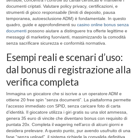
sensibili, concentra i controlli su canali certificati e mantiene i
documenti criptati. Valutare policy privacy, certificazioni, e
strumenti di
gioco responsabile
(limiti di deposito, pausa
temporanea, autoesclusione ADM) è fondamentale. In questo
quadro, guide e approfondimenti su
casino online bonus senza
documenti
possono aiutare a distinguere tra offerte legittime e
messaggi di marketing fuorvianti, massimizzando la comodità
senza sacrificare sicurezza e conformità normativa.
Esempi reali e scenari d’uso:
dal bonus di registrazione alla
verifica completa
Immagina un giocatore che si iscrive a un operatore ADM e
ottiene 20 free spin “senza documenti”. La piattaforma permette
l’accesso immediato con SPID, senza caricare foto di carta
d’identità. Il giocatore utilizza i giri gratis su una slot ammessa,
genera 35 euro di vincite che diventano bonus con requisito di
puntata 20x. Completa il wagering nell’arco di alcuni giorni e
desidera prelevare. A questo punto, pur avendo usufruito di una
fase “senza upload”, il sistema richiede la convalida definitiva