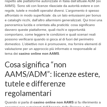
rispetto alle piattaforme autorizzate in Italia dall’attuale ADM (ex
AAMS). Sono siti con licenze rilasciate da autorità estere e con
regole, tutele e modelli operativi diversi. L’argomento è spesso
affrontato in modo superficiale: da un lato entusiasmi per bonus
e cataloghi ricchi, dall’altro allarmismi generalizzati. Qui trovi una
panoramica lucida e orientata alla praticità: cosa significano
davvero queste piattaforme, quali rischi e opportunità
comportano, come leggere le condizioni e quali scenari reali
possono verificarsi quando si gioca al di fuori del perimetro
domestico. L’obiettivo non è promuovere, ma fornire elementi di
valutazione per un approccio più informato e responsabile al
tema dei
casino online non AAMS
.
Cosa significa “non
AAMS/ADM”: licenze estere,
tutele e differenze
regolamentari
Quando si parla di
casino online non AAMS
si fa riferimento a