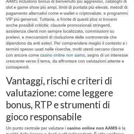
AAMS
includono bonus di benvenuto più aggressivi, cataloghi di
slot e game show più ampi, limiti di puntata più elevati, metodi di
pagamento alternativi come e-wallet o criptovalute, e programmi
VIP più generosi. Tuttavia, a fronte di questi plus si trovano
anche possibili criticità: clausole promozionali stringenti,
assistenza clienti non sempre localizzata, commissioni su
prelievi, e meccanismi di risoluzione delle controversie che
dipendono da enti esteri. Per comprendere meglio il contesto e i
termini spesso usati nelle ricerche, molti utenti cercano risorse
con ancore come
casino online non aams
, segno di un interesse
crescente verso il tema, da affrontare con valutazioni attente e
consapevoli.
Vantaggi, rischi e criteri di
valutazione: come leggere
bonus, RTP e strumenti di
gioco responsabile
Un punto centrale per valutare i
casino online non AAMS
è la