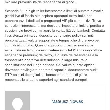
migliore prevedibilità dell’esperienza di gioco.
Scenario 3: un high-roller interessato a limiti di puntata elevati e
giochi live di fascia alta esplora operatori extra-Italia per
ottenere tavoli dedicati e programmi VIP più competitivi. Trova
condizioni interessanti, ma decide di impostare limiti di perdita e
sessioni più brevi per mitigare la variabilità del bankroll. Contatta
l’assistenza prima del deposito per chiarire policy su limiti
personalizzati, valute supportate e tempistiche di prelievo per
conti di alto profilo. Questo approccio proattivo rivela due
aspetti: da un lato, i
casino online non AAMS
possono offrire
esperienze premium; dall’altro, la qualità dell’assistenza e la
trasparenza operativa determinano in larga misura la
soddisfazione nel lungo periodo. Chi valuta queste opzioni
dovrebbe privilegiare operatori capaci di documentare audit,
RTP, termini dettagliati sui bonus e strumenti di gioco
responsabile al pari o superiori agli standard europei.
Mateusz Nowak