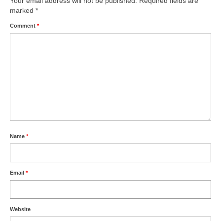
Your email address will not be published.
Required fields are
marked
*
Comment
*
Name
*
Email
*
Website