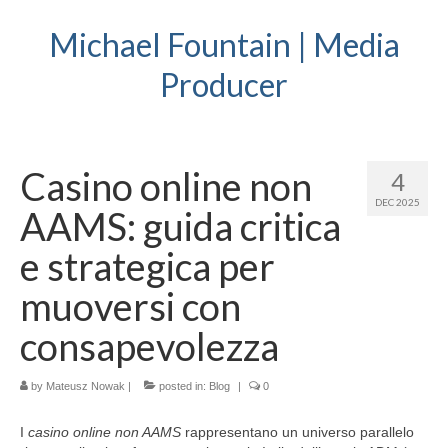
Michael Fountain | Media
Producer
Casino online non
4
DEC 2025
AAMS: guida critica
e strategica per
muoversi con
consapevolezza
by
Mateusz Nowak
|
posted in:
Blog
|
0
I
casino online non AAMS
rappresentano un universo parallelo