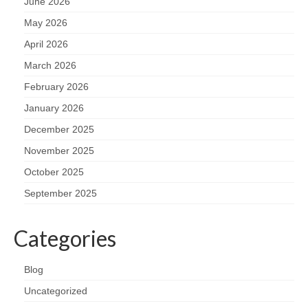
June 2026
May 2026
April 2026
March 2026
February 2026
January 2026
December 2025
November 2025
October 2025
September 2025
Categories
Blog
Uncategorized