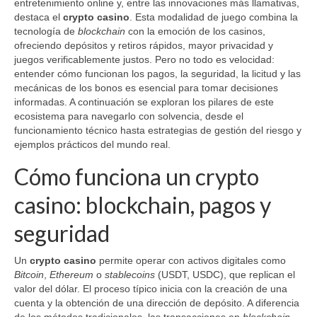
entretenimiento online y, entre las innovaciones más llamativas,
destaca el
crypto casino
. Esta modalidad de juego combina la
tecnología de
blockchain
con la emoción de los casinos,
ofreciendo depósitos y retiros rápidos, mayor privacidad y
juegos verificablemente justos. Pero no todo es velocidad:
entender cómo funcionan los pagos, la seguridad, la licitud y las
mecánicas de los bonos es esencial para tomar decisiones
informadas. A continuación se exploran los pilares de este
ecosistema para navegarlo con solvencia, desde el
funcionamiento técnico hasta estrategias de gestión del riesgo y
ejemplos prácticos del mundo real.
Cómo funciona un crypto
casino: blockchain, pagos y
seguridad
Un
crypto casino
permite operar con activos digitales como
Bitcoin
,
Ethereum
o
stablecoins
(USDT, USDC), que replican el
valor del dólar. El proceso típico inicia con la creación de una
cuenta y la obtención de una dirección de depósito. A diferencia