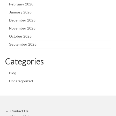
February 2026
January 2026
December 2025
November 2025
October 2025
September 2025
Categories
Blog
Uncategorized
Contact Us