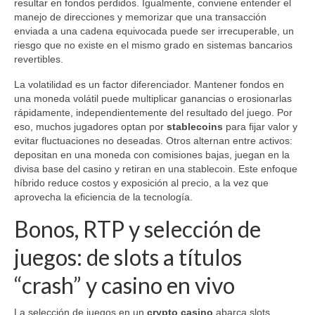
resultar en fondos perdidos. Igualmente, conviene entender el
manejo de direcciones y memorizar que una transacción
enviada a una cadena equivocada puede ser irrecuperable, un
riesgo que no existe en el mismo grado en sistemas bancarios
revertibles.
La volatilidad es un factor diferenciador. Mantener fondos en
una moneda volátil puede multiplicar ganancias o erosionarlas
rápidamente, independientemente del resultado del juego. Por
eso, muchos jugadores optan por
stablecoins
para fijar valor y
evitar fluctuaciones no deseadas. Otros alternan entre activos:
depositan en una moneda con comisiones bajas, juegan en la
divisa base del casino y retiran en una stablecoin. Este enfoque
híbrido reduce costos y exposición al precio, a la vez que
aprovecha la eficiencia de la tecnología.
Bonos, RTP y selección de
juegos: de slots a títulos
“crash” y casino en vivo
La selección de juegos en un
crypto casino
abarca slots,