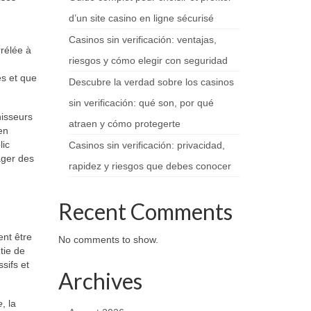
d’un site casino en ligne sécurisé
Casinos sin verificación: ventajas,
rrélée à
riesgos y cómo elegir con seguridad
es et que
Descubre la verdad sobre los casinos
sin verificación: qué son, por qué
nisseurs
atraen y cómo protegerte
en
lic
Casinos sin verificación: privacidad,
ger des
rapidez y riesgos que debes conocer
Recent Comments
ent être
No comments to show.
tie de
sifs et
Archives
e
, la