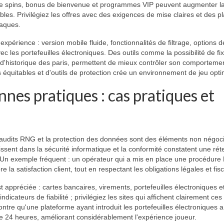
s free spins, bonus de bienvenue et programmes VIP peuvent augmenter l
ables. Privilégiez les offres avec des exigences de mise claires et des p
paques.
expérience : version mobile fluide, fonctionnalités de filtrage, options d
ec les portefeuilles électroniques. Des outils comme la possibilité de fi
x d'historique des paris, permettent de mieux contrôler son comporteme
 équitables et d'outils de protection crée un environnement de jeu opti
nnes pratiques : cas pratiques et
 les audits RNG et la protection des données sont des éléments non négoc
ssent dans la sécurité informatique et la conformité constatent une rét
. Un exemple fréquent : un opérateur qui a mis en place une procédure
re la satisfaction client, tout en respectant les obligations légales et fis
 appréciée : cartes bancaires, virements, portefeuilles électroniques e
indicateurs de fiabilité ; privilégiez les sites qui affichent clairement ces
tre qu'une plateforme ayant introduit les portefeuilles électroniques a
de 24 heures, améliorant considérablement l'expérience joueur.