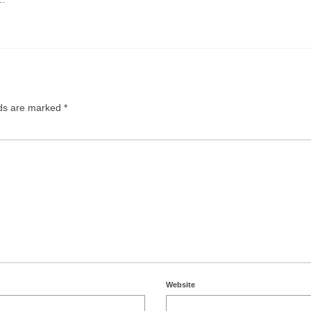
lds are marked
*
Website