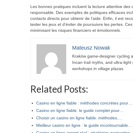
Les bonnes pratiques incluent la lecture attentive des co
responsable. Des exemples de politiques efficaces incl
contacts directs pour obtenir de l'aide. Enfin, il est
tester les jeux et d'éviter de poursuivre les pertes. C
minimisant les risques financiers et émotionnels.
Mateusz Nowak
Kraków game-designer cycling ac
Incan trail myths, and ultra-ligh
workshops in village plazas.
Related Posts:
Casino en ligne fiable : méthodes concrètes pour…
Casino en ligne fiable: le guide complet pour…
Choisir un casino en ligne fiable: méthodes,…
Meilleur casino en ligne : le guide incontournable…
Casino en ligne argent réel : stratégies gagnantes