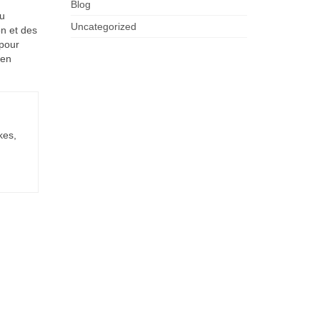
Blog
eu
Uncategorized
on et des
 pour
 en
kes,