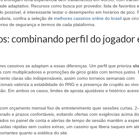
dade adaptativo. Recursos como busca por provedor, lista de favoritos 
do possível, é interessante testar o desempenho em horários de pico. 
oria, confira a seleção de
melhores cassinos online do brasil
que circ
térios de segurança e termos de cada plataforma.
os: combinando perfil do jogador 
ores cassinos se adaptam a essas diferenças. Um perfil que prioriza
sl
s com multiplicadores e promoções de giros grátis com termos justos. 
agamento claras são indispensáveis, assim como torneios semanais com
ionais valoriza a estabilidade do RNG e a presença de crupiês ao viv
o. Em ambos os casos, limites de aposta ajustáveis e histórico acess
 com orçamento mensal fixo de entretenimento quer sessões curtas, 2
rado e prazos confortáveis, evitando ofertas com exigências acima d
rados no painel de conta e alertas de tempo de sessão mantêm a exper
 saídas rápidas sem custos extras; um cassino que libera saques em a
portantes quanto a estética do site.