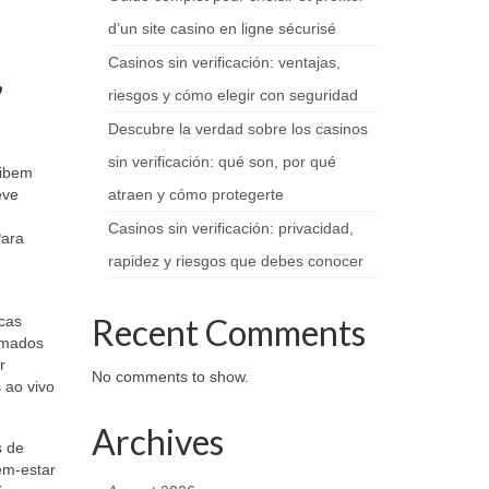
d’un site casino en ligne sécurisé
Casinos sin verificación: ventajas,
,
riesgos y cómo elegir con seguridad
Descubre la verdad sobre los casinos
sin verificación: qué son, por qué
xibem
eve
atraen y cómo protegerte
Casinos sin verificación: privacidad,
Para
rapidez y riesgos que debes conocer
Recent Comments
icas
omados
r
No comments to show.
s ao vivo
Archives
s de
em-estar