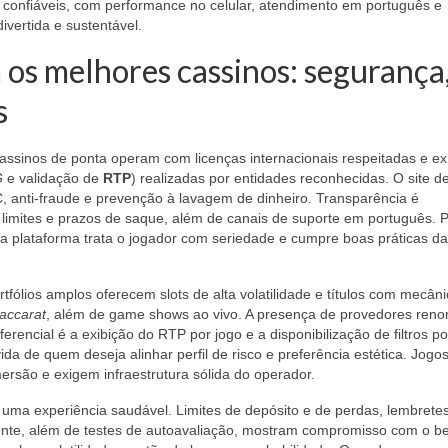
 confiáveis, com performance no celular, atendimento em português e
vertida e sustentável.
 os melhores cassinos: segurança
s
Cassinos de ponta operam com licenças internacionais respeitadas e e
G
e validação de
RTP
) realizadas por entidades reconhecidas. O site d
YC, anti-fraude e prevenção à lavagem de dinheiro. Transparência é
e limites e prazos de saque, além de canais de suporte em português. 
a plataforma trata o jogador com seriedade e cumpre boas práticas da
rtfólios amplos oferecem slots de alta volatilidade e títulos com mecân
accarat
, além de game shows ao vivo. A presença de provedores ren
ferencial é a exibição do RTP por jogo e a disponibilização de filtros po
vida de quem deseja alinhar perfil de risco e preferência estética. Jogo
ersão e exigem infraestrutura sólida do operador.
 uma experiência saudável. Limites de depósito e de perdas, lembrete
nte, além de testes de autoavaliação, mostram compromisso com o b