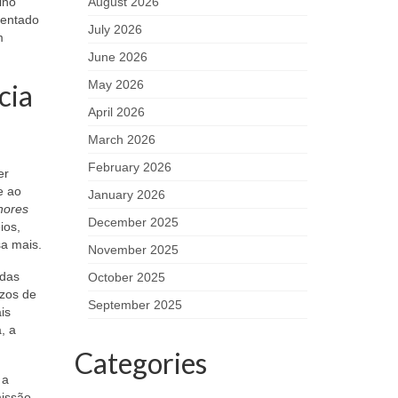
ino
August 2026
tentado
July 2026
m
June 2026
May 2026
cia
April 2026
March 2026
February 2026
er
e ao
January 2026
hores
December 2025
ios,
sa mais.
November 2025
idas
October 2025
azos de
September 2025
is
, a
Categories
 a
issão