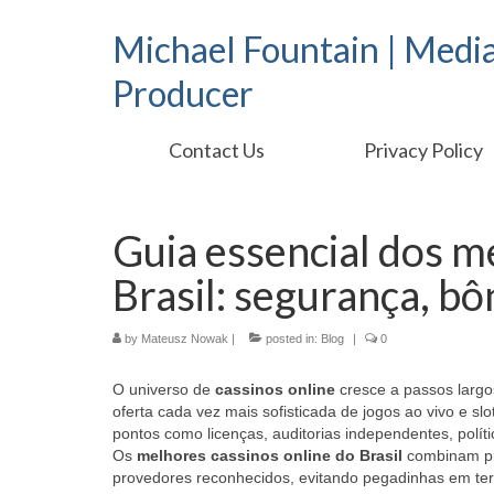
Michael Fountain | Medi
Producer
Contact Us
Privacy Policy
Guia essencial dos m
Brasil: segurança, b
by
Mateusz Nowak
|
posted in:
Blog
|
0
O universo de
cassinos online
cresce a passos largo
oferta cada vez mais sofisticada de jogos ao vivo e sl
pontos como licenças, auditorias independentes, polít
Os
melhores cassinos online do Brasil
combinam pro
provedores reconhecidos, evitando pegadinhas em term