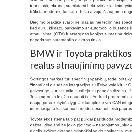
ir originalų ekraną, suteikdami bekrovio ar laidinio ry
trūksta modernių funkcijų. Tokiu atveju išsaugoma ori
Diegimo praktika svarbi ne mažiau nei techninės specif
kad durų, klimato, parkavimo ar automobilio būsenos i
atnaujinimai (OTA) ir atsarginės kopijos sumažina rizik
neperkraus automobilio elektros tinklo.
BMW ir Toyota praktikos:
realūs atnaujinimų pavyzd
Skirtingos markės turi specifinių ypatybių, todėl pritai
žinomi dėl glaudžios integracijos su iDrive valdikliu ir
galvosūgę, kuri vizualiai susilieja su panelės dizainu,
Tokia sąranka leidžia naudoti tiek Android programėle
naują garso kokybės lygį. Jei komplekte yra CAN integr
informaciją, o kai kuriuose modeliuose net leisti papr
Toyota ekosistema taip pat puikiai pasiduoda moderniz
dažnai įdiegiami be jokio pjovimo – naudojamos „plug-and-
didelis, ryškus ekranas sklandžiai valdo navigaciją, muz