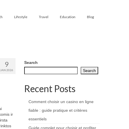
th
Lifestyle
Travel
Education
Blog
9
Search
JAN 2026
Search
Recent Posts
Comment choisir un casino en ligne
i
fiable : guide pratique et critères
komis ir
essentiels
irsta
rinktos
Guide complet pour choisir et profiter