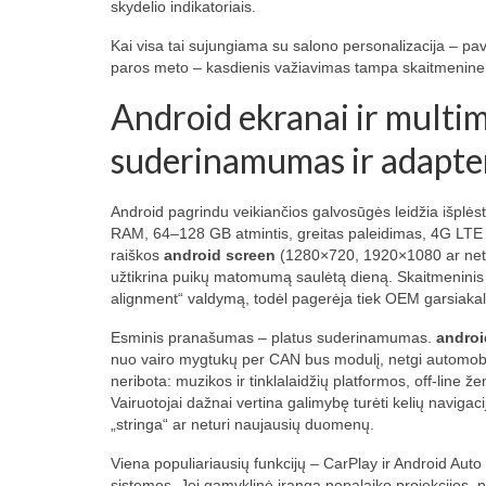
skydelio indikatoriais.
Kai visa tai sujungiama su salono personalizacija – pa
paros meto – kasdienis važiavimas tampa skaitmenine p
Android ekranai ir multim
suderinamumas ir adapter
Android pagrindu veikiančios galvosūgės leidžia išplėst
RAM, 64–128 GB atmintis, greitas paleidimas, 4G LTE i
raiškos
android screen
(1280×720, 1920×1080 ar net d
užtikrina puikų matomumą saulėtą dieną. Skaitmeninis g
alignment“ valdymą, todėl pagerėja tiek OEM garsiakal
Esminis pranašumas – platus suderinamumas.
androi
nuo vairo mygtukų per CAN bus modulį, netgi automobil
neribota: muzikos ir tinklalaidžių platformos, off-line ž
Vairuotojai dažnai vertina galimybę turėti kelių navigac
„stringa“ ar neturi naujausių duomenų.
Viena populiariausių funkcijų – CarPlay ir Android Aut
sistemos. Jei gamyklinė įranga nepalaiko projekcijos,