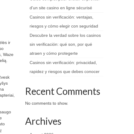
d’un site casino en ligne sécurisé
Casinos sin verificación: ventajas,
riesgos y cómo elegir con seguridad
Descubre la verdad sobre los casinos
lės ir
sin verificación: qué son, por qué
so
atraen y cómo protegerte
s, Waze
elią.
Casinos sin verificación: privacidad,
rapidez y riesgos que debes conocer
žvesk
ryšys
Recent Comments
ema
pteriai,
No comments to show.
šsaugo
Archives
e
uto
ų