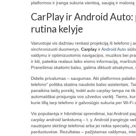
platformos ir įranga sukuria vientisą, saugią ir malonią
CarPlay ir Android Auto:
rutina kelyje
Vairuotojai vis dažniau renkasi projekciją iš telefono į
sinchronizuoti duomenys.
Carplay
ir
Android Auto
siūlo
valdymu ir optimizuotomis navigacijos, muzikos bei p
ir kiti, pateikia realaus laiko eismo informaciją, maršrut
Pranešimai skaitomi balsu, galima diktuoti atsakymus
Didelis privalumas – saugumas. Abi platformos palaiko
telefono“ politika skatina naudotis balso asistentais. T
panaikina laidų poreikį, todėl
auto carplay
tampa ne tik 
automatiškai prisijungia vos užvedus variklį. Tiems, ku
kurie tiltą tarp telefono ir galvosūgio sukuria per Wi‑Fi 
Vis populiarėja ir hibridiniai sprendimai, kai Android 
carplay android
lankstumą – t. y. Android įranginyje vei
naudojami skirtingi telefonai arba jei reikia specialių „
parduotuvėse. Rezultatas – pažįstamas valdymas, inte