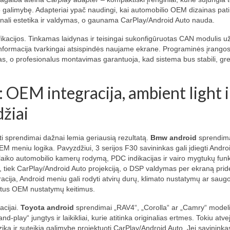
šio galimybę. Adapteriai ypač naudingi, kai automobilio OEM dizainas pat
ginali estetika ir valdymas, o gaunama CarPlay/Android Auto nauda.
ikacijos. Tinkamas laidynas ir teisingai sukonfigūruotas CAN modulis užt
nformacija tvarkingai atsispindės naujame ekrane. Programinės įrango
as, o profesionalus montavimas garantuoja, kad sistema bus stabili, grei
 OEM integracija, ambient light i
žiai
kyti sprendimai dažnai lemia geriausią rezultatą.
Bmw android
sprendim
 OEM meniu logika. Pavyzdžiui, 3 serijos F30 savininkas gali įdiegti Andro
 išlaiko automobilio kamerų rodymą, PDC indikacijas ir vairo mygtukų funk
s, tiek CarPlay/Android Auto projekciją, o DSP valdymas per ekraną pri
acija, Android meniu gali rodyti atvirų durų, klimato nustatymų ar saugo
astus OEM nustatymų keitimus.
acijai.
Toyota android
sprendimai „RAV4“, „Corolla“ ar „Camry“ model
play“ jungtys ir laikikliai, kurie atitinka originalias ertmes. Tokiu atve
iką ir suteikia galimybę projektuoti CarPlay/Android Auto. Jei savininka