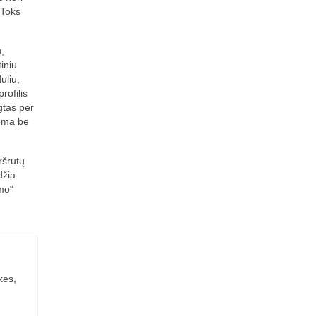
 Toks
,
iniu
uliu,
rofilis
gtas per
tema be
ršrutų
džia
mo“
kes,