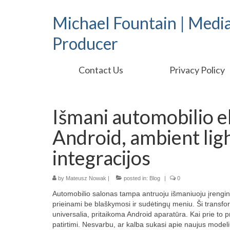
Michael Fountain | Medi
Producer
Contact Us
Privacy Policy
Išmani automobilio e
Android, ambient lig
integracijos
by
Mateusz Nowak
|
posted in:
Blog
|
0
Automobilio salonas tampa antruoju išmaniuoju įrengini
prieinami be blaškymosi ir sudėtingų meniu. Ši transfo
universalia, pritaikoma Android aparatūra. Kai prie to 
patirtimi. Nesvarbu, ar kalba sukasi apie naujus model