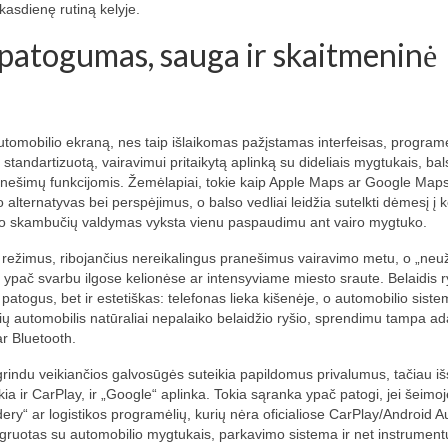
 kasdienę rutiną kelyje.
 patogumas, sauga ir skaitmeninė
 automobilio ekraną, nes taip išlaikomas pažįstamas interfeisas, programė
 standartizuotą, vairavimui pritaikytą aplinką su dideliais mygtukais, bal
ranešimų funkcijomis. Žemėlapiai, tokie kaip Apple Maps ar Google Map
o alternatyvas bei perspėjimus, o balso vedliai leidžia sutelkti dėmesį į k
, o skambučių valdymas vyksta vienu paspaudimu ant vairo mygtuko.
 režimus, ribojančius nereikalingus pranešimus vairavimo metu, o „neu
ai ypač svarbu ilgose kelionėse ar intensyviame miesto sraute. Belaidis 
patogus, bet ir estetiškas: telefonas lieka kišenėje, o automobilio sist
rių automobilis natūraliai nepalaiko belaidžio ryšio, sprendimu tampa ada
ar Bluetooth.
pagrindu veikiančios galvosūgės suteikia papildomus privalumus, tačiau i
kia ir CarPlay, ir „Google“ aplinka. Tokia sąranka ypač patogi, jei šeimoj
ridery“ ar logistikos programėlių, kurių nėra oficialiose CarPlay/Android A
gruotas su automobilio mygtukais, parkavimo sistema ir net instrument