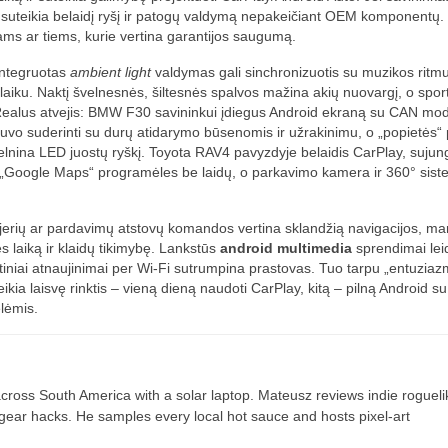
suteikia belaidį ryšį ir patogų valdymą nepakeičiant OEM komponentų.
ams ar tiems, kurie vertina garantijos saugumą.
 integruotas
ambient light
valdymas gali sinchronizuotis su muzikos ritmu
 laiku. Naktį švelnesnės, šiltesnės spalvos mažina akių nuovargį, o sport
ealus atvejis: BMW F30 savininkui įdiegus Android ekraną su CAN mod
uvo suderinti su durų atidarymo būsenomis ir užrakinimu, o „popietės“ p
elnina LED juostų ryškį. Toyota RAV4 pavyzdyje belaidis CarPlay, sujun
r „Google Maps“ programėles be laidų, o parkavimo kamera ir 360° sis
rjerių ar pardavimų atstovų komandos vertina sklandžią navigacijos, ma
s laiką ir klaidų tikimybę. Lankstūs
android multimedia
sprendimai lei
iniai atnaujinimai per Wi‑Fi sutrumpina prastovas. Tuo tarpu „entuziaz
eikia laisvę rinktis – vieną dieną naudoti CarPlay, kitą – pilną Android su
lėmis.
ross South America with a solar laptop. Mateusz reviews indie rogueli
t gear hacks. He samples every local hot sauce and hosts pixel-art