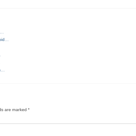
o…
roid…
…
…
es…
lds are marked
*