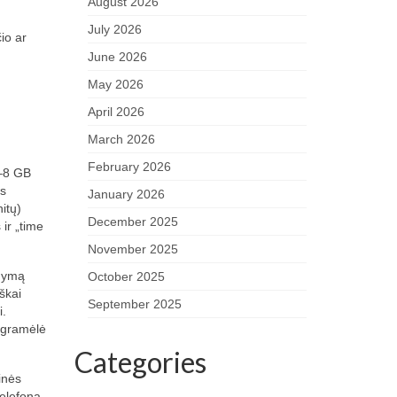
August 2026
July 2026
io ar
June 2026
May 2026
April 2026
March 2026
February 2026
4–8 GB
os
January 2026
itų)
December 2025
ir „time
November 2025
ldymą
October 2025
škai
September 2025
i.
rogramėlė
Categories
inės
telefoną