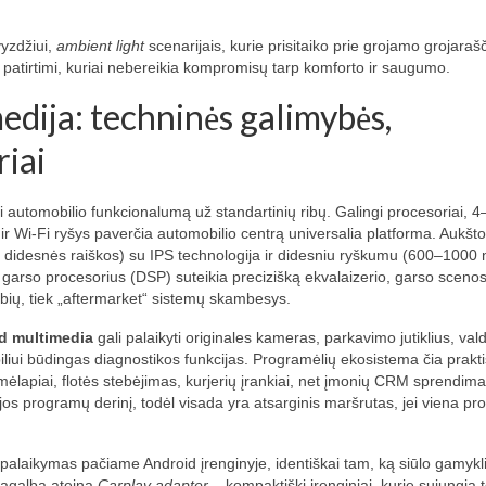
vyzdžiui,
ambient light
scenarijais, kurie prisitaiko prie grojamo grojarašč
atirtimi, kuriai nebereikia kompromisų tarp komforto ir saugumo.
edija: techninės galimybės,
iai
i automobilio funkcionalumą už standartinių ribų. Galingi procesoriai, 
r Wi‑Fi ryšys paverčia automobilio centrą universalia platforma. Aukšt
idesnės raiškos) su IPS technologija ir didesniu ryškumu (600–1000 n
arso procesorius (DSP) suteikia precizišką ekvalaizerio, garso scenos 
bių, tiek „aftermarket“ sistemų skambesys.
d multimedia
gali palaikyti originales kameras, parkavimo jutiklius, va
iui būdingas diagnostikos funkcijas. Programėlių ekosistema čia prakti
emėlapiai, flotės stebėjimas, kurjerių įrankiai, net įmonių CRM sprendima
ijos programų derinį, todėl visada yra atsarginis maršrutas, jei viena p
o palaikymas pačiame Android įrenginyje, identiškai tam, ką siūlo gamykl
 pagalba ateina
Carplay adapter
– kompaktiški įrenginiai, kurie sujungia 