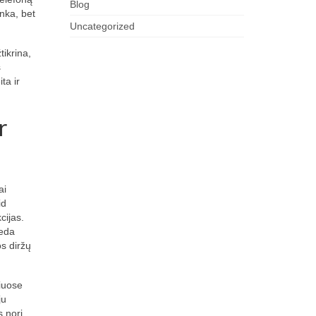
Blog
inka, bet
Uncategorized
ikrina,
s
ta ir
r
ai
id
cijas.
deda
s diržų
iuose
ju
s nori