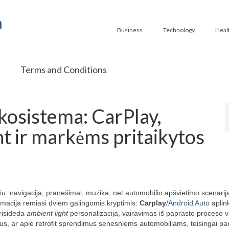
a
Business
Technology
Heal
Terms and Conditions
kosistema: CarPlay,
ht ir markėms pritaikytos
u: navigacija, pranešimai, muzika, net automobilio apšvietimo scenarija
rmacija remiasi dviem galingomis kryptimis:
Carplay
/
Android Auto
aplin
prisideda
ambient light
personalizacija, vairavimas iš paprasto proceso v
ius, ar apie retrofit sprendimus senesniems automobiliams, teisingai pa