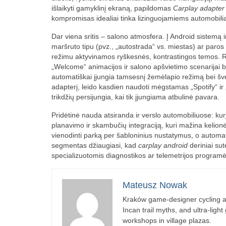
išlaikyti gamyklinį ekraną, papildomas
Carplay adapter
kompromisas idealiai tinka lizinguojamiems automobili
Dar viena sritis – salono atmosfera. Į Android sistemą
maršruto tipu (pvz., „autostrada“ vs. miestas) ar paros
režimu aktyvinamos ryškesnės, kontrastingos temos. R
„Welcome“ animacijos ir salono apšvietimo scenarijai b
automatiškai įjungia tamsesnį žemėlapio režimą bei šv
adapterį, leido kasdien naudoti mėgstamas „Spotify“ i
trikdžių persijungia, kai tik įjungiama atbulinė pavara.
Pridėtinė nauda atsiranda ir verslo automobiliuose: ku
planavimo ir skambučių integraciją, kuri mažina kelionė
vienodinti parką per šabloninius nustatymus, o automat
segmentas džiaugiasi, kad
carplay android
deriniai sut
specializuotomis diagnostikos ar telemetrijos programė
Mateusz Nowak
Kraków game-designer cycling ac
Incan trail myths, and ultra-ligh
workshops in village plazas.