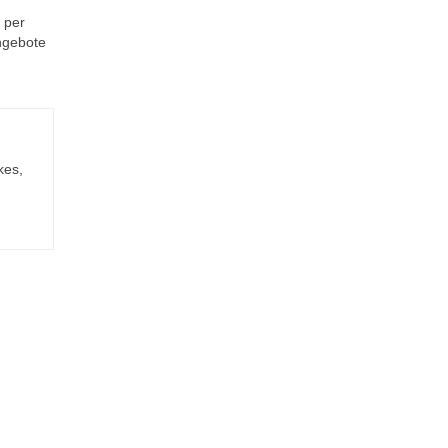
 per
Angebote
kes,