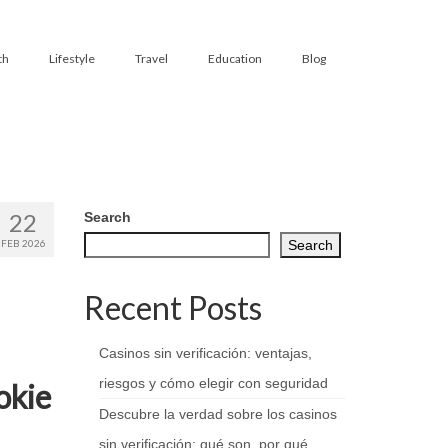
th
Lifestyle
Travel
Education
Blog
22
Search
FEB 2026
Search
Recent Posts
Casinos sin verificación: ventajas,
riesgos y cómo elegir con seguridad
okie
Descubre la verdad sobre los casinos
sin verificación: qué son, por qué