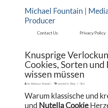
Michael Fountain | Medi
Producer
Contact Us
Privacy Policy
Knusprige Verlockung
Cookies, Sorten und 
wissen müssen
by
Mateusz Nowak
|
posted in:
Blog
|
0
Warum klassische und kr
und
Nutella Cookie
Herze