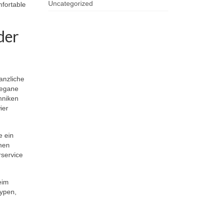
Uncategorized
mfortable
der
anzliche
vegane
hniken
ier
e ein
chen
rservice
eim
typen,