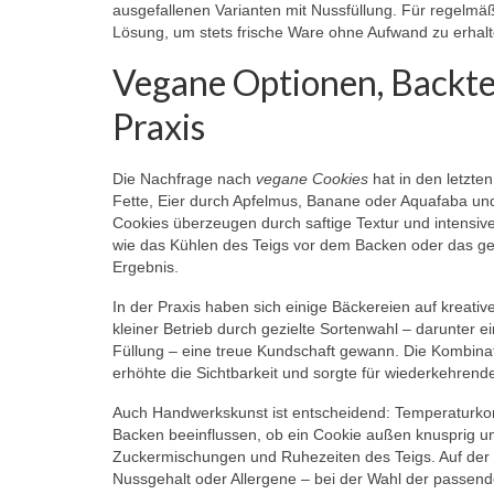
ausgefallenen Varianten mit Nussfüllung. Für regelmä
Lösung, um stets frische Ware ohne Aufwand zu erhalt
Vegane Optionen, Backtec
Praxis
Die Nachfrage nach
vegane Cookies
hat in den letzte
Fette, Eier durch Apfelmus, Banane oder Aquafaba und
Cookies überzeugen durch saftige Textur und intensiv
wie das Kühlen des Teigs vor dem Backen oder das ge
Ergebnis.
In der Praxis haben sich einige Bäckereien auf kreative
kleiner Betrieb durch gezielte Sortenwahl – darunter
Füllung – eine treue Kundschaft gewann. Die Kombinati
erhöhte die Sichtbarkeit und sorgte für wiederkehrend
Auch Handwerkskunst ist entscheidend: Temperaturkon
Backen beeinflussen, ob ein Cookie außen knusprig und
Zuckermischungen und Ruhezeiten des Teigs. Auf der 
Nussgehalt oder Allergene – bei der Wahl der passend