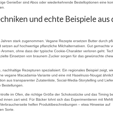
ßige Genießer sind Abos oder wiederkehrende Bestelloptionen eine ko
en.
hniken und echte Beispiele aus 
n Jahren stark zugenommen. Vegane Rezepte ersetzen Butter durch pfl
 setzen auf hochwertige pflanzliche Milchalternativen. Gut gemachte 
e Aromen, ohne dass der typische Cookie-Charakter verloren geht. Tec
zielte Einsetzen von braunem Zucker sorgen für das gewünschte chew
, nachhaltige Rezepturen spezialisiert. Ein regionales Beispiel zeigt, wi
 eine vegane Macadamia-Variante und eine mit Haselnuss-Nougat ähnli
on aus transparenter Zutatenliste, Social-Media-Storytelling und Liefe
e Bestellungen.
trolle im Ofen, die richtige Größe der Schokostücke und das Timing b
 innen zart wird. Für Bäcker lohnt sich das Experimentieren mit Mehl
Verbraucherseite helfen Produktbeschreibungen – etwa Hinweise auf
en Sorte.