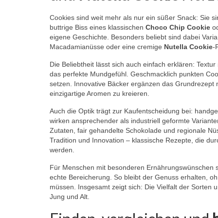
Cookies sind weit mehr als nur ein süßer Snack: Sie 
buttrige Biss eines klassischen
Choco Chip Cookie
od
eigene Geschichte. Besonders beliebt sind dabei Vari
Macadamianüsse oder eine cremige
Nutella Cookie
-
Die Beliebtheit lässt sich auch einfach erklären: Textur
das perfekte Mundgefühl. Geschmacklich punkten Cookie
setzen. Innovative Bäcker ergänzen das Grundrezept m
einzigartige Aromen zu kreieren.
Auch die Optik trägt zur Kaufentscheidung bei: hand
wirken ansprechender als industriell geformte Varianten
Zutaten, fair gehandelte Schokolade und regionale N
Tradition und Innovation – klassische Rezepte, die d
werden.
Für Menschen mit besonderen Ernährungswünschen si
echte Bereicherung. So bleibt der Genuss erhalten,
müssen. Insgesamt zeigt sich: Die Vielfalt der Sorten
Jung und Alt.