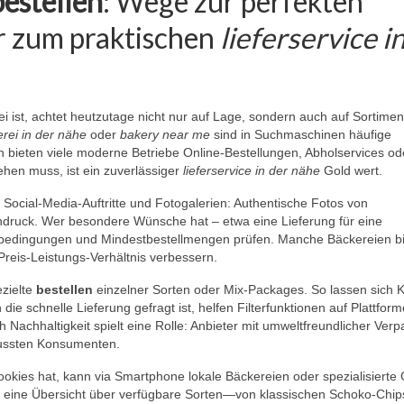
bestellen
: Wege zur perfekten
 zum praktischen
lieferservice i
 ist, achtet heutzutage nicht nur auf Lage, sondern auch auf Sortimen
rei in der nähe
oder
bakery near me
sind in Suchmaschinen häufige
bieten viele moderne Betriebe Online-Bestellungen, Abholservices od
ehen muss, ist ein zuverlässiger
lieferservice in der nähe
Gold wert.
 Social-Media-Auftritte und Fotogalerien: Authentische Fotos von
ndruck. Wer besondere Wünsche hat – etwa eine Lieferung für eine
erbedingungen und Mindestbestellmengen prüfen. Manche Bäckereien b
Preis-Leistungs-Verhältnis verbessern.
ezielte
bestellen
einzelner Sorten oder Mix-Packages. So lassen sich K
die schnelle Lieferung gefragt ist, helfen Filterfunktionen auf Plattform
 Nachhaltigkeit spielt eine Rolle: Anbieter mit umweltfreundlicher Ver
wussten Konsumenten.
ookies hat, kann via Smartphone lokale Bäckereien oder spezialisierte
ft eine Übersicht über verfügbare Sorten—von klassischen Schoko-Chip