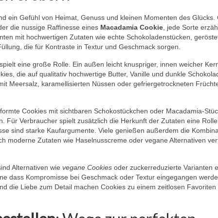
sind ein Gefühl von Heimat, Genuss und kleinen Momenten des Glücks.
er die nussige Raffinesse eines
Macadamia Cookie
, jede Sorte erzähl
anten mit hochwertigen Zutaten wie echte Schokoladenstücken, geröste
Füllung, die für Kontraste in Textur und Geschmack sorgen.
 spielt eine große Rolle. Ein außen leicht knuspriger, innen weicher Kern
s, die auf qualitativ hochwertige Butter, Vanille und dunkle Schokola
it Meersalz, karamellisierten Nüssen oder gefriergetrockneten Frücht
geformte Cookies mit sichtbaren Schokostückchen oder Macadamia-Stü
. Für Verbraucher spielt zusätzlich die Herkunft der Zutaten eine Rolle
üsse sind starke Kaufargumente. Viele genießen außerdem die Kombina
urch moderne Zutaten wie Haselnusscreme oder vegane Alternativen verf
nd Alternativen wie
vegane Cookies
oder zuckerreduzierte Varianten 
 ohne dass Kompromisse bei Geschmack oder Textur eingegangen werd
 und die Liebe zum Detail machen Cookies zu einem zeitlosen Favoriten 