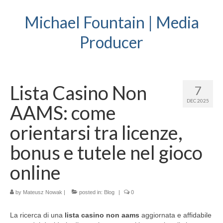
Michael Fountain | Media
Producer
Lista Casino Non
7
DEC 2025
AAMS: come
orientarsi tra licenze,
bonus e tutele nel gioco
online
by
Mateusz Nowak
|
posted in:
Blog
|
0
La ricerca di una
lista casino non aams
aggiornata e affidabile