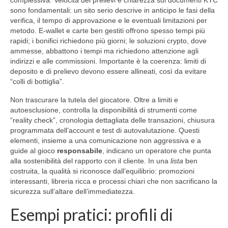
complessiva. Velocità dei prelievi e chiarezza sui documenti KYC
sono fondamentali: un sito serio descrive in anticipo le fasi della
verifica, il tempo di approvazione e le eventuali limitazioni per
metodo. E-wallet e carte ben gestiti offrono spesso tempi più
rapidi; i bonifici richiedono più giorni; le soluzioni crypto, dove
ammesse, abbattono i tempi ma richiedono attenzione agli
indirizzi e alle commissioni. Importante è la coerenza: limiti di
deposito e di prelievo devono essere allineati, così da evitare
“colli di bottiglia”.
Non trascurare la tutela del giocatore. Oltre a limiti e
autoesclusione, controlla la disponibilità di strumenti come
“reality check”, cronologia dettagliata delle transazioni, chiusura
programmata dell’account e test di autovalutazione. Questi
elementi, insieme a una comunicazione non aggressiva e a
guide al gioco
responsabile
, indicano un operatore che punta
alla sostenibilità del rapporto con il cliente. In una
lista
ben
costruita, la qualità si riconosce dall’equilibrio: promozioni
interessanti, libreria ricca e processi chiari che non sacrificano la
sicurezza sull’altare dell’immediatezza.
Esempi pratici: profili di