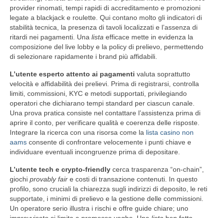
provider rinomati, tempi rapidi di accreditamento e promozioni
legate a blackjack e roulette. Qui contano molto gli indicatori di
stabilità tecnica, la presenza di tavoli localizzati e l’assenza di
ritardi nei pagamenti. Una
lista
efficace mette in evidenza la
composizione del live lobby e la policy di prelievo, permettendo
di selezionare rapidamente i brand più affidabili.
L’utente esperto attento ai pagamenti
valuta soprattutto
velocità e affidabilità dei prelievi. Prima di registrarsi, controlla
limiti, commissioni, KYC e metodi supportati, privilegiando
operatori che dichiarano tempi standard per ciascun canale.
Una prova pratica consiste nel contattare l’assistenza prima di
aprire il conto, per verificare qualità e coerenza delle risposte.
Integrare la ricerca con una risorsa come la
lista casino non
aams
consente di confrontare velocemente i punti chiave e
individuare eventuali incongruenze prima di depositare.
L’utente tech e crypto-friendly
cerca trasparenza “on-chain”,
giochi
provably fair
e costi di transazione contenuti. In questo
profilo, sono cruciali la chiarezza sugli indirizzi di deposito, le reti
supportate, i minimi di prelievo e la gestione delle commissioni.
Un operatore serio illustra i rischi e offre guide chiare; uno