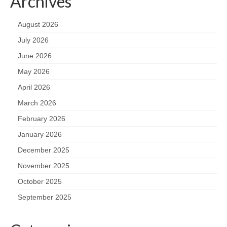
Archives
August 2026
July 2026
June 2026
May 2026
April 2026
March 2026
February 2026
January 2026
December 2025
November 2025
October 2025
September 2025