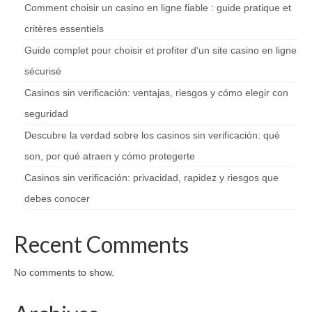
Comment choisir un casino en ligne fiable : guide pratique et
critères essentiels
Guide complet pour choisir et profiter d’un site casino en ligne
sécurisé
Casinos sin verificación: ventajas, riesgos y cómo elegir con
seguridad
Descubre la verdad sobre los casinos sin verificación: qué
son, por qué atraen y cómo protegerte
Casinos sin verificación: privacidad, rapidez y riesgos que
debes conocer
Recent Comments
No comments to show.