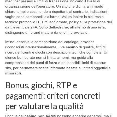
medi per prelievi e limiti di transazione indicano il livello di
organizzazione dell’operatore. Un sito che dichiara in modo
chiaro tempi e costi tende a rispettarli; al contrario, indicazioni
vaghe sono campanelli d’allarme. Valuta inoltre la sicurezza
tecnica: protocollo HTTPS aggiornato, policy sulla protezione dei
dati, eventuale 2FA. Sono dettagli che, all’interno di una
lista
,
distinguono un brand maturo da uno improvvisato.
Infine, osserva la composizione del catalogo: provider
riconosciuti internazionalmente,
live casino
di qualità, filtri di
ricerca efficienti e giochi con descrizioni tecniche complete. Un
elenco ben curato non si limita ai nomi, ma guida alla
comprensione dei punti di forza e dei possibili limiti di ciascun
sito, per permettere scelte informate basate su criteri oggettivi e
misurabili.
Bonus, giochi, RTP e
pagamenti: criteri concreti
per valutare la qualità
I bonus dei
casino non AAMS
possono apparire generosi, ma il