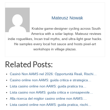
Mateusz Nowak
Kraków game-designer cycling across South
America with a solar laptop. Mateusz reviews
indie roguelikes, Incan trail myths, and ultra-light gear hacks.
He samples every local hot sauce and hosts pixel-art
workshops in village plazas.
Related Posts:
Casinò Non AAMS nel 2026: Opportunità Reali, Rischi…
Casino online non AAMS: guida critica e strategica…
Lista casino online non AAMS: guida pratica tra…
Lista casino non AAMS: guida critica e consapevole…
Alla ricerca del miglior casino online non AAMS:…
Lista casinò online non AAMS: guida pratica, rischi…