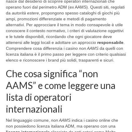
nasce dal desiderio di scoprire operatori internazionali che
operano fuori dal perimetro ADM (ex AAMS). Questi siti, regolati
da
autorità estere
, propongono spesso cataloghi di giochi più
ampi, promozioni differenziate e metodi di pagamento
alternativi. Per approcciare il tema in modo consapevole è utile
conoscere il contesto normativo, i criteri di valutazione oggettivi
e le tutele disponibili, ricordando che ogni giocatore deve
attenersi alle leggi locali e adottare un approccio
responsabile
.
Comprendere cosa differenzia i
casino non AAMS
da quelli con
licenza italiana è il primo passo per leggere con criterio qualsiasi
elenco e riconoscere i brand più solidi, trasparenti e sicuri.
Che cosa significa “non
AAMS” e come leggere una
lista di operatori
internazionali
Nel linguaggio comune,
non AAMS
indica i casino online che
non possiedono licenza italiana ADM, ma operano con una