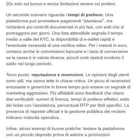
20x solo sul bonus e senza limitazioni severe sui prelievi.
Un secondo scenario riguarda i
tempi di prelievo
. Una
piattaforma può promettere pagamenti “istantanei”, ma
richiedere poi controlli documentali in più fasi, con esiti che si
protraggono per giorni. Una lista attendibile segnala il tempo
medio a valle del KYC, la disponibilità di e-wallet rapidi e
l’eventuale necessità di una verifica video. Per i metodi in euro,
contano anche le commissioni bancarie e i tassi di conversione
se la cassa è in valuta diversa: piccoli costi ripetuti erodono il
saldo nel lungo periodo.
Terzo punto:
reputazione e recensioni
. Le opinioni degli utenti
sono utili, ma vanno lette in chiave critica. Un picco di recensioni
entusiaste e generiche in breve tempo può essere un segnale di
marketing aggressivo. Più affidabili sono feedback che citano
dati verificabili: numeri di licenza, tempi di prelievo effettivi, esito
dei ticket con l’assistenza, percentuali RTP per titoli specifici. La
presenza di risposte ufficiali e la gestione pubblica dei reclami
indicano maturità operativa.
Infine, alcuni esempi di buone pratiche: testare la piattaforma
con un
piccolo deposito
prima di aderire a promozioni