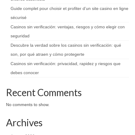
Guide complet pour choisir et profiter d’un site casino en ligne
sécurisé
Casinos sin verificación: ventajas, riesgos y cómo elegir con
seguridad
Descubre la verdad sobre los casinos sin verificación: qué
son, por qué atraen y cómo protegerte
Casinos sin verificación: privacidad, rapidez y riesgos que
debes conocer
Recent Comments
No comments to show.
Archives