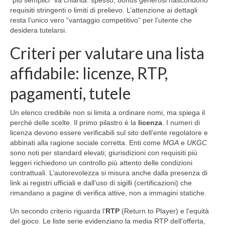
“più semplici” va chiarita: spesso, bonus generosi nascondono
requisiti stringenti o limiti di prelievo. L’attenzione ai dettagli
resta l’unico vero “vantaggio competitivo” per l’utente che
desidera tutelarsi.
Criteri per valutare una lista
affidabile: licenze, RTP,
pagamenti, tutele
Un elenco credibile non si limita a ordinare nomi, ma spiega il
perché delle scelte. Il primo pilastro è la
licenza
. I numeri di
licenza devono essere verificabili sul sito dell’ente regolatore e
abbinati alla ragione sociale corretta. Enti come
MGA
e
UKGC
sono noti per standard elevati; giurisdizioni con requisiti più
leggeri richiedono un controllo più attento delle condizioni
contrattuali. L’autorevolezza si misura anche dalla presenza di
link ai registri ufficiali e dall’uso di sigilli (certificazioni) che
rimandano a pagine di verifica attive, non a immagini statiche.
Un secondo criterio riguarda l’
RTP
(Return to Player) e l’equità
del gioco. Le liste serie evidenziano la media RTP dell’offerta,