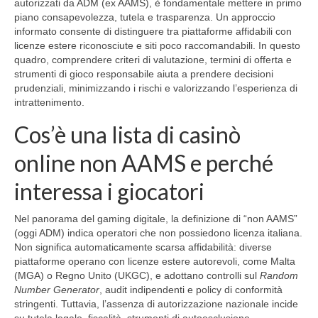
autorizzati da ADM (ex AAMS), è fondamentale mettere in primo
piano consapevolezza, tutela e trasparenza. Un approccio
informato consente di distinguere tra piattaforme affidabili con
licenze estere riconosciute e siti poco raccomandabili. In questo
quadro, comprendere criteri di valutazione, termini di offerta e
strumenti di gioco responsabile aiuta a prendere decisioni
prudenziali, minimizzando i rischi e valorizzando l’esperienza di
intrattenimento.
Cos’è una lista di casinò
online non AAMS e perché
interessa i giocatori
Nel panorama del gaming digitale, la definizione di “non AAMS”
(oggi ADM) indica operatori che non possiedono licenza italiana.
Non significa automaticamente scarsa affidabilità: diverse
piattaforme operano con licenze estere autorevoli, come Malta
(MGA) o Regno Unito (UKGC), e adottano controlli sul
Random
Number Generator
, audit indipendenti e policy di conformità
stringenti. Tuttavia, l’assenza di autorizzazione nazionale incide