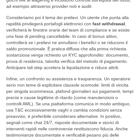
giochi live al wagering e includono controlli sull’
equità
dei flussi,
ad esempio attraverso provider noti e audit.
Consideriamo poi il tema dei prelievi. Un utente che punta alla
rapidità privilegerà portafogli elettronici con
fast withdrawal
,
verificherà le finestre orarie del team di compliance e se esiste
una fase di pending cancellabile. In caso di bonus attivo,
controllerà se i prelievi ne annullano i benefici o se riducono il
saldo promozionale. È pratica diffusa che alla prima richiesta
sostanziosa venga richiesto un KYC approfondito: documento,
prova di residenza, talvolta verifica del metodo di pagamento.
Anticipare tali step accelera la liquidazione e riduce attriti.
Infine, un confronto su assistenza e trasparenza. Un operatore
serio non teme di esplicitare clausole scomode: limiti di vincita
per singola scommessa, plafond giornalieri sui pagamenti, tempi
precisi e cause legittime di ritardo (come manutenzioni o
controlli AML). Se una piattaforma comunica in modo ambiguo,
usa T&C eccessivamente vaghi o cambia condizioni senza
preavviso, è preferibile considerare alternative. In positivo,
segnali come chat 24/7, risposte documentate e storici di
interventi rapidi nelle controversie restituiscono fiducia. Anche
testimonianze documentate e verificabili pesano più delle