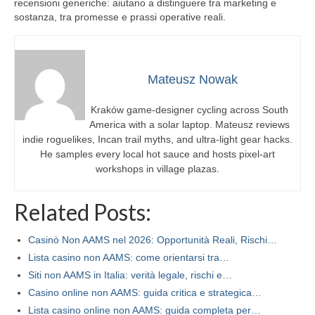
recensioni generiche: aiutano a distinguere tra marketing e
sostanza, tra promesse e prassi operative reali.
Mateusz Nowak
Kraków game-designer cycling across South
America with a solar laptop. Mateusz reviews
indie roguelikes, Incan trail myths, and ultra-light gear hacks.
He samples every local hot sauce and hosts pixel-art
workshops in village plazas.
Related Posts:
Casinò Non AAMS nel 2026: Opportunità Reali, Rischi…
Lista casino non AAMS: come orientarsi tra…
Siti non AAMS in Italia: verità legale, rischi e…
Casino online non AAMS: guida critica e strategica…
Lista casino online non AAMS: guida completa per…