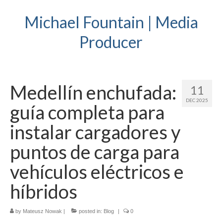
Michael Fountain | Media
Producer
Medellín enchufada:
11
DEC 2025
guía completa para
instalar cargadores y
puntos de carga para
vehículos eléctricos e
híbridos
by
Mateusz Nowak
|
posted in:
Blog
|
0