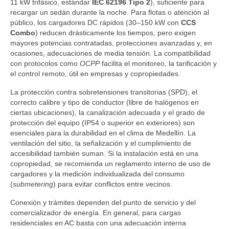
11 kW trifásico, estándar
IEC 62196 Tipo 2
), suficiente para
recargar un sedán durante la noche. Para flotas o atención al
público, los cargadores DC rápidos (30–150 kW con
CCS
Combo
) reducen drásticamente los tiempos, pero exigen
mayores potencias contratadas, protecciones avanzadas y, en
ocasiones, adecuaciones de media tensión. La compatibilidad
con protocolos como
OCPP
facilita el monitoreo, la tarificación y
el control remoto, útil en empresas y copropiedades.
La protección contra sobretensiones transitorias (SPD), el
correcto calibre y tipo de conductor (libre de halógenos en
ciertas ubicaciones), la canalización adecuada y el grado de
protección del equipo (IP54 o superior en exteriores) son
esenciales para la durabilidad en el clima de Medellín. La
ventilación del sitio, la señalización y el cumplimiento de
accesibilidad también suman. Si la instalación está en una
copropiedad, se recomienda un reglamento interno de uso de
cargadores y la medición individualizada del consumo
(
submetering
) para evitar conflictos entre vecinos.
Conexión y trámites dependen del punto de servicio y del
comercializador de energía. En general, para cargas
residenciales en AC basta con una adecuación interna