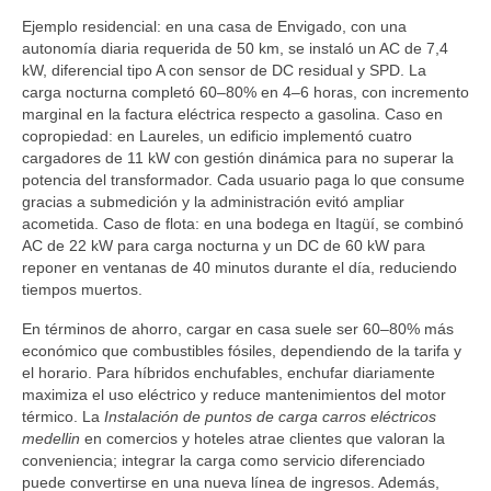
Ejemplo residencial: en una casa de Envigado, con una
autonomía diaria requerida de 50 km, se instaló un AC de 7,4
kW, diferencial tipo A con sensor de DC residual y SPD. La
carga nocturna completó 60–80% en 4–6 horas, con incremento
marginal en la factura eléctrica respecto a gasolina. Caso en
copropiedad: en Laureles, un edificio implementó cuatro
cargadores de 11 kW con gestión dinámica para no superar la
potencia del transformador. Cada usuario paga lo que consume
gracias a submedición y la administración evitó ampliar
acometida. Caso de flota: en una bodega en Itagüí, se combinó
AC de 22 kW para carga nocturna y un DC de 60 kW para
reponer en ventanas de 40 minutos durante el día, reduciendo
tiempos muertos.
En términos de ahorro, cargar en casa suele ser 60–80% más
económico que combustibles fósiles, dependiendo de la tarifa y
el horario. Para híbridos enchufables, enchufar diariamente
maximiza el uso eléctrico y reduce mantenimientos del motor
térmico. La
Instalación de puntos de carga carros eléctricos
medellin
en comercios y hoteles atrae clientes que valoran la
conveniencia; integrar la carga como servicio diferenciado
puede convertirse en una nueva línea de ingresos. Además,