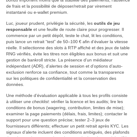
bonus
importent moins que la stabilité des paiements, l’absence
de frais et la possibilité de déposer/retrait par virement
instantané ou e-wallet premium.
Luc, joueur prudent, privilégie la sécurité, les
outils de jeu
responsable
et une feuille de route claire pour progresser. Il
commence par un petit dépôt, teste le chat, lit les conditions,
puis lance un retrait “test” de 50–100 € afin d’évaluer la vitesse
réelle. Il sélectionne des slots à RTP affiché et des jeux de table
RNG vérifiés, évite les titres non éligibles aux bonus et suit une
gestion de bankroll stricte. La présence d’un médiateur
indépendant (ADR), d’alertes de session et d’options d’auto-
exclusion renforce sa confiance, tout comme la transparence
sur les politiques de confidentialité et la conservation des
données.
Une méthode d’évaluation applicable à tous les profils consiste
à utiliser une
checklist
: vérifier la licence et les audits; lire les
conditions de bonus (wagering, contribution, limites de mise);
examiner la page paiements (délais, frais, limites); contacter le
support pour une question précise; tester 2–3 jeux de
fournisseurs différents; effectuer un petit retrait après KYC. Les
signaux d’alerte incluent des conditions ambiguës, des plafonds