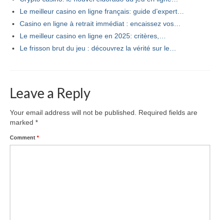
Le meilleur casino en ligne français: guide d’expert…
Casino en ligne à retrait immédiat : encaissez vos…
Le meilleur casino en ligne en 2025: critères,…
Le frisson brut du jeu : découvrez la vérité sur le…
Leave a Reply
Your email address will not be published.
Required fields are
marked
*
Comment
*