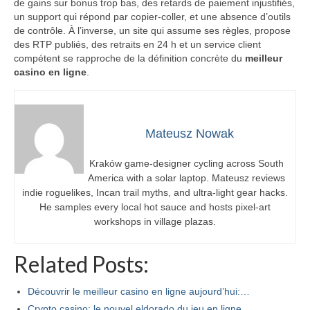
de gains sur bonus trop bas, des retards de paiement injustifiés,
un support qui répond par copier-coller, et une absence d’outils
de contrôle. À l’inverse, un site qui assume ses règles, propose
des RTP publiés, des retraits en 24 h et un service client
compétent se rapproche de la définition concrète du
meilleur
casino en ligne
.
Mateusz Nowak
Kraków game-designer cycling across South
America with a solar laptop. Mateusz reviews
indie roguelikes, Incan trail myths, and ultra-light gear hacks.
He samples every local hot sauce and hosts pixel-art
workshops in village plazas.
Related Posts:
Découvrir le meilleur casino en ligne aujourd’hui:…
Crypto casino: le nouvel eldorado du jeu en ligne…