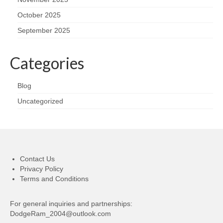
October 2025
September 2025
Categories
Blog
Uncategorized
Contact Us
Privacy Policy
Terms and Conditions
For general inquiries and partnerships:
DodgeRam_2004@outlook.com