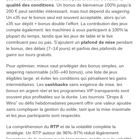
qualité des conditions
. Un bonus de bienvenue 100% jusqu’à
200 € peut sembler intéressant, mais tout dépend du
wagering
.
Un x35 sur le bonus seul est souvent acceptable, alors qu’un
x35 sur dépôt + bonus double l’effort. La contribution des jeux
compte également: les machines à sous participent à 100% la
plupart du temps, tandis que les jeux de table et le live
contribuent peu ou pas. S’ajoutent un
plafond de mise
pendant
le bonus, des délais (7–14 jours) et parfois des
plafonds de
gains
sur tours gratuits.
Pour optimiser, mieux vaut privilégier des bonus simples, un
wagering raisonnable (x30–x40 bonus), une liste de jeux
éligibles large, et éviter les conditions qui pénalisent les gains
intermédiaires. Les
cashbacks
sans exigence de mise, les
bonus en argent réel
et les programmes VIP transparents sont
souvent plus profitables sur la durée. Les tournois “Drops &
Wins” ou défis hebdomadaires peuvent offrir une valeur ajoutée
sans compliquer la gestion du solde, tant que la mise maximale
et les jeux participants sont respectés.
La compréhension du
RTP
et de la
volatilité
complète la
stratégie. Un RTP autour de 96%–97% réduit légèrement