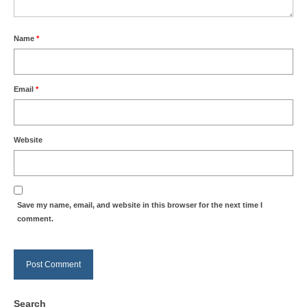
Name
*
Email
*
Website
Save my name, email, and website in this browser for the next time I
comment.
Search