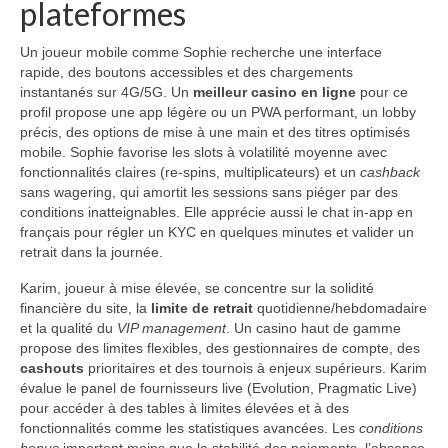
plateformes
Un joueur mobile comme Sophie recherche une interface
rapide, des boutons accessibles et des chargements
instantanés sur 4G/5G. Un
meilleur casino en ligne
pour ce
profil propose une app légère ou un PWA performant, un lobby
précis, des options de mise à une main et des titres optimisés
mobile. Sophie favorise les slots à volatilité moyenne avec
fonctionnalités claires (re-spins, multiplicateurs) et un
cashback
sans wagering, qui amortit les sessions sans piéger par des
conditions inatteignables. Elle apprécie aussi le chat in-app en
français pour régler un KYC en quelques minutes et valider un
retrait dans la journée.
Karim, joueur à mise élevée, se concentre sur la solidité
financière du site, la
limite de retrait
quotidienne/hebdomadaire
et la qualité du
VIP management
. Un casino haut de gamme
propose des limites flexibles, des gestionnaires de compte, des
cashouts
prioritaires et des tournois à enjeux supérieurs. Karim
évalue le panel de fournisseurs live (Evolution, Pragmatic Live)
pour accéder à des tables à limites élevées et à des
fonctionnalités comme les statistiques avancées. Les
conditions