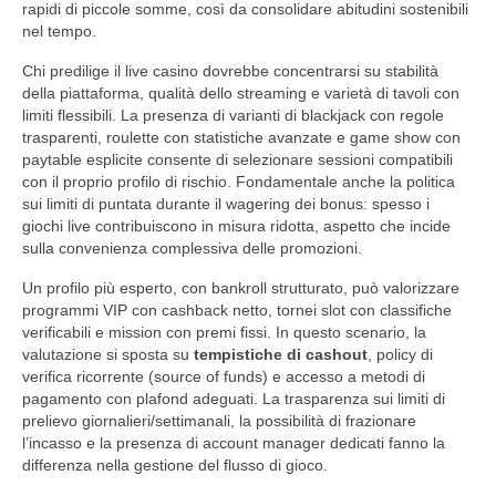
rapidi di piccole somme, così da consolidare abitudini sostenibili
nel tempo.
Chi predilige il live casino dovrebbe concentrarsi su stabilità
della piattaforma, qualità dello streaming e varietà di tavoli con
limiti flessibili. La presenza di varianti di blackjack con regole
trasparenti, roulette con statistiche avanzate e game show con
paytable esplicite consente di selezionare sessioni compatibili
con il proprio profilo di rischio. Fondamentale anche la politica
sui limiti di puntata durante il wagering dei bonus: spesso i
giochi live contribuiscono in misura ridotta, aspetto che incide
sulla convenienza complessiva delle promozioni.
Un profilo più esperto, con bankroll strutturato, può valorizzare
programmi VIP con cashback netto, tornei slot con classifiche
verificabili e mission con premi fissi. In questo scenario, la
valutazione si sposta su
tempistiche di cashout
, policy di
verifica ricorrente (source of funds) e accesso a metodi di
pagamento con plafond adeguati. La trasparenza sui limiti di
prelievo giornalieri/settimanali, la possibilità di frazionare
l’incasso e la presenza di account manager dedicati fanno la
differenza nella gestione del flusso di gioco.