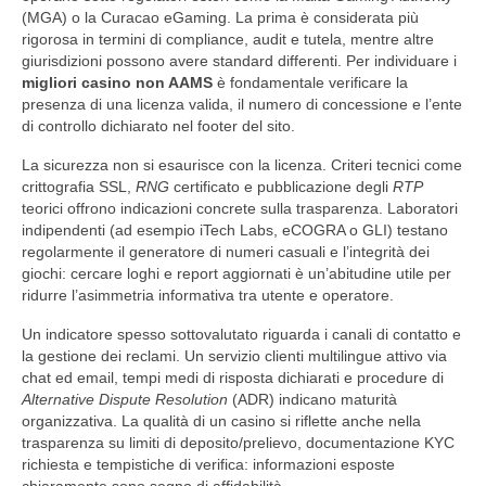
(MGA) o la Curacao eGaming. La prima è considerata più
rigorosa in termini di compliance, audit e tutela, mentre altre
giurisdizioni possono avere standard differenti. Per individuare i
migliori casino non AAMS
è fondamentale verificare la
presenza di una licenza valida, il numero di concessione e l’ente
di controllo dichiarato nel footer del sito.
La sicurezza non si esaurisce con la licenza. Criteri tecnici come
crittografia SSL,
RNG
certificato e pubblicazione degli
RTP
teorici offrono indicazioni concrete sulla trasparenza. Laboratori
indipendenti (ad esempio iTech Labs, eCOGRA o GLI) testano
regolarmente il generatore di numeri casuali e l’integrità dei
giochi: cercare loghi e report aggiornati è un’abitudine utile per
ridurre l’asimmetria informativa tra utente e operatore.
Un indicatore spesso sottovalutato riguarda i canali di contatto e
la gestione dei reclami. Un servizio clienti multilingue attivo via
chat ed email, tempi medi di risposta dichiarati e procedure di
Alternative Dispute Resolution
(ADR) indicano maturità
organizzativa. La qualità di un casino si riflette anche nella
trasparenza su limiti di deposito/prelievo, documentazione KYC
richiesta e tempistiche di verifica: informazioni esposte