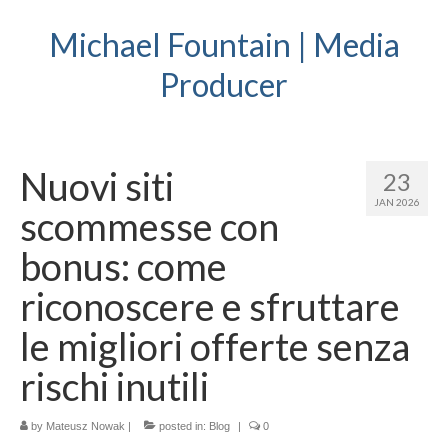
Michael Fountain | Media
Producer
Nuovi siti
23
JAN 2026
scommesse con
bonus: come
riconoscere e sfruttare
le migliori offerte senza
rischi inutili
by
Mateusz Nowak
|
posted in:
Blog
|
0