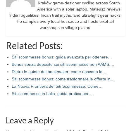
Kraków game-designer cycling across South
America with a solar laptop. Mateusz reviews
indie roguelikes, Incan trail myths, and ultra-light gear hacks.
He samples every local hot sauce and hosts pixel-art
workshops in village plazas.
Related Posts:
Siti scommesse bonus: guida avanzata per ottenere…
Bonus senza deposito sui siti scommesse non AAMS:…
Dietro le quinte del bookmaker: come nascono le…
Siti scommesse bonus: come trasformare le offerte in…
La Nuova Frontiera dei Siti Scommesse: Come…
Siti scommesse in Italia: guida pratica per…
Leave a Reply