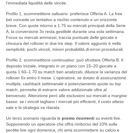
l’immediata liquidità delle vincite.
Profilo 1, scommettitore saltuario: preferisce Offerta A. La free
bet concede un tentativo a rischio contenuto e un orizzonte
breve. Con quote intorno a 1.75 su mercati principali della Serie
A, la conversione 3x resta gestibile durante una sola settimana.
Focus su mercati ammessi, traccia puntuale delle giocate e
chiusura del rollover in due-tre step. Il valore aggiunto è nella
semplicità: pochi vincoli, minori probabilità di errori procedurali.
Profilo 2, scommettitore continuativo: può sfruttare Offerta B. Il
deposito iniziale, integrato in un piano con 15–20 giocate a
quota 1.60–1.70 su match ben analizzati, diluisce la varianza del
rollover 6x entro il mese. L’operatore, se dotato di
assicurazione
multipla
, cashback settimanale e potenziamento quote su top
match, permette di estrarre valore addizionale oltre al
benvenuto. Attenzione però alle esclusioni sui mercati a margine
basso: se i vincoli tagliano i mercati più efficienti, il costo atteso
sale e la strategia va ritarata.
Un terzo scenario riguarda le
promo ricorrenti
su eventi live.
Supponendo un operatore che offra rimborso del 10% sulle
perdite live ogni domenica, chi ama scommettere su calcio e