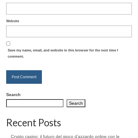
Website
Save my name, email, and website in this browser for the next time I
comment.
Search
Search
Recent Posts
Crypto casino: il futuro del gioco d’azzardo online con le