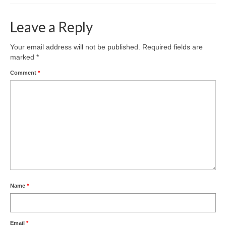
Leave a Reply
Your email address will not be published.
Required fields are
marked
*
Comment
*
Name
*
Email
*