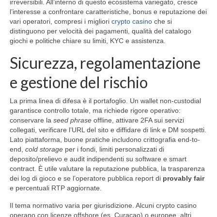
irreversibili. All’interno di questo ecosistema variegato, cresce
l’interesse a confrontare caratteristiche, bonus e reputazione dei
vari operatori, compresi i migliori
crypto casino
che si
distinguono per velocità dei pagamenti, qualità del catalogo
giochi e politiche chiare su limiti, KYC e assistenza.
Sicurezza, regolamentazione
e gestione del rischio
La prima linea di difesa è il portafoglio. Un wallet non-custodial
garantisce controllo totale, ma richiede rigore operativo:
conservare la
seed phrase
offline, attivare 2FA sui servizi
collegati, verificare l’URL del sito e diffidare di link e DM sospetti.
Lato piattaforma, buone pratiche includono crittografia end-to-
end,
cold storage
per i fondi, limiti personalizzati di
deposito/prelievo e audit indipendenti su software e smart
contract. È utile valutare la reputazione pubblica, la trasparenza
dei log di gioco e se l’operatore pubblica report di
provably fair
e percentuali RTP aggiornate.
Il tema normativo varia per giurisdizione. Alcuni crypto casino
operano con licenze offshore (es. Curaçao) o europee, altri