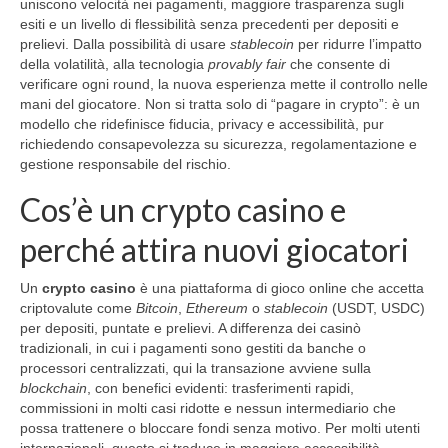
uniscono velocità nei pagamenti, maggiore trasparenza sugli
esiti e un livello di flessibilità senza precedenti per depositi e
prelievi. Dalla possibilità di usare
stablecoin
per ridurre l’impatto
della volatilità, alla tecnologia
provably fair
che consente di
verificare ogni round, la nuova esperienza mette il controllo nelle
mani del giocatore. Non si tratta solo di “pagare in crypto”: è un
modello che ridefinisce fiducia, privacy e accessibilità, pur
richiedendo consapevolezza su sicurezza, regolamentazione e
gestione responsabile del rischio.
Cos’è un crypto casino e
perché attira nuovi giocatori
Un
crypto casino
è una piattaforma di gioco online che accetta
criptovalute come
Bitcoin
,
Ethereum
o
stablecoin
(USDT, USDC)
per depositi, puntate e prelievi. A differenza dei casinò
tradizionali, in cui i pagamenti sono gestiti da banche o
processori centralizzati, qui la transazione avviene sulla
blockchain
, con benefici evidenti: trasferimenti rapidi,
commissioni in molti casi ridotte e nessun intermediario che
possa trattenere o bloccare fondi senza motivo. Per molti utenti