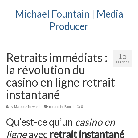
Michael Fountain | Media
Producer
Retraits immédiats :
15
FEB 2026
la révolution du
casino en ligne retrait
instantané
by
Mateusz Nowak
|
posted in:
Blog
|
0
Qu’est-ce qu’un
casino en
ligne
avec
retrait instantané