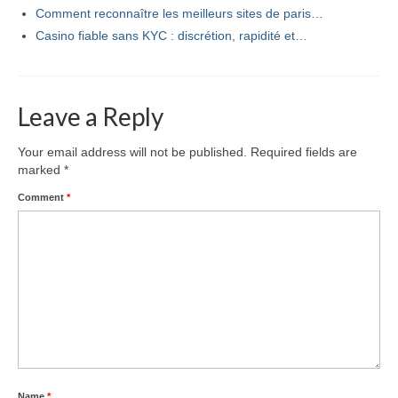
Comment reconnaître les meilleurs sites de paris…
Casino fiable sans KYC : discrétion, rapidité et…
Leave a Reply
Your email address will not be published.
Required fields are
marked
*
Comment
*
Name
*