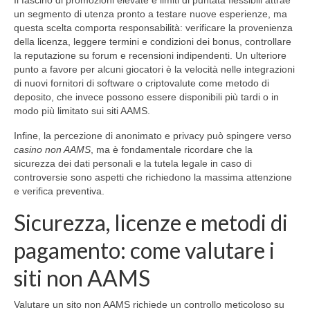
Il fascino di promozioni elevate e limiti di puntata flessibili attrae
un segmento di utenza pronto a testare nuove esperienze, ma
questa scelta comporta responsabilità: verificare la provenienza
della licenza, leggere termini e condizioni dei bonus, controllare
la reputazione su forum e recensioni indipendenti. Un ulteriore
punto a favore per alcuni giocatori è la velocità nelle integrazioni
di nuovi fornitori di software o criptovalute come metodo di
deposito, che invece possono essere disponibili più tardi o in
modo più limitato sui siti AAMS.
Infine, la percezione di anonimato e privacy può spingere verso
casino non AAMS
, ma è fondamentale ricordare che la
sicurezza dei dati personali e la tutela legale in caso di
controversie sono aspetti che richiedono la massima attenzione
e verifica preventiva.
Sicurezza, licenze e metodi di
pagamento: come valutare i
siti non AAMS
Valutare un sito non AAMS richiede un controllo meticoloso su