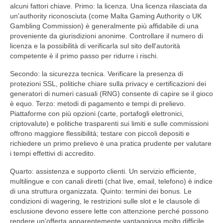
alcuni fattori chiave. Primo: la licenza. Una licenza rilasciata da
un'authority riconosciuta (come Malta Gaming Authority o UK
Gambling Commission) è generalmente più affidabile di una
proveniente da giurisdizioni anonime. Controllare il numero di
licenza e la possibilità di verificarla sul sito dell'autorità
competente è il primo passo per ridurre i rischi.
Secondo: la sicurezza tecnica. Verificare la presenza di
protezioni SSL, politiche chiare sulla privacy e certificazioni dei
generatori di numeri casuali (RNG) consente di capire se il gioco
è equo. Terzo: metodi di pagamento e tempi di prelievo.
Piattaforme con più opzioni (carte, portafogli elettronici,
criptovalute) e politiche trasparenti sui limiti e sulle commissioni
offrono maggiore flessibilità; testare con piccoli depositi e
richiedere un primo prelievo è una pratica prudente per valutare
i tempi effettivi di accredito.
Quarto: assistenza e supporto clienti. Un servizio efficiente,
multilingue e con canali diretti (chat live, email, telefono) è indice
di una struttura organizzata. Quinto: termini dei bonus. Le
condizioni di wagering, le restrizioni sulle slot e le clausole di
esclusione devono essere lette con attenzione perché possono
rendere un'offerta apparentemente vantaggiosa molto difficile