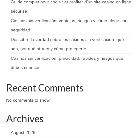
Guide complet pour choisir et profiter d’un site casino en ligne
sécurisé
Casinos sin verificación: ventajas, riesgos y cómo elegir con
seguridad
Descubre la verdad sobre los casinos sin verificación: qué
son, por qué atraen y cómo protegerte
Casinos sin verificación: privacidad, rapidez y riesgos que
debes conocer
Recent Comments
No comments to show.
Archives
August 2026