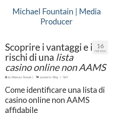
Michael Fountain | Media
Producer
Scoprire i vantaggi e i
16
FEB 2026
rischi di una
lista
casino online non AAMS
by
Mateusz Nowak
|
posted in:
Blog
|
0
Come identificare una lista di
casino online non AAMS
affidabile