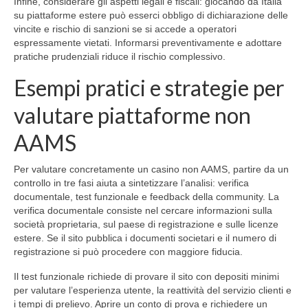
Infine, considerare gli aspetti legali e fiscali: giocando da Italia
su piattaforme estere può esserci obbligo di dichiarazione delle
vincite e rischio di sanzioni se si accede a operatori
espressamente vietati. Informarsi preventivamente e adottare
pratiche prudenziali riduce il rischio complessivo.
Esempi pratici e strategie per
valutare piattaforme non
AAMS
Per valutare concretamente un casino non AAMS, partire da un
controllo in tre fasi aiuta a sintetizzare l’analisi: verifica
documentale, test funzionale e feedback della community. La
verifica documentale consiste nel cercare informazioni sulla
società proprietaria, sul paese di registrazione e sulle licenze
estere. Se il sito pubblica i documenti societari e il numero di
registrazione si può procedere con maggiore fiducia.
Il test funzionale richiede di provare il sito con depositi minimi
per valutare l’esperienza utente, la reattività del servizio clienti e
i tempi di prelievo. Aprire un conto di prova e richiedere un