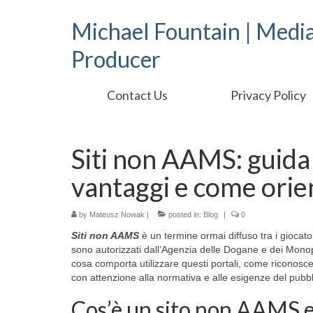
Michael Fountain | Medi
Producer
Contact Us
Privacy Policy
Siti non AAMS: guida 
vantaggi e come orie
by
Mateusz Nowak
|
posted in:
Blog
|
0
Siti non AAMS
è un termine ormai diffuso tra i giocator
sono autorizzati dall’Agenzia delle Dogane e dei Mono
cosa comporta utilizzare questi portali, come riconoscerli
con attenzione alla normativa e alle esigenze del pubbli
Cos’è un sito non AAMS e 