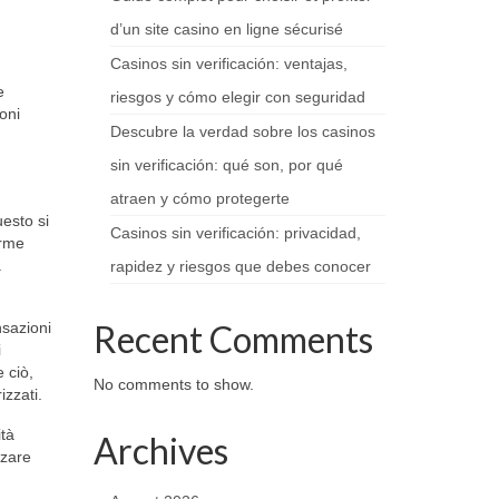
d’un site casino en ligne sécurisé
Casinos sin verificación: ventajas,
e
riesgos y cómo elegir con seguridad
oni
Descubre la verdad sobre los casinos
sin verificación: qué son, por qué
atraen y cómo protegerte
esto si
Casinos sin verificación: privacidad,
orme
a
rapidez y riesgos que debes conocer
Recent Comments
nsazioni
i
 ciò,
No comments to show.
izzati.
ità
Archives
zzare