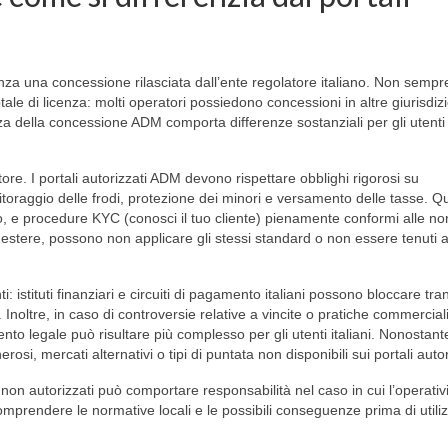
za una concessione rilasciata dall’ente regolatore italiano. Non sempr
tale di licenza: molti operatori possiedono concessioni in altre giurisdizi
a della concessione ADM comporta differenze sostanziali per gli utenti
ore. I portali autorizzati ADM devono rispettare obblighi rigorosi su
oraggio delle frodi, protezione dei minori e versamento delle tasse. Qu
ito, e procedure KYC (conosci il tuo cliente) pienamente conformi alle n
nze estere, possono non applicare gli stessi standard o non essere tenuti 
i: istituti finanziari e circuiti di pagamento italiani possono bloccare tra
i. Inoltre, in caso di controversie relative a vincite o pratiche commercial
to legale può risultare più complesso per gli utenti italiani. Nonostante
rosi, mercati alternativi o tipi di puntata non disponibili sui portali autor
ti non autorizzati può comportare responsabilità nel caso in cui l’operativ
comprendere le normative locali e le possibili conseguenze prima di utili