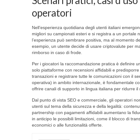
Scenari pratici, casi d’uso
operatori
Nell’esperienza quotidiana degli utenti italiani emerg
migliori su campionati esteri e si registra a un portale
l’esperienza può sembrare positiva, ma al momento del p
esempio, un utente decide di usare criptovalute per mag
rimborso in caso di frode.
Per i giocatori la raccomandazione pratica è definire una 
solo piattaforme con recensioni affidabili e predisporr
transazioni e registrare tutte le comunicazioni con il se
operativa) in ambito internazionale, è fondamentale c
offrire canali di supporto in lingua italiana per ridurre il
Dal punto di vista SEO e commerciale, gli operatori no
utenti sul tema della sicurezza e della legalità: contenu
partnership con pagamenti affidabili aumentano la fiduci
in anticipo le possibili limitazioni, come il blocco di tran
economici o alle funzionalità offerte.