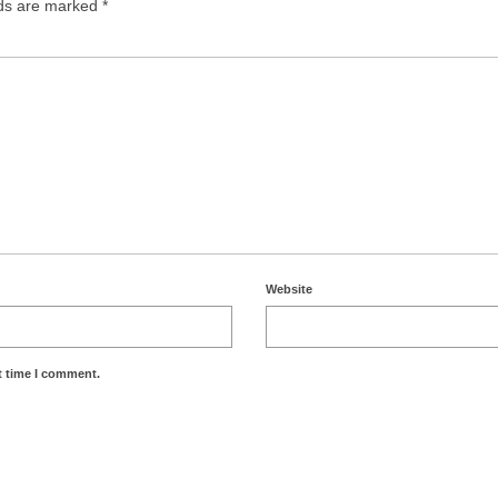
lds are marked
*
Website
t time I comment.