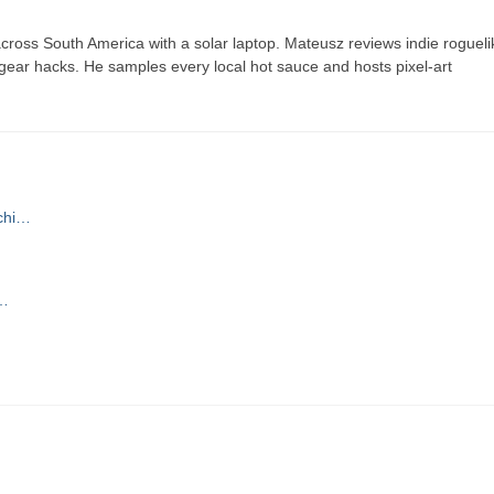
ross South America with a solar laptop. Mateusz reviews indie rogueli
t gear hacks. He samples every local hot sauce and hosts pixel-art
schi…
r…