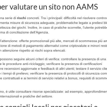
i per valutare un sito non AAMS
una serie di
rischi
concreti. Tra i principali: difficoltà nel risolvere contro
ementa misure di sicurezza adeguate, problematiche legate a prelievi bl
tezza dei giochi. Inoltre, in caso di pratiche scorrette, l’utente potreb
ema di conciliazione dell’Agenzia.
 l’attenzione: offerte promozionali più alte, mercati di scommessa più a
azione di metodi di pagamento alternativi come criptovalute e minori restr
n attenzione rispetto ai rischi sopra elencati.
ssono seguire alcuni criteri di verifica: controllare la presenza di una
 le procedure anti-riciclaggio; verificare la presenza di certificazioni
e recensioni aggiornate e feedback di altri utenti; testare il servizio cli
 tempi di prelievo; verificare la presenza di protocolli di sicurezza co
 contrattuali e ai termini di servizio relativi a bonus, requisiti di scom
no, è utile consultare risorse specializzate: ad esempio, approfondimen
ernazionali e pratiche del settore.