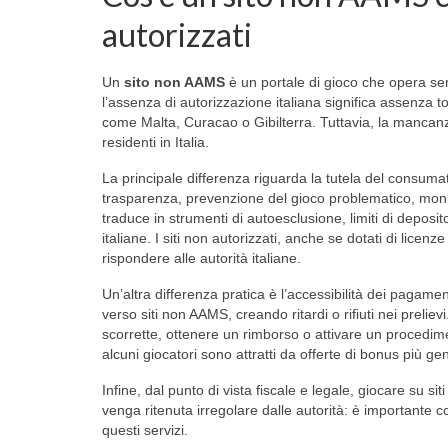
autorizzati
Un
sito non AAMS
è un portale di gioco che opera sen
l’assenza di autorizzazione italiana significa assenza to
come Malta, Curacao o Gibilterra. Tuttavia, la mancanz
residenti in Italia.
La principale differenza riguarda la tutela del consumat
trasparenza, prevenzione del gioco problematico, monit
traduce in strumenti di autoesclusione, limiti di depos
italiane. I siti non autorizzati, anche se dotati di lice
rispondere alle autorità italiane.
Un’altra differenza pratica è l’accessibilità dei pagament
verso siti non AAMS, creando ritardi o rifiuti nei preliev
scorrette, ottenere un rimborso o attivare un procedimen
alcuni giocatori sono attratti da offerte di bonus più gene
Infine, dal punto di vista fiscale e legale, giocare su si
venga ritenuta irregolare dalle autorità: è importante 
questi servizi.