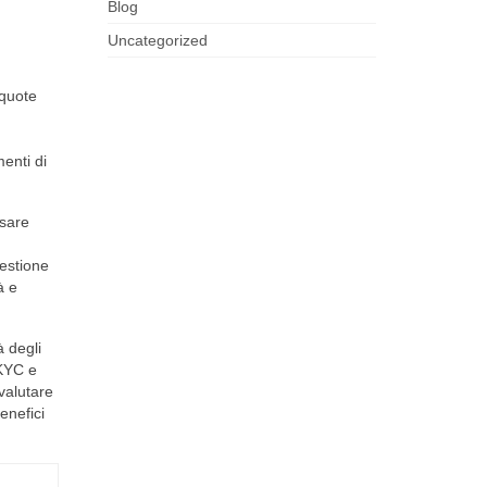
Blog
Uncategorized
 quote
enti di
usare
gestione
à e
 degli
 KYC e
valutare
benefici