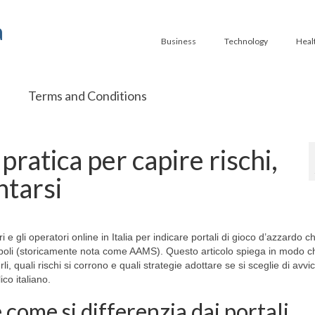
a
Business
Technology
Heal
Terms and Conditions
pratica per capire rischi,
ntarsi
i e gli operatori online in Italia per indicare portali di gioco d’azzardo 
poli (storicamente nota come AAMS). Questo articolo spiega in modo c
, quali rischi si corrono e quali strategie adottare se si sceglie di avvic
co italiano.
come si differenzia dai portali