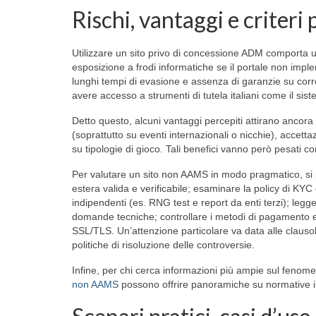
Rischi, vantaggi e criter
Utilizzare un sito privo di concessione ADM comporta 
esposizione a frodi informatiche se il portale non impl
lunghi tempi di evasione e assenza di garanzie su corret
avere accesso a strumenti di tutela italiani come il sist
Detto questo, alcuni vantaggi percepiti attirano ancora
(soprattutto su eventi internazionali o nicchie), accett
su tipologie di gioco. Tali benefici vanno però pesati co
Per valutare un sito non AAMS in modo pragmatico, si po
estera valida e verificabile; esaminare la policy di KYC e
indipendenti (es. RNG test e report da enti terzi); legger
domande tecniche; controllare i metodi di pagamento e i
SSL/TLS. Un’attenzione particolare va data alle clausole
politiche di risoluzione delle controversie.
Infine, per chi cerca informazioni più ampie sul fenome
non AAMS
possono offrire panoramiche su normative int