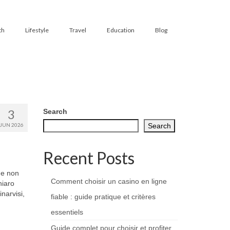
th
Lifestyle
Travel
Education
Blog
3
Search
JUN 2026
Search
Recent Posts
che non
Comment choisir un casino en ligne
hiaro
inarvisi,
fiable : guide pratique et critères
essentiels
Guide complet pour choisir et profiter