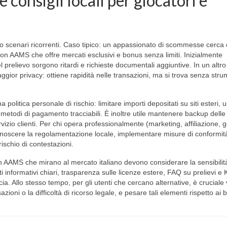
 e consigli locali per giocatori e
ono scenari ricorrenti. Caso tipico: un appassionato di scommesse cerca
 non AAMS che offre mercati esclusivi e bonus senza limiti. Inizialmente
relievo sorgono ritardi e richieste documentali aggiuntive. In un altro
gior privacy: ottiene rapidità nelle transazioni, ma si trova senza strum
politica personale di rischio: limitare importi depositati su siti esteri, 
e metodi di pagamento tracciabili. È inoltre utile mantenere backup delle
rvizio clienti. Per chi opera professionalmente (marketing, affiliazione, 
onoscere la regolamentazione locale, implementare misure di conformit
 rischio di contestazioni.
n AAMS che mirano al mercato italiano devono considerare la sensibilità
ti informativi chiari, trasparenza sulle licenze estere, FAQ su prelievi e
a. Allo stesso tempo, per gli utenti che cercano alternative, è cruciale 
sazioni o la difficoltà di ricorso legale, e pesare tali elementi rispetto ai 