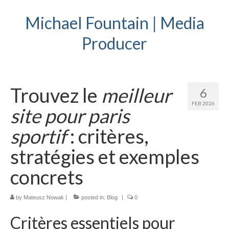
Michael Fountain | Media
Producer
Trouvez le
meilleur
6
FEB 2026
site pour paris
sportif
: critères,
stratégies et exemples
concrets
by
Mateusz Nowak
|
posted in:
Blog
|
0
Critères essentiels pour