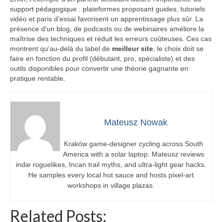
support pédagogique : plateformes proposant guides, tutoriels
vidéo et paris d’essai favorisent un apprentissage plus sûr. La
présence d’un blog, de podcasts ou de webinaires améliore la
maîtrise des techniques et réduit les erreurs coûteuses. Ces cas
montrent qu’au-delà du label de
meilleur site
, le choix doit se
faire en fonction du profil (débutant, pro, spécialiste) et des
outils disponibles pour convertir une théorie gagnante en
pratique rentable.
Mateusz Nowak
Kraków game-designer cycling across South
America with a solar laptop. Mateusz reviews
indie roguelikes, Incan trail myths, and ultra-light gear hacks.
He samples every local hot sauce and hosts pixel-art
workshops in village plazas.
Related Posts: