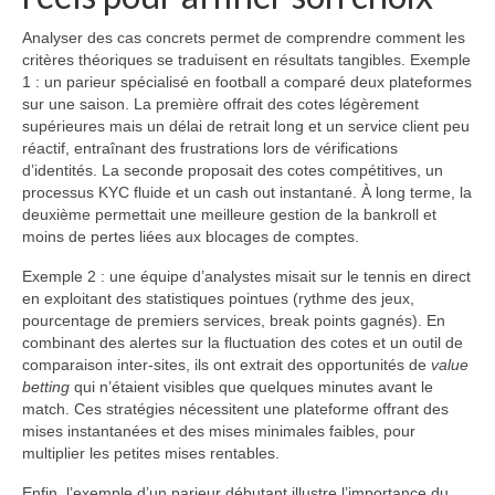
Analyser des cas concrets permet de comprendre comment les
critères théoriques se traduisent en résultats tangibles. Exemple
1 : un parieur spécialisé en football a comparé deux plateformes
sur une saison. La première offrait des cotes légèrement
supérieures mais un délai de retrait long et un service client peu
réactif, entraînant des frustrations lors de vérifications
d’identités. La seconde proposait des cotes compétitives, un
processus KYC fluide et un cash out instantané. À long terme, la
deuxième permettait une meilleure gestion de la bankroll et
moins de pertes liées aux blocages de comptes.
Exemple 2 : une équipe d’analystes misait sur le tennis en direct
en exploitant des statistiques pointues (rythme des jeux,
pourcentage de premiers services, break points gagnés). En
combinant des alertes sur la fluctuation des cotes et un outil de
comparaison inter-sites, ils ont extrait des opportunités de
value
betting
qui n’étaient visibles que quelques minutes avant le
match. Ces stratégies nécessitent une plateforme offrant des
mises instantanées et des mises minimales faibles, pour
multiplier les petites mises rentables.
Enfin, l’exemple d’un parieur débutant illustre l’importance du