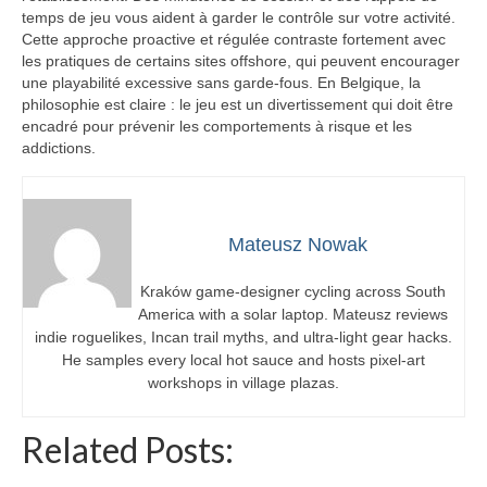
temps de jeu vous aident à garder le contrôle sur votre activité.
Cette approche proactive et régulée contraste fortement avec
les pratiques de certains sites offshore, qui peuvent encourager
une playabilité excessive sans garde-fous. En Belgique, la
philosophie est claire : le jeu est un divertissement qui doit être
encadré pour prévenir les comportements à risque et les
addictions.
Mateusz Nowak
Kraków game-designer cycling across South
America with a solar laptop. Mateusz reviews
indie roguelikes, Incan trail myths, and ultra-light gear hacks.
He samples every local hot sauce and hosts pixel-art
workshops in village plazas.
Related Posts: