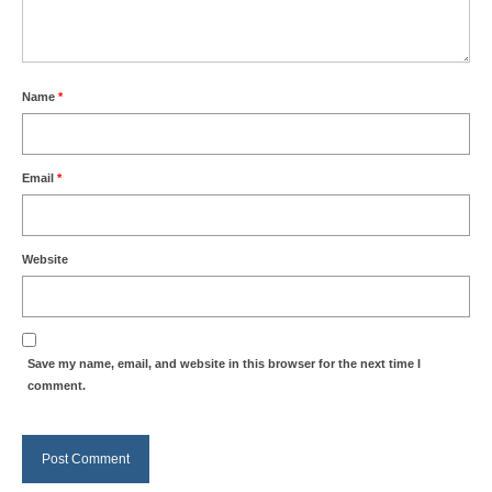
Name
*
Email
*
Website
Save my name, email, and website in this browser for the next time I
comment.