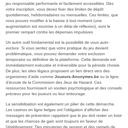
jeu responsable performants et facilement accessibles. Dès
votre inscription, vous devez fixer des limites de dépôt
quotidiennes, hebdomadaires ou mensuelles. Ces limites, que
vous pouvez modifier à la baisse à tout moment (une
augmentation est soumise à un délai de réflexion), sont le
premier rempart contre les dépenses impulsives.
Un autre outil fondamental est la possibilité de
vous auto-
exclure
. Si vous sentez que votre pratique du jeu devient
problématique, vous pouvez demander votre exclusion
temporaire ou définitive de la plateforme. Cette demande est
immédiatement exécutée et irréversible pour la période choisie.
De plus, les sites légaux proposent un lien direct vers des
organismes d’aide comme
Joueurs-Anonymes.be
ou la ligne
d’écoute de la Commission des Jeux de Hasard. Ces
ressources fournissent un soutien psychologique et des conseils
précieux pour les joueurs ou leur entourage.
La sensibilisation est également un pilier de cette démarche.
Les casinos en ligne belges ont l’obligation d’afficher des
messages de prévention rappelant que le jeu doit rester un loisir
et que les chances de gain sont toujours en faveur de
l’établissement. Des minuteries de session et des rappels de