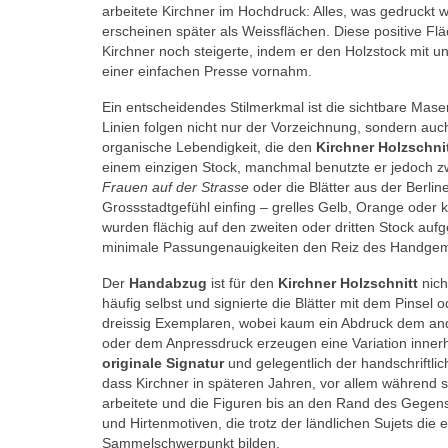
arbeitete Kirchner im Hochdruck: Alles, was gedruckt w
erscheinen später als Weissflächen. Diese positive F
Kirchner noch steigerte, indem er den Holzstock mit 
einer einfachen Presse vornahm.
Ein entscheidendes Stilmerkmal ist die sichtbare Mase
Linien folgen nicht nur der Vorzeichnung, sondern auc
organische Lebendigkeit, die den
Kirchner Holzschni
einem einzigen Stock, manchmal benutzte er jedoch zwe
Frauen auf der Strasse
oder die Blätter aus der Berline
Grossstadtgefühl einfing – grelles Gelb, Orange oder k
wurden flächig auf den zweiten oder dritten Stock au
minimale Passungenauigkeiten den Reiz des Handge
Der
Handabzug
ist für den
Kirchner Holzschnitt
nich
häufig selbst und signierte die Blätter mit dem Pinsel o
dreissig Exemplaren, wobei kaum ein Abdruck dem andere
oder dem Anpressdruck erzeugen eine Variation innerh
originale Signatur
und gelegentlich der handschriftl
dass Kirchner in späteren Jahren, vor allem während se
arbeitete und die Figuren bis an den Rand des Gegen
und Hirtenmotiven, die trotz der ländlichen Sujets die
Sammelschwerpunkt bilden.