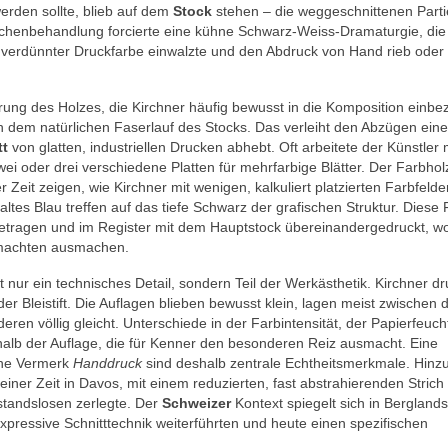
erden sollte, blieb auf dem
Stock
stehen – die weggeschnittenen Part
lächenbehandlung forcierte eine kühne Schwarz-Weiss-Dramaturgie, die
unverdünnter Druckfarbe einwalzte und den Abdruck von Hand rieb oder 
rung des Holzes, die Kirchner häufig bewusst in die Komposition einbe
h dem natürlichen Faserlauf des Stocks. Das verleiht den Abzügen eine
tt
von glatten, industriellen Drucken abhebt. Oft arbeitete der Künstler 
i oder drei verschiedene Platten für mehrfarbige Blätter. Der Farbholz
r Zeit zeigen, wie Kirchner mit wenigen, kalkuliert platzierten Farbfeld
altes Blau treffen auf das tiefe Schwarz der grafischen Struktur. Diese
fgetragen und im Register mit dem Hauptstock übereinandergedruckt, w
machten ausmachen.
t nur ein technisches Detail, sondern Teil der Werkästhetik. Kirchner dr
der Bleistift. Die Auflagen blieben bewusst klein, lagen meist zwischen 
n völlig gleicht. Unterschiede in der Farbintensität, der Papierfeucht
alb der Auflage, die für Kenner den besonderen Reiz ausmacht. Eine
iche Vermerk
Handdruck
sind deshalb zentrale Echtheitsmerkmale. Hinz
iner Zeit in Davos, mit einem reduzierten, fast abstrahierenden Strich
standslosen zerlegte. Der
Schweizer
Kontext spiegelt sich in Bergland
 expressive Schnitttechnik weiterführten und heute einen spezifischen