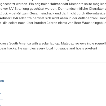
geschätzt werden. Ein originaler
Holzschnitt
Kirchners sollte möglichs
nd vor UV-Strahlung geschützt werden. Der handschriftliche Charakter 
druck
– gehört zum Gesamteindruck und darf nicht durch übermässige
irchner Holzschnitts
bemisst sich nicht allein in der Auflagenzahl, son
e, die selbst nach über hundert Jahren nichts von ihrer Wucht eingebüs
ross South America with a solar laptop. Mateusz reviews indie rogueli
t gear hacks. He samples every local hot sauce and hosts pixel-art
kies…
…
,…
…