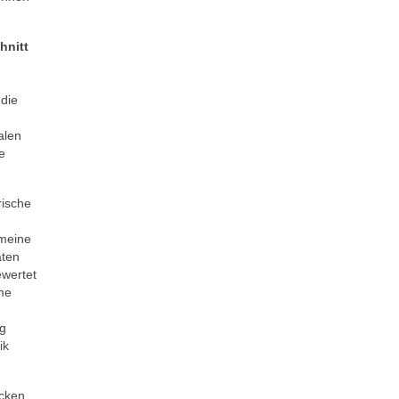
hnitt
die
alen
e
rische
emeine
äten
ewertet
me
ng
ik
ücken