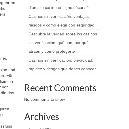
egehrten
d’un site casino en ligne sécurisé
ikel
ers
Casinos sin verificación: ventajas,
riesgos y cómo elegir con seguridad
Descubre la verdad sobre los casinos
sin verificación: qué son, por qué
atraen y cómo protegerte
ner,
Casinos sin verificación: privacidad,
rapidez y riesgos que debes conocer
ision und
en. Für
ium, in
Recent Comments
r von
 die das
No comments to show.
guren
Archives
iss
issfuss