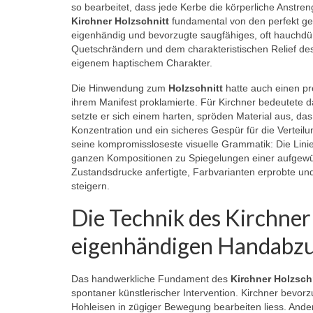
so bearbeitet, dass jede Kerbe die körperliche Anstre
Kirchner Holzschnitt
fundamental von den perfekt gef
eigenhändig und bevorzugte saugfähiges, oft hauchd
Quetschrändern und dem charakteristischen Relief des
eigenem haptischem Charakter.
Die Hinwendung zum
Holzschnitt
hatte auch einen pr
ihrem Manifest proklamierte. Für Kirchner bedeutete
setzte er sich einem harten, spröden Material aus, das 
Konzentration und ein sicheres Gespür für die Verteil
seine kompromissloseste visuelle Grammatik: Die Linien
ganzen Kompositionen zu Spiegelungen einer aufgewühl
Zustandsdrucke anfertigte, Farbvarianten erprobte un
steigern.
Die Technik des Kirchner
eigenhändigen Handabz
Das handwerkliche Fundament des
Kirchner Holzsch
spontaner künstlerischer Intervention. Kirchner bevo
Hohleisen in zügiger Bewegung bearbeiten liess. Anders 