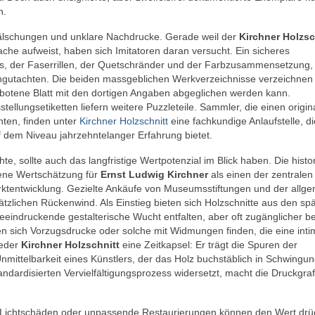
n.
 Fälschungen und unklare Nachdrucke. Gerade weil der
Kirchner Holzsc
ache aufweist, haben sich Imitatoren daran versucht. Ein sicheres
ers, der Faserrillen, der Quetschränder und der Farbzusammensetzung,
ngutachten. Die beiden massgeblichen Werkverzeichnisse verzeichnen 
otene Blatt mit den dortigen Angaben abgeglichen werden kann.
lungsetiketten liefern weitere Puzzleteile. Sammler, die einen origin
ten, finden unter
Kirchner Holzschnitt
eine fachkundige Anlaufstelle, di
f dem Niveau jahrzehntelanger Erfahrung bietet.
, sollte auch das langfristige Wertpotenzial im Blick haben. Die histo
ene Wertschätzung für
Ernst Ludwig Kirchner
als einen der zentralen
rktentwicklung. Gezielte Ankäufe von Museumsstiftungen und der allg
lichen Rückenwind. Als Einstieg bieten sich Holzschnitte aus den sp
eindruckende gestalterische Wucht entfalten, aber oft zugänglicher b
en sich Vorzugsdrucke oder solche mit Widmungen finden, die eine inti
jeder
Kirchner Holzschnitt
eine Zeitkapsel: Er trägt die Spuren der
Unmittelbarkeit eines Künstlers, der das Holz buchstäblich in Schwingu
andardisierten Vervielfältigungsprozess widersetzt, macht die Druckgraf
n, Lichtschäden oder unpassende Restaurierungen können den Wert dr