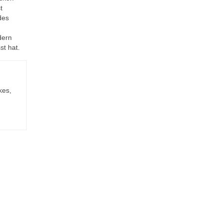
t
des
dern
st hat.
kes,