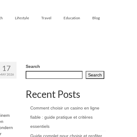
th
Lifestyle
Travel
Education
Blog
17
Search
MAY 2026
Search
Recent Posts
Comment choisir un casino en ligne
einem
fiable : guide pratique et critères
en
essentiels
sondern
r
Guide complet pour choisir et profiter