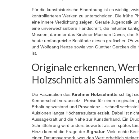
Für die kunsthistorische Einordnung ist es wichtig, z
kontrollierteren Werken zu unterscheiden. Die frühe P
eine innere Verdichtung zeigen. Gerade Jugendstil- u
eine unverwechselbare Handschrift, die mitunter kantige
Museen, darunter das Kirchner Museum Davos, das S
heute umfangreiche Bestände dieses grafischen Œuvre
und Wolfgang Henze sowie von Günther Gercken die Ho
ist.
Originale erkennen, Wert
Holzschnitt als Sammler
Die Faszination des
Kirchner Holzschnitts
schlägt si
Kennerschaft voraussetzt. Preise für einen originalen
Erhaltungszustand und Provenienz – schnell sechsstelli
Auktionen längst Höchstresultate erzielt. Dabei ist ni
Aussagekraft und die Nähe zur Künstlerhand. Ein Dru
Schnittführung wird anders bewertet als ein spätes Einze
Hinzu kommt die Frage der
Signatur
: Viele echte Kir
einen Datumsvermerk, was den Wert erheblich steigert