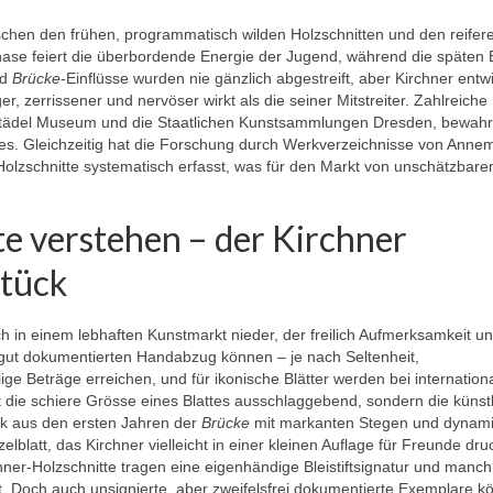
wischen den frühen, programmatisch wilden Holzschnitten und den reifer
hase feiert die überbordende Energie der Jugend, während die späten B
nd
Brücke
-Einflüsse wurden nie gänzlich abgestreift, aber Kirchner entw
r, zerrissener und nervöser wirkt als die seiner Mitstreiter. Zahlreiche
tädel Museum und die Staatlichen Kunstsammlungen Dresden, bewah
s. Gleichzeitig hat die Forschung durch Werkverzeichnisse von Anne
lzschnitte systematisch erfasst, was für den Markt von unschätzbar
e verstehen – der Kirchner
stück
ch in einem lebhaften Kunstmarkt nieder, der freilich Aufmerksamkeit u
, gut dokumentierten Handabzug können – je nach Seltenheit,
ge Beträge erreichen, und für ikonische Blätter werden bei internation
cht die schiere Grösse eines Blattes ausschlaggebend, sondern die künst
ck aus den ersten Jahren der
Brücke
mit markanten Stegen und dynam
lblatt, das Kirchner vielleicht in einer kleinen Auflage für Freunde dru
chner-Holzschnitte tragen eine eigenhändige Bleistiftsignatur und manc
. Doch auch unsignierte, aber zweifelsfrei dokumentierte Exemplare k