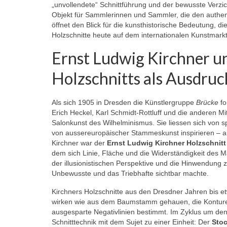
„unvollendete“ Schnittführung und der bewusste Verzi
Objekt für Sammlerinnen und Sammler, die den authe
öffnet den Blick für die kunsthistorische Bedeutung, 
Holzschnitte heute auf dem internationalen Kunstmar
Ernst Ludwig Kirchner u
Holzschnitts als Ausdru
Als sich 1905 in Dresden die Künstlergruppe
Brücke
fo
Erich Heckel, Karl Schmidt-Rottluff und die anderen M
Salonkunst des Wilhelminismus. Sie liessen sich von sp
von aussereuropäischer Stammeskunst inspirieren – al
Kirchner war der
Ernst Ludwig Kirchner Holzschnitt
dem sich Linie, Fläche und die Widerständigkeit des Ma
der illusionistischen Perspektive und die Hinwendung 
Unbewusste und das Triebhafte sichtbar machte.
Kirchners Holzschnitte aus den Dresdner Jahren bis et
wirken wie aus dem Baumstamm gehauen, die Konturen
ausgesparte Negativlinien bestimmt. Im Zyklus um de
Schnitttechnik mit dem Sujet zu einer Einheit: Der
Sto