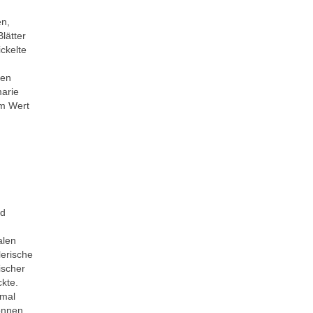
en,
lätter
ickelte
ren
marie
em Wert
nd
alen
lerische
ischer
ckte.
hmal
önnen