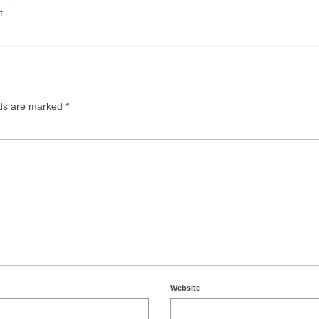
it…
lds are marked
*
Website