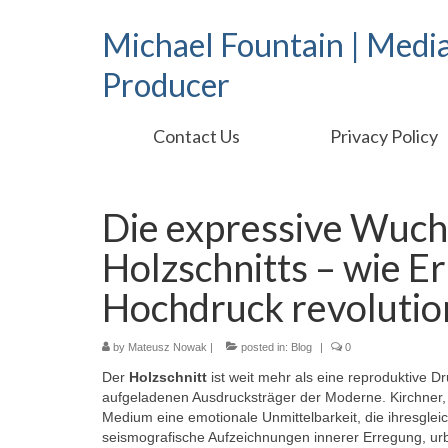
Michael Fountain | Medi
Producer
Contact Us
Privacy Policy
Die expressive Wuch
Holzschnitts – wie E
Hochdruck revolutio
by
Mateusz Nowak
|
posted in:
Blog
|
0
Der
Holzschnitt
ist weit mehr als eine reproduktive 
aufgeladenen Ausdrucksträger der Moderne. Kirchner,
Medium eine emotionale Unmittelbarkeit, die ihresgleich
seismografische Aufzeichnungen innerer Erregung, ur