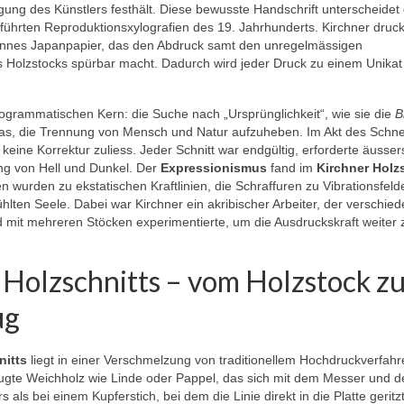
ngung des Künstlers festhält. Diese bewusste Handschrift unterscheidet
ührten Reproduktionsxylografien des 19. Jahrhunderts. Kirchner druck
ünnes Japanpapier, das den Abdruck samt den unregelmässigen
 Holzstocks spürbar macht. Dadurch wird jeder Druck zu einem Unikat
ogrammatischen Kern: die Suche nach „Ursprünglichkeit“, wie sie die
B
 das, die Trennung von Mensch und Natur aufzuheben. Im Akt des Schn
keine Korrektur zuliess. Jeder Schnitt war endgültig, erforderte äusser
ung von Hell und Dunkel. Der
Expressionismus
fand im
Kirchner Holz
 wurden zu ekstatischen Kraftlinien, die Schraffuren zu Vibrationsfelde
ten Seele. Dabei war Kirchner ein akribischer Arbeiter, der verschie
d mit mehreren Stöcken experimentierte, um die Ausdruckskraft weiter 
 Holzschnitts – vom Holzstock z
ug
nitts
liegt in einer Verschmelzung von traditionellem Hochdruckverfah
rzugte Weichholz wie Linde oder Pappel, das sich mit dem Messer und 
als bei einem Kupferstich, bei dem die Linie direkt in die Platte geritzt