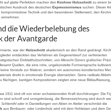
cht auf glatte Perfektion machen den
Kirchner Holzschnitt
zu einem b
ntischen Ausdruck des deutschen
Expressionismus
suchen. Dieser Art
die kompromisslose Technik und den besonderen Stellenwert, den Kirchn
kt einnehmen.
nd die Wiederbelebung des
ck der Avantgarde
rmierte, war der
Holzschnitt
akademisch an den Rand gedrängt. Kirch
itglieder entdeckten das Verfahren als Gegenentwurf zur verfeinerten
ätgotischen Einblattholzschnitten, von Albrecht Dürers grafischer Präz
lesamt Quellen, die eine rohe, ungekünstelte Formensprache kultiviert
keine Vorstufe zur Malerei, sondern ein autonomes künstlerisches Med
terials direkt in emotionale Energie übersetzten. Seine radikale Abkeh
zu flächigen, kantigen Kompositionen zeigten eine neue Bildauffassung,
wa 1911 sind oft von einer archaisierenden Kraft durchdrungen. Die Fi
 sind schroff und unregelmässig, die Binnenzeichnung wird durch we
n
Schlemihl
oder in Darstellungen von Akten im Atelier verschmilzt die
ck
aus Birnbaum- oder Lindenholz wird mit dem Hohleisen und dem Ge