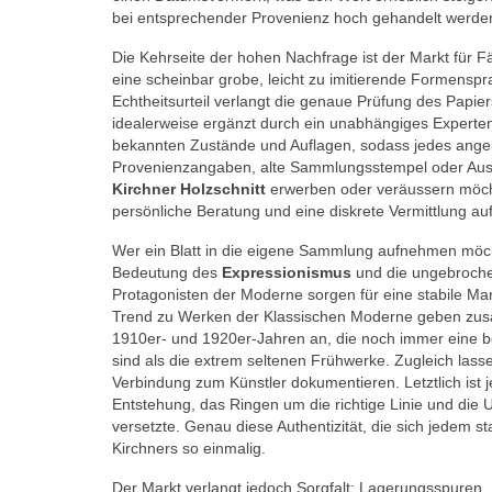
bei entsprechender Provenienz hoch gehandelt werde
Die Kehrseite der hohen Nachfrage ist der Markt für
eine scheinbar grobe, leicht zu imitierende Formenspr
Echtheitsurteil verlangt die genaue Prüfung des Papi
idealerweise ergänzt durch ein unabhängiges Experte
bekannten Zustände und Auflagen, sodass jedes angeb
Provenienzangaben, alte Sammlungsstempel oder Ausstel
Kirchner Holzschnitt
erwerben oder veräussern möch
persönliche Beratung und eine diskrete Vermittlung au
Wer ein Blatt in die eigene Sammlung aufnehmen möchte
Bedeutung des
Expressionismus
und die ungebroch
Protagonisten der Moderne sorgen für eine stabile Ma
Trend zu Werken der Klassischen Moderne geben zusätz
1910er- und 1920er-Jahren an, die noch immer eine be
sind als die extrem seltenen Frühwerke. Zugleich lass
Verbindung zum Künstler dokumentieren. Letztlich ist 
Entstehung, das Ringen um die richtige Linie und die 
versetzte. Genau diese Authentizität, die sich jedem st
Kirchners so einmalig.
Der Markt verlangt jedoch Sorgfalt: Lagerungsspure