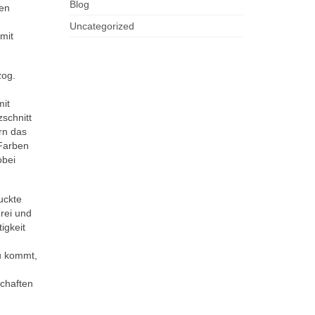
Blog
ien
Uncategorized
mit
zog.
mit
schnitt
ern das
 Farben
obei
uckte
drei und
igkeit
u kommt,
schaften