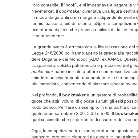
libro contabile, il “book”, e si impegnava a pagare le vin
Newmarket, il
bookmaker
diventava una figura centrale,
in modo da garantirsi un margine indipendentemente dall’
tennis, basket e, più di recente, eSport e competizioni v
piattaforma digitale che processa milioni di dati in tem
istantaneamente.
La grande svolta è arrivata con la liberalizzazione del s
Legge 248/2006 poi hanno aperto la strada alla racco
delle Dogane e dei Monopoli (ADM, ex AAMS). Questo 
trasparenza, solidità patrimoniale e protezione del gio
bookmaker
hanno iniziato a offrire scommesse live co
chiudere anticipatamente una puntata, e lo streaming 
più immediata, consentendo di piazzare giocate ovunque
Nel profondo, il
bookmaker
è un gestore di probabilità
quote che attiri volumi di giocate su tutti gli esiti poss
lordo teorico. Per fare un esempio, in una partita di cal
quote eque sarebbero 2.00, 3.33 e 5.00. Il
bookmake
quel cuscinetto che gli permette di essere redditizio ne
Oggi, la competizione tra i vari operatori ha spostato l
avanzate, pronostici elaborati da esperti e, naturalmente,