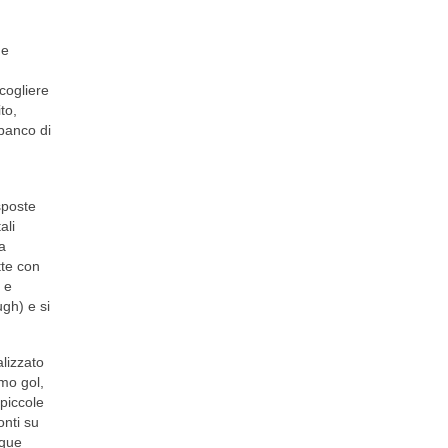
ne
cogliere
to,
 banco di
isposte
ali
a
tte con
 e
ugh) e si
lizzato
imo gol,
 piccole
onti su
nque