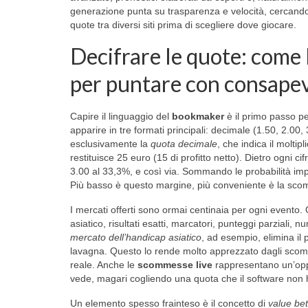
generazione punta su trasparenza e velocità, cercando 
quote tra diversi siti prima di scegliere dove giocare.
Decifrare le quote: come l
per puntare con consape
Capire il linguaggio del
bookmaker
è il primo passo p
apparire in tre formati principali: decimale (1.50, 2.00, 
esclusivamente la
quota decimale
, che indica il molti
restituisce 25 euro (15 di profitto netto). Dietro ogni c
3.00 al 33,3%, e così via. Sommando le probabilità implic
Più basso è questo margine, più conveniente è la scom
I mercati offerti sono ormai centinaia per ogni evento. O
asiatico, risultati esatti, marcatori, punteggi parziali, n
mercato dell’handicap asiatico
, ad esempio, elimina il
lavagna. Questo lo rende molto apprezzato dagli scommet
reale. Anche le
scommesse live
rappresentano un’oppo
vede, magari cogliendo una quota che il software non 
Un elemento spesso frainteso è il concetto di
value bet