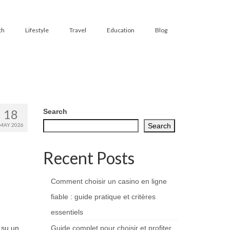
th
Lifestyle
Travel
Education
Blog
18
Search
MAY 2026
Search
Recent Posts
Comment choisir un casino en ligne
fiable : guide pratique et critères
essentiels
 su un
Guide complet pour choisir et profiter