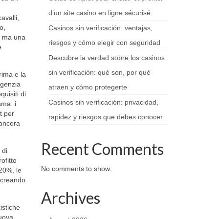
d’un site casino en ligne sécurisé
avalli,
o,
Casinos sin verificación: ventajas,
o, ma una
riesgos y cómo elegir con seguridad
e
Descubre la verdad sobre los casinos
sin verificación: qué son, por qué
rima e la
Agenzia
atraen y cómo protegerte
quisiti di
Casinos sin verificación: privacidad,
ama: i
t per
rapidez y riesgos que debes conocer
 ancora
Recent Comments
 di
ofitto
No comments to show.
 20%, le
 creando
Archives
istiche
uova