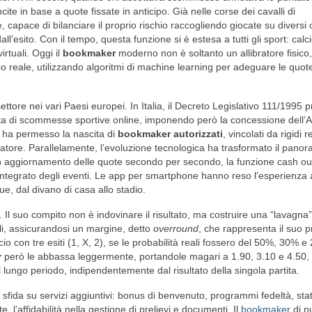
cite in base a quote fissate in anticipo. Già nelle corse dei cavalli di
 capace di bilanciare il proprio rischio raccogliendo giocate su diversi c
esito. Con il tempo, questa funzione si è estesa a tutti gli sport: calci
irtuali. Oggi il
bookmaker
moderno non è soltanto un allibratore fisic
po reale, utilizzando algoritmi di machine learning per adeguare le quot
ettore nei vari Paesi europei. In Italia, il Decreto Legislativo 111/1995 p
lta di scommesse sportive online, imponendo però la concessione dell’
ha permesso la nascita di
bookmaker autorizzati
, vincolati da rigidi re
catore. Parallelamente, l’evoluzione tecnologica ha trasformato il panor
n aggiornamento delle quote secondo per secondo, la funzione cash ou
integrato degli eventi. Le app per smartphone hanno reso l’esperienza
, dal divano di casa allo stadio.
. Il suo compito non è indovinare il risultato, ma costruire una “lavagna”
ibili, assicurandosi un margine, detto
overround
, che rappresenta il suo pr
cio con tre esiti (1, X, 2), se le probabilità reali fossero del 50%, 30% e
r
però le abbassa leggermente, portandole magari a 1.90, 3.10 e 4.50,
l lungo periodo, indipendentemente dal risultato della singola partita.
a sfida su servizi aggiuntivi: bonus di benvenuto, programmi fedeltà, stat
 l’affidabilità nella gestione di prelievi e documenti. Il
bookmaker
di n