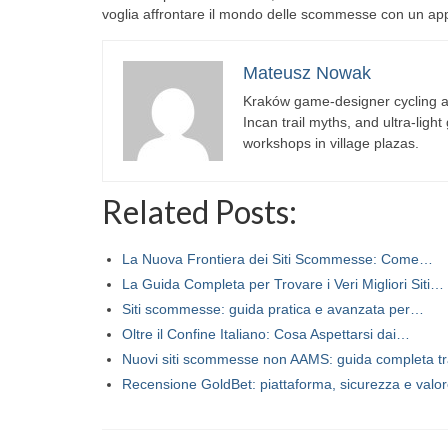
voglia affrontare il mondo delle scommesse con un app
Mateusz Nowak
Kraków game-designer cycling ac
Incan trail myths, and ultra-ligh
workshops in village plazas.
Related Posts:
La Nuova Frontiera dei Siti Scommesse: Come…
La Guida Completa per Trovare i Veri Migliori Siti…
Siti scommesse: guida pratica e avanzata per…
Oltre il Confine Italiano: Cosa Aspettarsi dai…
Nuovi siti scommesse non AAMS: guida completa 
Recensione GoldBet: piattaforma, sicurezza e val