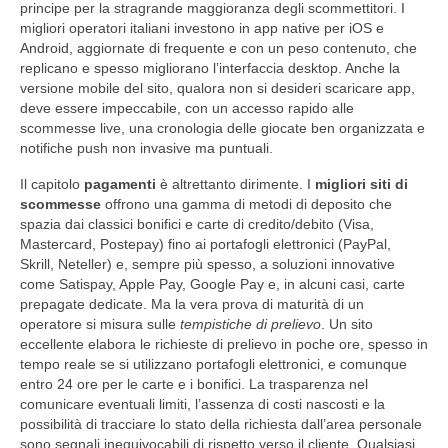
principe per la stragrande maggioranza degli scommettitori. I
migliori operatori italiani investono in app native per iOS e
Android, aggiornate di frequente e con un peso contenuto, che
replicano e spesso migliorano l’interfaccia desktop. Anche la
versione mobile del sito, qualora non si desideri scaricare app,
deve essere impeccabile, con un accesso rapido alle
scommesse live, una cronologia delle giocate ben organizzata e
notifiche push non invasive ma puntuali.
Il capitolo
pagamenti
è altrettanto dirimente. I
migliori siti di
scommesse
offrono una gamma di metodi di deposito che
spazia dai classici bonifici e carte di credito/debito (Visa,
Mastercard, Postepay) fino ai portafogli elettronici (PayPal,
Skrill, Neteller) e, sempre più spesso, a soluzioni innovative
come Satispay, Apple Pay, Google Pay e, in alcuni casi, carte
prepagate dedicate. Ma la vera prova di maturità di un
operatore si misura sulle
tempistiche di prelievo
. Un sito
eccellente elabora le richieste di prelievo in poche ore, spesso in
tempo reale se si utilizzano portafogli elettronici, e comunque
entro 24 ore per le carte e i bonifici. La trasparenza nel
comunicare eventuali limiti, l’assenza di costi nascosti e la
possibilità di tracciare lo stato della richiesta dall’area personale
sono segnali inequivocabili di rispetto verso il cliente. Qualsiasi