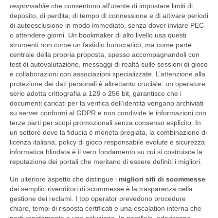
responsabile
che consentono all’utente di impostare limiti di
deposito, di perdita, di tempo di connessione e di attivare periodi
di autoesclusione in modo immediato, senza dover inviare PEC
o attendere giorni. Un bookmaker di alto livello usa questi
strumenti non come un fastidio burocratico, ma come parte
centrale della propria proposta, spesso accompagnandoli con
test di autovalutazione, messaggi di realtà sulle sessioni di gioco
e collaborazioni con associazioni specializzate. L’attenzione alla
protezione dei dati personali è altrettanto cruciale: un operatore
serio adotta crittografia a 128 o 256 bit, garantisce che i
documenti caricati per la verifica dell’identità vengano archiviati
su server conformi al GDPR e non condivide le informazioni con
terze parti per scopi promozionali senza consenso esplicito. In
un settore dove la fiducia è moneta pregiata, la combinazione di
licenza italiana, policy di gioco responsabile evolute e sicurezza
informatica blindata è il vero fondamento su cui si costruisce la
reputazione dei portali che meritano di essere definiti i migliori.
Un ulteriore aspetto che distingue i
migliori siti di scommesse
dai semplici rivenditori di scommesse è la trasparenza nella
gestione dei reclami. I top operator prevedono procedure
chiare, tempi di risposta certificati e una escalation interna che