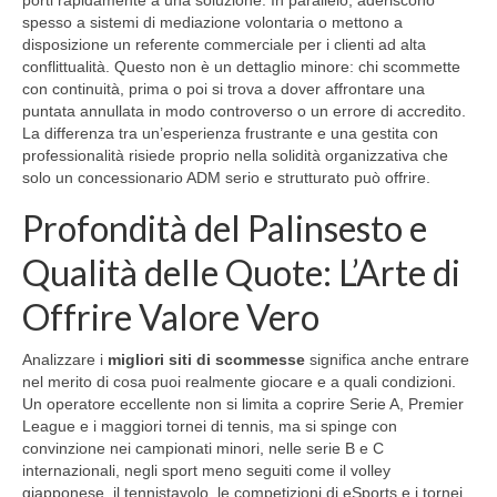
porti rapidamente a una soluzione. In parallelo, aderiscono
spesso a sistemi di mediazione volontaria o mettono a
disposizione un referente commerciale per i clienti ad alta
conflittualità. Questo non è un dettaglio minore: chi scommette
con continuità, prima o poi si trova a dover affrontare una
puntata annullata in modo controverso o un errore di accredito.
La differenza tra un’esperienza frustrante e una gestita con
professionalità risiede proprio nella solidità organizzativa che
solo un concessionario ADM serio e strutturato può offrire.
Profondità del Palinsesto e
Qualità delle Quote: L’Arte di
Offrire Valore Vero
Analizzare i
migliori siti di scommesse
significa anche entrare
nel merito di cosa puoi realmente giocare e a quali condizioni.
Un operatore eccellente non si limita a coprire Serie A, Premier
League e i maggiori tornei di tennis, ma si spinge con
convinzione nei campionati minori, nelle serie B e C
internazionali, negli sport meno seguiti come il volley
giapponese, il tennistavolo, le competizioni di eSports e i tornei