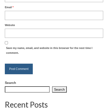
Email
*
Website
Save my name, email, and website in this browser for the next time I
comment.
Search
Search
Recent Posts