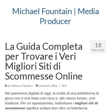
Michael Fountain | Media
Producer
La Guida Completa
18
MAY 2026
per Trovare i Veri
Migliori Siti di
Scommesse Online
by
Mateusz Nowak
|
posted in:
Blog
|
0
Nel panorama digitale di oggi, la scelta di una piattaforma di
gioco non è mai stata così ricca e, allo stesso tempo, così
insidiosa. Per un appassionato, individuare i
migliori siti di
scommesse
significa andare ben oltre un’interfaccia